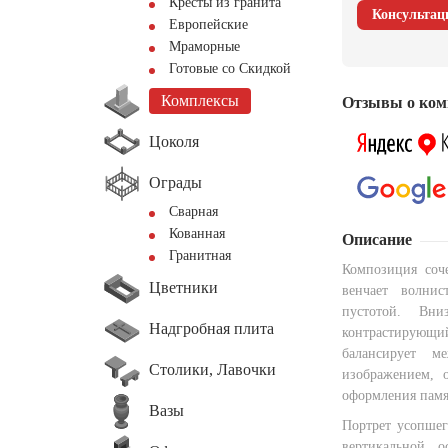
Кресты из гранита
Консультац
Европейские
Мраморные
Готовые со Скидкой
Комплексы
Отзывы о ком
Цоколя
Ограды
Сварная
Кованная
Описание
Гранитная
Композиция соче
Цветники
венчает волнис
пустотой. Вн
Надгробная плита
контрастирующий
балансирует м
Столики, Лавочки
изображением, 
оформления памя
Вазы
Портрет усопшег
вертикальной 