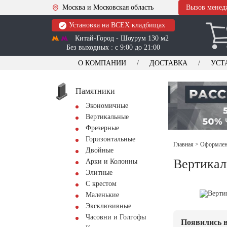
Москва и Московская область
Вызов менед
Установка на ВСЕХ кладбищах
Китай-Город - Шоурум 130 м2
Без выходных : с 9:00 до 21:00
О КОМПАНИИ
ДОСТАВКА
УСТ
Памятники
Экономичные
Вертикальные
Фрезерные
Горизонтальные
Главная
>
Оформлени
Двойные
Вертикал
Арки и Колонны
Элитные
С крестом
Маленькие
Эксклюзивные
Часовни и Голгофы
Появились в