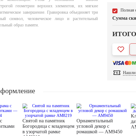
строгой геометрии верхних элементов, их мягкие
Полная 
итмическое завершение. Гравировка объединяет три
Сумма ски
вный символ, человеческое лицо и растительный
ельный образ памяти.
ИТОГ
Нашли 
оформление
Кл
с
Святой на памятник
Орнаментальный
да
итками
Богородица с младенцем
угловой декор с
A
в узорчатой рамке
ромашкой — AM9450