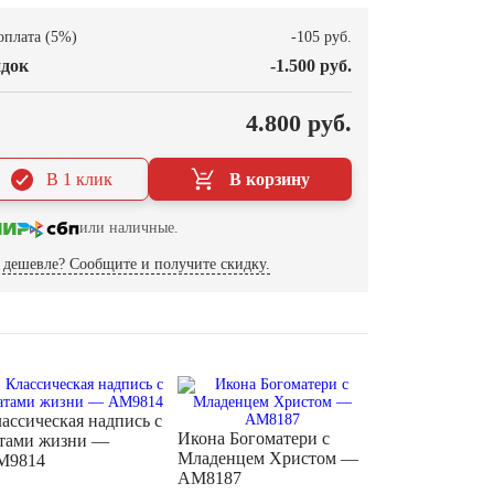
оплата (5%)
-105 руб.
док
-1.500 руб.
О
4.800 руб.
В 1 клик
В корзину
или наличные.
дешевле? Сообщите и получите скидку.
ассическая надпись с
Икона Богоматери с
тами жизни —
Младенцем Христом —
M9814
AM8187