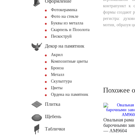
Оформление
контрапункт к 
Фотокерамика
формы создают р
Фото на стекле
регистра: духо
Буквы из металла
мотив, образуя ц
Скарпель и Позолота
Пескоструй
Декор на памятник
Акрил
Композитные цветы
Бронза
Металл
Скульптура
Цветы
Похожее 
Ордена на памятник
Плитка
Щебень
Овальная рама 
барочными зав
Таблички
— AM9604