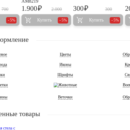
AM8219
₽
₽
1.900
300
2
700
2.000
300
Купить
Купить
5%
5%
5%
формление
евое
Цветы
Обр
рода
Иконы
Кр
мки
Шрифты
Св
етки
Животные
Вое
ины
Веточки
Обр
енные товары