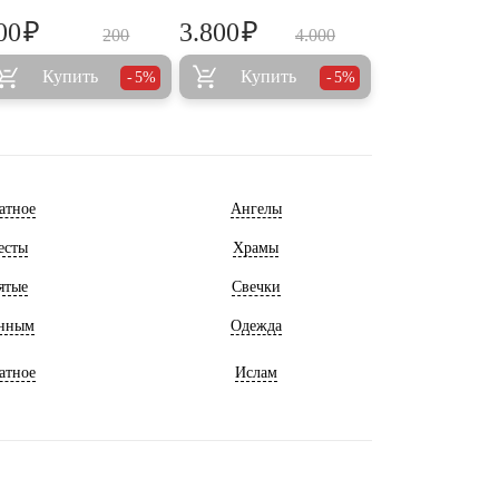
₽
₽
00
3.800
200
4.000
Купить
Купить
5%
5%
атное
Ангелы
есты
Храмы
ятые
Свечки
нным
Одежда
атное
Ислам