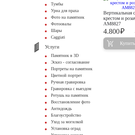
Тумбы
Урна для праха
Вертикальная с
Фото на памятник
крестом и роз
AM8827
Фотоовалы
₽
4.800
Шары
Сaggiati
Купить
Услуги
Памятник в 3D
Эскиз - согласование
Портреты на памятник
Цветной портрет
Ручная гравировка
Гравировка с выездом
Ретушь на памятник
Восстановление фото
Антидождь
Благоустройство
Уход за могилкой
Установка оград