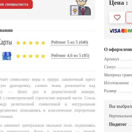
Цена :
ия специалиста
пании
Рейтинг 5 из 5 (640)
О оформлен
Рейтинг 4,6 из 5 (85)
Артикул
Статус
Материал грав
тает символику веры и траура: лаконичный крест
Изготовление
тую драпировку, словно ткань развевается над
Размер
изу — букет роз в реалистичной манере,
 с геометрической строгостью верхней части. Стиль
ежду религиозной символикой и натуральным
Вы выбрал
органично вписываясь в классические портретные
Вертикальна
тников.
Подитог
о занимает центральное овальное поле, подчиняясь
оси композиции. Розы у основания — живой