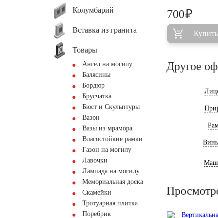
Колумбарий
₽
700
Вставка из гранита
Купить
Товары
Другое о
Ангел на могилу
Балясины
Бордюр
Лиц
Брусчатка
Бюст и Скульптуры
При
Вазон
Ра
Вазы из мрамора
Влагостойкие рамки
Винь
Газон на могилу
Лавочки
Маш
Лампада на могилу
Мемориальная доска
Просмотр
Скамейки
Тротуарная плитка
Поребрик