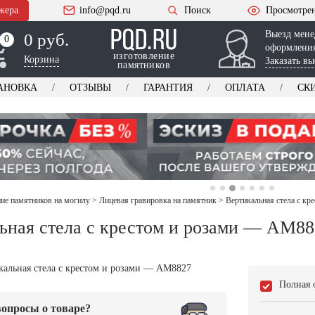
жера
info@pqd.ru
Поиск
Просмотре
Выезд мене
0 руб.
0
0
оформления
изготовление
Корзина
Заказать вы
памятников
АНОВКА
ОТЗЫВЫ
ГАРАНТИЯ
ОПЛАТА
СК
е памятников на могилу
>
Лицевая гравировка на памятник
>
Вертикальная стела с к
ьная стела с крестом и розами — AM88
Полная 
опросы о товаре?