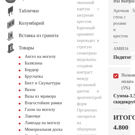
Вы выбра
овальный
картуш с
Таблички
Арочная
5
ажурным
стела с
крестом.
Колумбарий
розами
Барочный
и
орнамент
Вставка из гранита
крестом
переходит в
—
строгую
Товары
AM8834
геометрию
Ангел на могилу
Подитог
медальона,
Балясины
создавая
Бордюр
контраст
Полная
Брусчатка
между
оплата
Бюст и Скульптуры
органикой
(5%)
Вазон
цветов и
Сумма
-1.
Вазы из мрамора
архитектурой
скидок
руб
Влагостойкие рамки
форм.
Газон на могилу
Органично
ИТОГ
Лавочки
смотрится
на
Лампада на могилу
4.800
обширных
Мемориальная доска