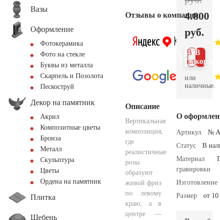
Вазы
4.800
Отзывы о компании
Оформление
руб.
Фотокерамика
В 1
В
Фото на стекле
клик
корзин
Буквы из металла
Скарпель и Позолота
или
наличные.
Пескоструй
Декор на памятник
Описание
О оформлен
Акрил
Вертикальная
Композитные цветы
композиция,
Артикул
№ A
Бронза
где
Статус
В на
Металл
реалистичные
Материал
Скульптура
розы
гравировки
Цветы
образуют
Ордена на памятник
Изготовление
живой фриз
по левому
Размер
от 10
Плитка
краю, а в
центре —
Щебень