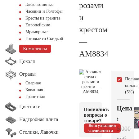
розами
Эксклюзивные
Часовни и Голгофы
и
Кресты из гранита
Европейские
крестом
Мраморные
Готовые со Скидкой
—
Комплексы
AM8834
Цоколя
Ограды
Полная
Сварная
оплата
Кованная
(5%)
Гранитная
Цветники
Цена
Появились
вопросы о
:
Надгробная плита
товаре?
Консультация
5.000
специалиста
Столики, Лавочки
руб.