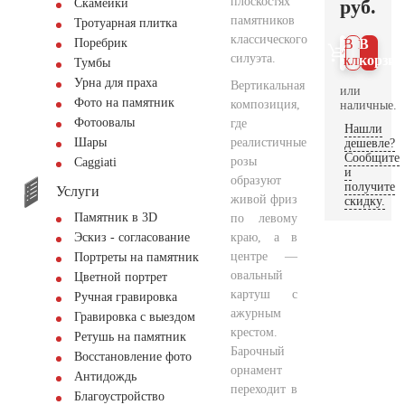
плоскостях
руб.
Скамейки
памятников
Тротуарная плитка
классического
Поребрик
В 1
В
силуэта.
клик
корзин
Тумбы
Урна для праха
Вертикальная
или
Фото на памятник
композиция,
наличные.
Фотоовалы
где
Нашли
реалистичные
Шары
дешевле?
Сообщите
розы
Сaggiati
и
образуют
получите
Услуги
живой фриз
скидку.
Памятник в 3D
по левому
краю, а в
Эскиз - согласование
центре —
Портреты на памятник
овальный
Цветной портрет
картуш с
Ручная гравировка
ажурным
Гравировка с выездом
крестом.
Ретушь на памятник
Барочный
Восстановление фото
орнамент
Антидождь
переходит в
Благоустройство