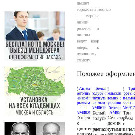
дышит
торжественностью
— мерные
линии
розеток и
листвы
ведут взор
вверх, к
духовному
смыслу.
Похожее оформле
Белый
Три
Ангел
Сельский
голубь
розы
с
домик
с
с
цветочным
с
распахнутыми
капел
венком
грузовиком
крыльями
росы