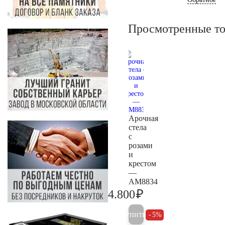
Просмотренные т
Арочная
стела
с
розами
и
крестом
—
AM8834
₽
4.800
5.000
Купить
5%