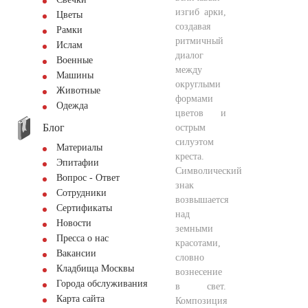
изгиб арки,
Цветы
создавая
Рамки
ритмичный
Ислам
диалог
Военные
между
Машины
округлыми
Животные
формами
Одежда
цветов и
Блог
острым
силуэтом
Материалы
креста.
Эпитафии
Символический
Вопрос - Ответ
знак
Сотрудники
возвышается
Сертификаты
над
Новости
земными
Пресса о нас
красотами,
Вакансии
словно
Кладбища Москвы
вознесение
Города обслуживания
в свет.
Карта сайта
Композиция