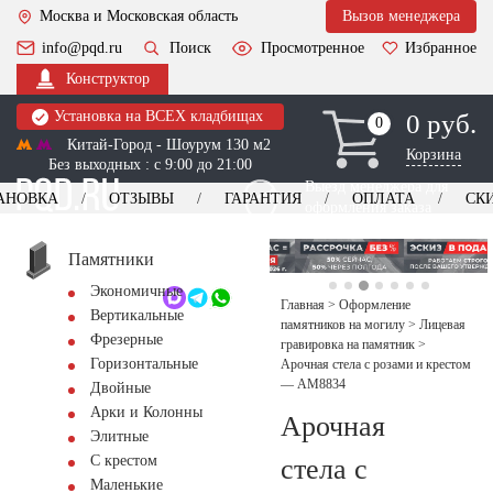
Москва и Московская область
Вызов менеджера
info@pqd.ru
Поиск
Просмотренное
Избранное
Конструктор
Установка на ВСЕХ кладбищах
0 руб.
0
0
Китай-Город - Шоурум 130 м2
Корзина
Без выходных : с 9:00 до 21:00
Выезд менеджера для
АНОВКА
ОТЗЫВЫ
ГАРАНТИЯ
ОПЛАТА
СК
оформления заказа
изготовление
Заказать выезд
памятников
+7 (495) 518-44-23
Памятники
Экономичные
Обратный звонок
Главная
>
Оформление
Вертикальные
памятников на могилу
>
Лицевая
Фрезерные
гравировка на памятник
>
Горизонтальные
Арочная стела с розами и крестом
— AM8834
Двойные
Арки и Колонны
Арочная
Элитные
С крестом
стела с
Маленькие