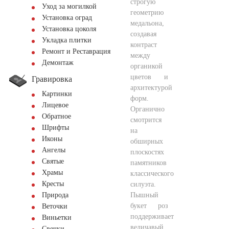
строгую
Уход за могилкой
геометрию
Установка оград
медальона,
Установка цоколя
создавая
Укладка плитки
контраст
Ремонт и Реставрация
между
Демонтаж
органикой
цветов и
Гравировка
архитектурой
Картинки
форм.
Лицевое
Органично
Обратное
смотрится
Шрифты
на
Иконы
обширных
Ангелы
плоскостях
Святые
памятников
Храмы
классического
Кресты
силуэта.
Пышный
Природа
букет роз
Веточки
поддерживает
Виньетки
величавый
Свечки