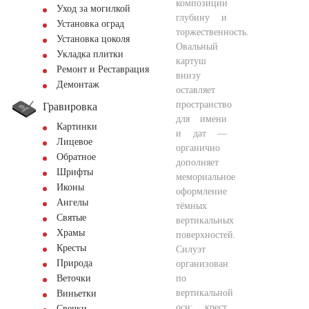
композиции
Уход за могилкой
глубину и
Установка оград
торжественность.
Установка цоколя
Овальный
Укладка плитки
картуш
Ремонт и Реставрация
внизу
Демонтаж
оставляет
пространство
Гравировка
для имени
Картинки
и дат —
Лицевое
органично
Обратное
дополняет
Шрифты
мемориальное
Иконы
оформление
Ангелы
тёмных
Святые
вертикальных
Храмы
поверхностей.
Кресты
Силуэт
Природа
организован
по
Веточки
вертикальной
Виньетки
оси: крест
Свечки