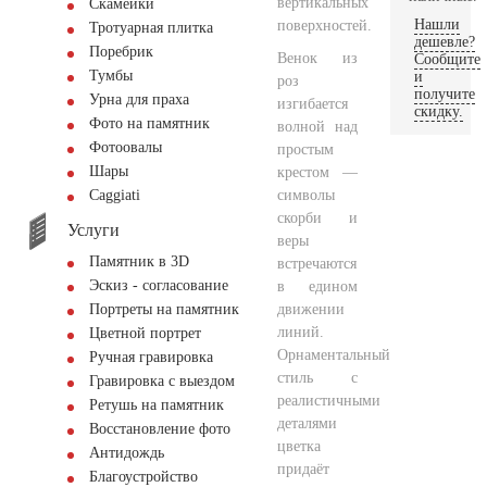
вертикальных
Скамейки
Нашли
поверхностей.
Тротуарная плитка
дешевле?
Поребрик
Венок из
Сообщите
Тумбы
и
роз
получите
Урна для праха
изгибается
скидку.
Фото на памятник
волной над
Фотоовалы
простым
Шары
крестом —
символы
Сaggiati
скорби и
Услуги
веры
Памятник в 3D
встречаются
Эскиз - согласование
в едином
движении
Портреты на памятник
линий.
Цветной портрет
Орнаментальный
Ручная гравировка
стиль с
Гравировка с выездом
реалистичными
Ретушь на памятник
деталями
Восстановление фото
цветка
Антидождь
придаёт
Благоустройство