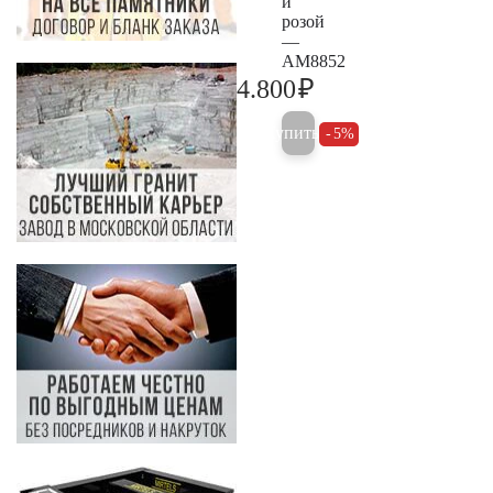
и
розой
—
AM8852
₽
4.800
5.000
Купить
5%