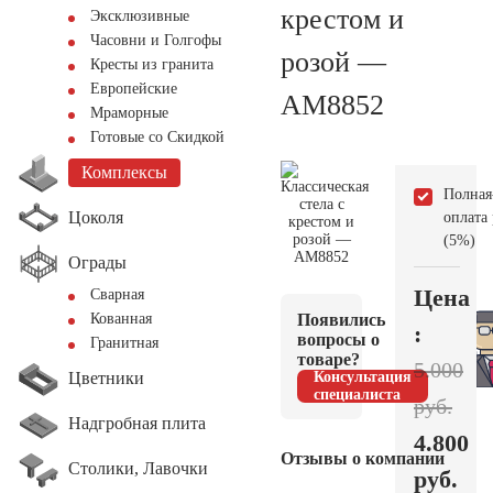
крестом и
Эксклюзивные
Часовни и Голгофы
розой —
Кресты из гранита
Европейские
AM8852
Мраморные
Готовые со Скидкой
Комплексы
Полная
Цоколя
оплата
(5%)
Ограды
Цена
Сварная
Появились
Кованная
:
вопросы о
Гранитная
товаре?
5.000
Цветники
Консультация
специалиста
руб.
Надгробная плита
4.800
Отзывы о компании
Столики, Лавочки
руб.