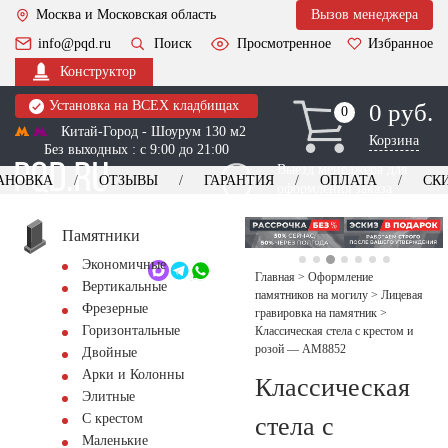
Москва и Московская область
Вызов менеджера
info@pqd.ru
Поиск
Просмотренное
Избранное
Конструктор
Установка на ВСЕХ кладбищах
0 руб.
0
0
Китай-Город - Шоурум 130 м2
Корзина
Без выходных : с 9:00 до 21:00
Выезд менеджера для
АНОВКА
ОТЗЫВЫ
ГАРАНТИЯ
ОПЛАТА
СК
оформления заказа
изготовление
Заказать выезд
памятников
+7 (495) 518-44-23
Памятники
Экономичные
Обратный звонок
Главная
>
Оформление
Вертикальные
памятников на могилу
>
Лицевая
Фрезерные
гравировка на памятник
>
Горизонтальные
Классическая стела с крестом и
розой — AM8852
Двойные
Арки и Колонны
Классическая
Элитные
С крестом
стела с
Маленькие