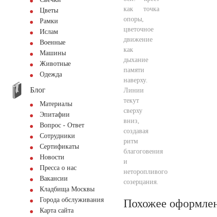
как точка
Цветы
опоры,
Рамки
цветочное
Ислам
движение
Военные
как
Машины
дыхание
Животные
памяти
Одежда
наверху.
Блог
Линии
текут
Материалы
сверху
Эпитафии
вниз,
Вопрос - Ответ
создавая
Сотрудники
ритм
Сертификаты
благоговения
Новости
и
Пресса о нас
неторопливого
Вакансии
созерцания.
Кладбища Москвы
Города обслуживания
Похожее оформле
Карта сайта