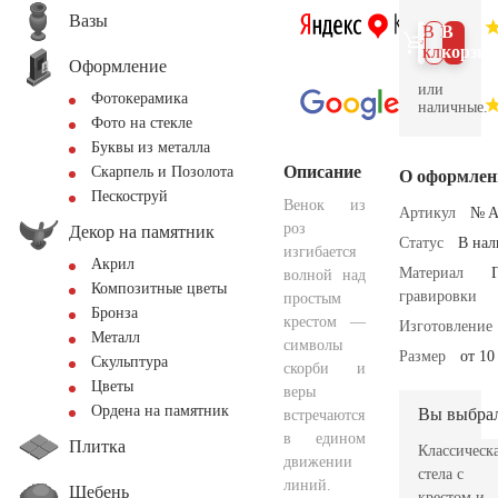
Вазы
В 1
В
клик
корзин
Оформление
или
Фотокерамика
наличные.
Фото на стекле
Буквы из металла
Описание
Скарпель и Позолота
О оформлен
Пескоструй
Венок из
Артикул
№ A
роз
Декор на памятник
Статус
В на
изгибается
Акрил
Материал
волной над
Композитные цветы
гравировки
простым
Бронза
крестом —
Изготовление
Металл
символы
Размер
от 10
Скульптура
скорби и
Цветы
веры
Ордена на памятник
Вы выбра
встречаются
в едином
Плитка
Классическ
движении
стела с
линий.
Щебень
крестом и