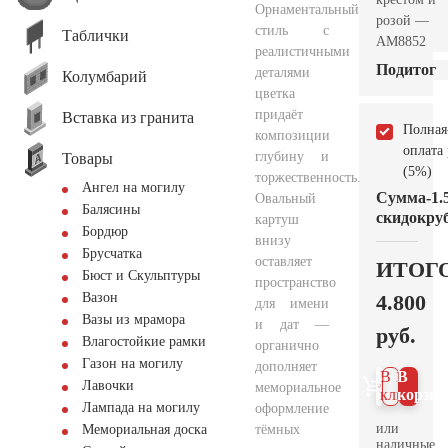
Орнаментальный
розой —
стиль с
Таблички
AM8852
реалистичными
Подитог
деталями
Колумбарий
цветка
придаёт
Вставка из гранита
Полная
композиции
оплата
глубину и
Товары
(5%)
торжественность.
Ангел на могилу
Сумма
-1.
Овальный
Балясины
скидок
руб
картуш
Бордюр
внизу
Брусчатка
оставляет
ИТОГ
Бюст и Скульптуры
пространство
4.800
Вазон
для имени
Вазы из мрамора
и дат —
руб.
Влагостойкие рамки
органично
Газон на могилу
дополняет
В 1
В
Лавочки
мемориальное
клик
корзин
Лампада на могилу
оформление
или
тёмных
Мемориальная доска
наличные.