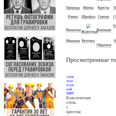
Природа
Иконы
Кресты
Х
Рамки
Шрифты
Святые
С
О
Виньетки
Военным
Животные
Машины
Веточки
И
Обратное
Просмотренные т
Классическая
стела
с
крестом