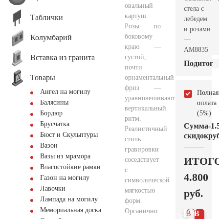
овальный
стела с
картуш.
Таблички
лебедем
Розы по
и розами
боковому
Колумбарий
—
краю —
AM8835
Вставка из гранита
густой,
Подитог
почти
Товары
орнаментальный
фриз —
Ангел на могилу
Полная
уравновешивают
Балясины
оплата
вертикальный
(5%)
Бордюр
ритм.
Брусчатка
Сумма
-1.
Реалистичный
Бюст и Скульптуры
скидок
руб
стиль
Вазон
гравировки
Вазы из мрамора
ИТОГ
соседствует
Влагостойкие рамки
с
4.800
Газон на могилу
символической
Лавочки
мягкостью
руб.
Лампада на могилу
форм.
Мемориальная доска
Органично
В 1
В