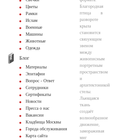
Благородная
Цветы
птица в
Рамки
развороте
Ислам
крыла
Военные
становится
Машины
связующим
Животные
звеном
Одежда
между
Блог
живописным
портретным
Материалы
пространством
Эпитафии
и
Вопрос - Ответ
архитектоникой
Сотрудники
стелы.
Сертификаты
Льющаяся
Новости
ткань
Пресса о нас
создаёт
Вакансии
волнообразное
Кладбища Москвы
движение,
Города обслуживания
замораживая
Карта сайта
миг