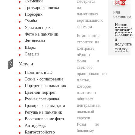
Скамейки
смотрится
клик
корзин
на
Тротуарная плитка
или
памятниках
Поребрик
наличные.
вертикального
Тумбы
Нашли
формата.
Урна для праха
дешевле?
Фото на памятник
Сообщите
Композиция
и
Фотоовалы
строится на
получите
Шары
контрасте
скидку.
Сaggiati
чёрного
фона и
Услуги
светлого
Памятник в 3D
драпированного
Эскиз - согласование
платья,
Портреты на памятник
которое
Цветной портрет
пластично
обвивает
Ручная гравировка
центральный
Гравировка с выездом
овальный
Ретушь на памятник
картуш.
Восстановление фото
Розы по
Антидождь
боковому
Благоустройство