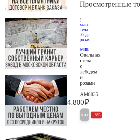
Просмотренные т
Овальная
стела
с
лебедем
и
розами
—
AM8835
₽
4.800
5.000
Купить
5%