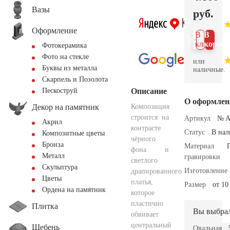
Вазы
руб.
Оформление
В 1
В
клик
корзин
Фотокерамика
Фото на стекле
или
Буквы из металла
наличные.
Скарпель и Позолота
Описание
Пескоструй
О оформлен
Декор на памятник
Композиция
строится на
Артикул
№ A
Акрил
контрасте
Статус
В на
Композитные цветы
чёрного
Бронза
Материал
фона и
Металл
гравировки
светлого
Скульптура
Изготовление
драпированного
Цветы
платья,
Размер
от 10
Ордена на памятник
которое
пластично
Плитка
Вы выбра
обвивает
центральный
Щебень
Овальная