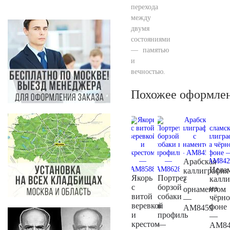
перехода
между
двумя
состояниями
— памятью
и
вечностью.
Похожее оформле
Арабская
Исла
каллиграфия
Якорь
Портрет
калли
с
с
борзой
на
орнаментом
витой
собаки
чёрн
—
веревкой
в
фоне
AM8459
и
профиль
—
крестом
—
AM84