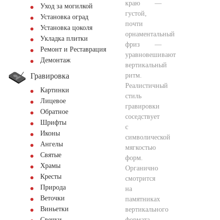
краю —
Уход за могилкой
густой,
Установка оград
почти
Установка цоколя
орнаментальный
Укладка плитки
фриз —
Ремонт и Реставрация
уравновешивают
Демонтаж
вертикальный
Гравировка
ритм.
Реалистичный
Картинки
стиль
Лицевое
гравировки
Обратное
соседствует
Шрифты
с
Иконы
символической
Ангелы
мягкостью
Святые
форм.
Храмы
Органично
Кресты
смотрится
Природа
на
Веточки
памятниках
Виньетки
вертикального
формата.
Свечки