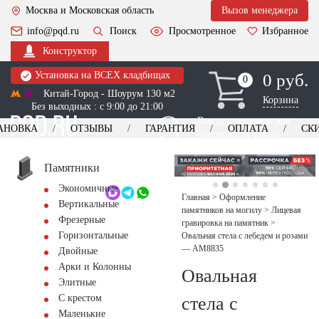
Москва и Московская область
Вызов менеджера
info@pqd.ru
Поиск
Просмотренное
Избранное
Конструктор
Установка на ВСЕХ кладбищах
0 руб.
0
0
Китай-Город - Шоурум 130 м2
Корзина
Без выходных : с 9:00 до 21:00
Выезд менеджера для
АНОВКА
ОТЗЫВЫ
ГАРАНТИЯ
ОПЛАТА
СК
оформления заказа
изготовление
Заказать выезд
памятников
+7 (495) 518-44-23
Памятники
Экономичные
Обратный звонок
Главная
>
Оформление
Вертикальные
памятников на могилу
>
Лицевая
Фрезерные
гравировка на памятник
>
Горизонтальные
Овальная стела с лебедем и розами
— AM8835
Двойные
Арки и Колонны
Овальная
Элитные
С крестом
стела с
Маленькие