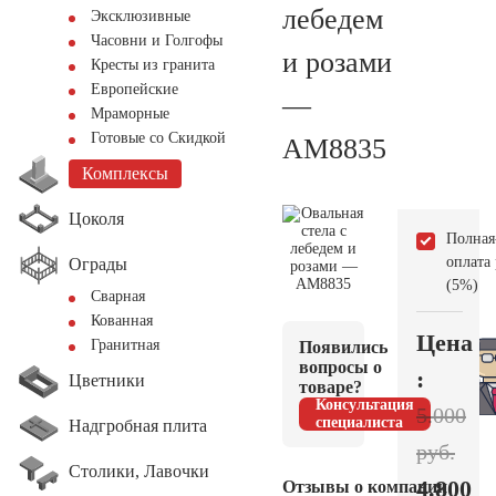
лебедем
Эксклюзивные
Часовни и Голгофы
и розами
Кресты из гранита
Европейские
—
Мраморные
Готовые со Скидкой
AM8835
Комплексы
Цоколя
Полная
оплата
Ограды
(5%)
Сварная
Кованная
Цена
Гранитная
Появились
вопросы о
:
Цветники
товаре?
Консультация
5.000
специалиста
Надгробная плита
руб.
Столики, Лавочки
4.800
Отзывы о компании