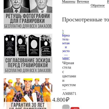
Машины
Веточки
И
Обратное
Просмотренные т
Чёрная
стела
с
цветами
и
крестом
—
AM8871
₽
4.800
5.000