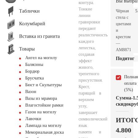
Вы выбра
контура.
Тонкие
Таблички
Чёрная
5
линии
стела с
гравировки
Колумбарий
цветами
передают
и
реалистичность
Вставка из гранита
крестом
каждого
—
лепестка,
Товары
AM8871
создавая
Ангел на могилу
Подитог
эффект
Балясины
живого,
Бордюр
трепетного
Полная
Брусчатка
присутствия.
оплата
Бюст и Скульптуры
Крест,
(5%)
Вазон
парящий в
Сумма
-1.
Вазы из мрамора
верхнем
скидок
руб
Влагостойкие рамки
углу,
Газон на могилу
завершает
ИТОГ
Лавочки
символический
язык
Лампада на могилу
4.800
памяти и
Мемориальная доска