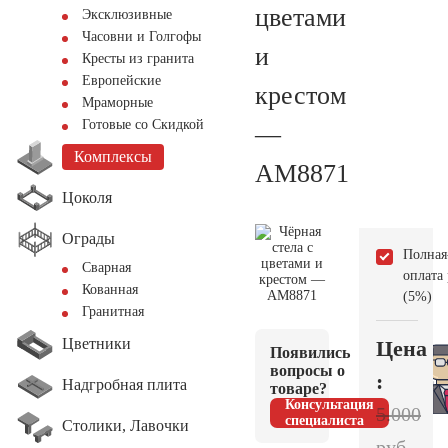
цветами
Эксклюзивные
Часовни и Голгофы
и
Кресты из гранита
Европейские
крестом
Мраморные
Готовые со Скидкой
—
Комплексы
AM8871
Цоколя
Ограды
Полная
Сварная
оплата
Кованная
(5%)
Гранитная
Цветники
Цена
Появились
вопросы о
:
Надгробная плита
товаре?
Консультация
5.000
специалиста
Столики, Лавочки
руб.