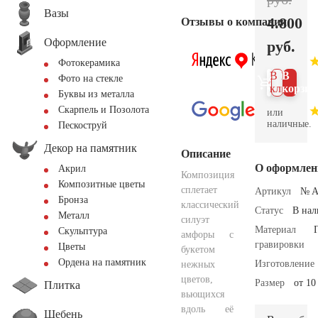
Вазы
4.800
Отзывы о компании
Оформление
руб.
Фотокерамика
В 1
В
Фото на стекле
клик
корзин
Буквы из металла
Скарпель и Позолота
или
наличные.
Пескоструй
Декор на памятник
Описание
О оформлен
Акрил
Композиция
Композитные цветы
сплетает
Артикул
№ A
Бронза
классический
Статус
В на
Металл
силуэт
Материал
Скульптура
амфоры с
гравировки
Цветы
букетом
Ордена на памятник
Изготовление
нежных
цветов,
Размер
от 10
Плитка
вьющихся
вдоль её
Щебень