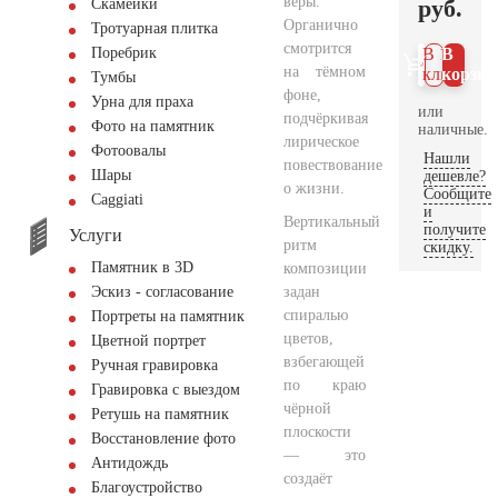
веры.
руб.
Скамейки
Органично
Тротуарная плитка
смотрится
Поребрик
В 1
В
на тёмном
клик
корзин
Тумбы
фоне,
Урна для праха
или
подчёркивая
Фото на памятник
наличные.
лирическое
Фотоовалы
Нашли
повествование
Шары
дешевле?
о жизни.
Сообщите
Сaggiati
и
Вертикальный
получите
Услуги
ритм
скидку.
Памятник в 3D
композиции
задан
Эскиз - согласование
спиралью
Портреты на памятник
цветов,
Цветной портрет
взбегающей
Ручная гравировка
по краю
Гравировка с выездом
чёрной
Ретушь на памятник
плоскости
Восстановление фото
— это
Антидождь
создаёт
Благоустройство