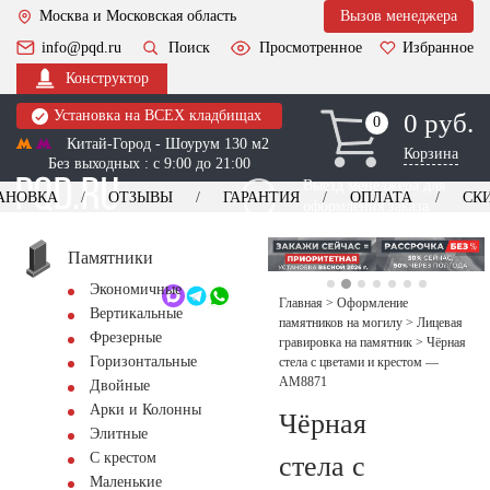
Москва и Московская область
Вызов менеджера
info@pqd.ru
Поиск
Просмотренное
Избранное
Конструктор
Установка на ВСЕХ кладбищах
0 руб.
0
0
Китай-Город - Шоурум 130 м2
Корзина
Без выходных : с 9:00 до 21:00
Выезд менеджера для
АНОВКА
ОТЗЫВЫ
ГАРАНТИЯ
ОПЛАТА
СК
оформления заказа
изготовление
Заказать выезд
памятников
+7 (495) 518-44-23
Памятники
Экономичные
Обратный звонок
Главная
>
Оформление
Вертикальные
памятников на могилу
>
Лицевая
Фрезерные
гравировка на памятник
>
Чёрная
Горизонтальные
стела с цветами и крестом —
AM8871
Двойные
Арки и Колонны
Чёрная
Элитные
С крестом
стела с
Маленькие