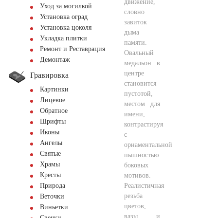
движение,
Уход за могилкой
словно
Установка оград
завиток
Установка цоколя
дыма
Укладка плитки
памяти.
Ремонт и Реставрация
Овальный
Демонтаж
медальон в
центре
Гравировка
становится
Картинки
пустотой,
Лицевое
местом для
Обратное
имени,
Шрифты
контрастируя
Иконы
с
Ангелы
орнаментальной
Святые
пышностью
Храмы
боковых
Кресты
мотивов.
Реалистичная
Природа
резьба
Веточки
цветов,
Виньетки
вазы и
Свечки