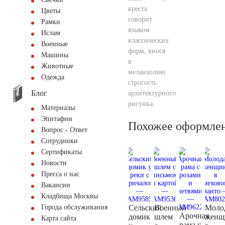
креста
Цветы
говорит
Рамки
языком
Ислам
классических
Военные
форм, внося
Машины
в
Животные
меланхолию
Одежда
строгость
Блог
архитектурного
рисунка.
Материалы
Эпитафии
Похожее оформле
Вопрос - Ответ
Сотрудники
Сертификаты
Новости
Пресса о нас
Вакансии
Кладбища Москвы
Сельский
Военный
Моло
Города обслуживания
Арочная
домик
шлем
женщ
Карта сайта
рама с