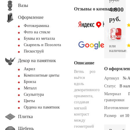
Вазы
4.800
Отзывы о компании
Оформление
руб.
Фотокерамика
В 1
В
Фото на стекле
клик
корзин
Буквы из металла
Скарпель и Позолота
или
наличные.
Пескоструй
Декор на памятник
Описание
О оформлен
Акрил
Ветвь роз
Композитные цветы
вьётся
Артикул
№ A
Бронза
вдоль
Статус
В на
Металл
декоративного
Материал
Скульптура
орнамента,
гравировки
Цветы
создавая
Ордена на памятник
Изготовление
мягкий
контраст
Размер
от 10
Плитка
между
геометрией
Щебень