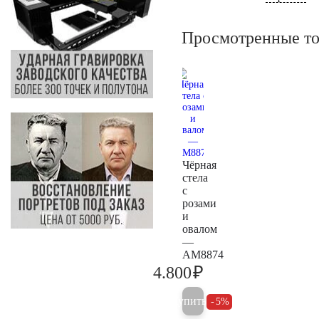
Просмотренные т
Чёрная
стела
с
розами
и
овалом
—
AM8874
₽
4.800
5.000
Купить
5%