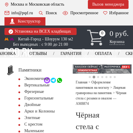
Москва и Московская область
Вызов менеджера
info@pqd.ru
Поиск
Просмотренное
Избранное
Конструктор
Установка на ВСЕХ кладбищах
0 руб.
0
0
Китай-Город - Шоурум 130 м2
Корзина
Без выходных : с 9:00 до 21:00
Выезд менеджера для
АНОВКА
ОТЗЫВЫ
ГАРАНТИЯ
ОПЛАТА
СК
оформления заказа
изготовление
Заказать выезд
памятников
+7 (495) 518-44-23
Памятники
Экономичные
Обратный звонок
Главная
>
Оформление
Вертикальные
памятников на могилу
>
Лицевая
Фрезерные
гравировка на памятник
>
Чёрная
Горизонтальные
стела с розами и овалом —
AM8874
Двойные
Арки и Колонны
Чёрная
Элитные
С крестом
стела с
Маленькие