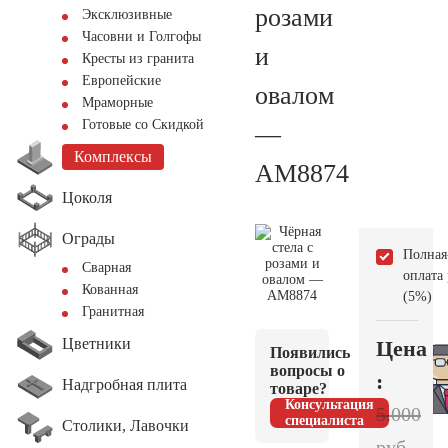
розами
Эксклюзивные
Часовни и Голгофы
и
Кресты из гранита
Европейские
овалом
Мраморные
Готовые со Скидкой
—
Комплексы
AM8874
Цоколя
Ограды
Полная
Сварная
оплата
Кованная
(5%)
Гранитная
Цветники
Цена
Появились
вопросы о
:
Надгробная плита
товаре?
Консультация
5.000
специалиста
Столики, Лавочки
руб.