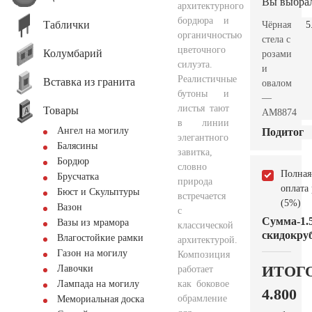
Вы выбра
архитектурного
бордюра и
Таблички
Чёрная
5
органичностью
стела с
цветочного
Колумбарий
розами
силуэта.
и
Реалистичные
Вставка из гранита
овалом
бутоны и
—
листья тают
Товары
AM8874
в линии
Ангел на могилу
Подитог
элегантного
Балясины
завитка,
Бордюр
словно
Полная
Брусчатка
природа
оплата
Бюст и Скульптуры
встречается
(5%)
Вазон
с
Сумма
-1.
Вазы из мрамора
классической
скидок
руб
Влагостойкие рамки
архитектурой.
Газон на могилу
Композиция
ИТОГ
Лавочки
работает
как боковое
Лампада на могилу
4.800
обрамление
Мемориальная доска