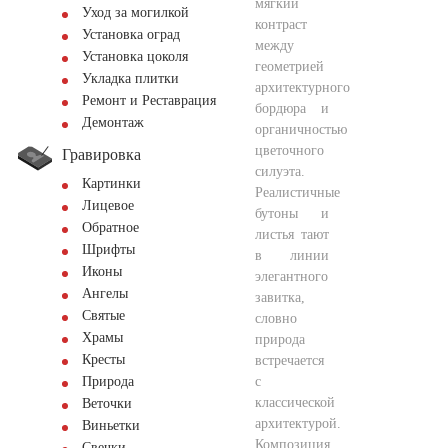
мягкий
Уход за могилкой
контраст
Установка оград
между
Установка цоколя
геометрией
Укладка плитки
архитектурного
Ремонт и Реставрация
бордюра и
Демонтаж
органичностью
цветочного
Гравировка
силуэта.
Картинки
Реалистичные
Лицевое
бутоны и
Обратное
листья тают
Шрифты
в линии
Иконы
элегантного
Ангелы
завитка,
Святые
словно
Храмы
природа
Кресты
встречается
с
Природа
классической
Веточки
архитектурой.
Виньетки
Композиция
Свечки