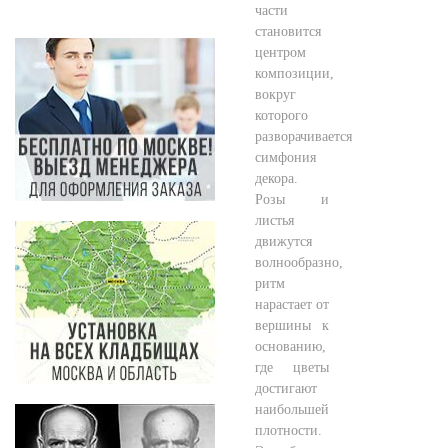
части
становится
центром
композиции,
вокруг
которого
разворачивается
симфония
декора.
Розы и
листья
движутся
волнообразно,
ритм
нарастает от
вершины к
основанию,
где цветы
достигают
наибольшей
плотности.