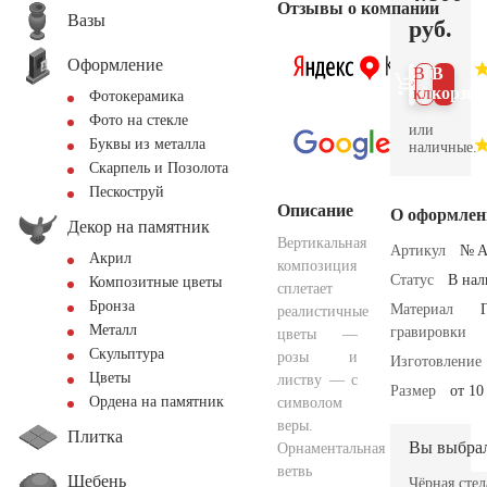
Отзывы о компании
Вазы
руб.
Оформление
В 1
В
клик
корзин
Фотокерамика
Фото на стекле
или
Буквы из металла
наличные.
Скарпель и Позолота
Пескоструй
Описание
О оформлен
Декор на памятник
Вертикальная
Артикул
№ A
Акрил
композиция
Статус
В на
Композитные цветы
сплетает
Бронза
Материал
реалистичные
Металл
гравировки
цветы —
Скульптура
розы и
Изготовление
Цветы
листву — с
Размер
от 10
Ордена на памятник
символом
веры.
Плитка
Вы выбра
Орнаментальная
ветвь
Щебень
Чёрная стел