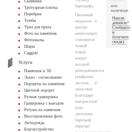
Скамейки
или
барельефа.
Тротуарная плитка
наличные.
Поребрик
Овальный
Нашли
Тумбы
медальон в
дешевле?
Урна для праха
центре
Сообщите
и
композиции
Фото на памятник
получите
становится
Фотоовалы
скидку.
точкой
Шары
покоя,
Сaggiati
вокруг
Услуги
которой
разворачивается
Памятник в 3D
симфония
Эскиз - согласование
листьев и
Портреты на памятник
лепестков.
Цветной портрет
Благодаря
Ручная гравировка
контрастной
Гравировка с выездом
игре
Ретушь на памятник
светотени
Восстановление фото
барельеф
Антидождь
обретает
Благоустройство