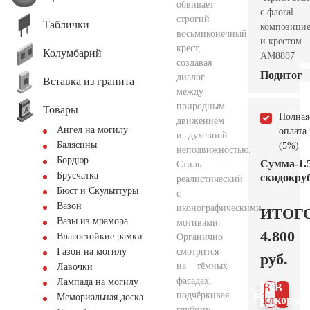
обвивает
с флoral
строгий
Таблички
композици
восьмиконечный
и крестом 
крест,
Колумбарий
AM8887
создавая
Подитог
диалог
Вставка из гранита
между
природным
Товары
Полная
движением
Ангел на могилу
оплата
и духовной
Балясины
(5%)
неподвижностью.
Бордюр
Сумма
-1.
Стиль —
Брусчатка
скидок
руб
реалистический
Бюст и Скульптуры
с
Вазон
иконографическими
ИТОГ
Вазы из мрамора
мотивами.
4.800
Влагостойкие рамки
Органично
смотрится
Газон на могилу
руб.
на тёмных
Лавочки
фасадах,
Лампада на могилу
В 1
В
подчёркивая
Мемориальная доска
клик
корзин
глубину