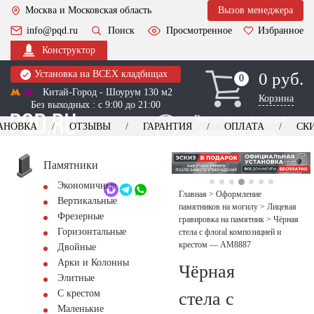
Москва и Московская область
Вызов менеджера
info@pqd.ru
Поиск
Просмотренное
Избранное
Конструктор
Установка на ВСЕХ кладбищах
0 руб.
0
0
Китай-Город - Шоурум 130 м2
Корзина
Без выходных : с 9:00 до 21:00
Выезд менеджера для
АНОВКА
ОТЗЫВЫ
ГАРАНТИЯ
ОПЛАТА
СК
оформления заказа
изготовление
Заказать выезд
памятников
+7 (495) 518-44-23
Памятники
Экономичные
Обратный звонок
Главная
>
Оформление
Вертикальные
памятников на могилу
>
Лицевая
Фрезерные
гравировка на памятник
>
Чёрная
Горизонтальные
стела с флoral композицией и
крестом — AM8887
Двойные
Арки и Колонны
Чёрная
Элитные
С крестом
стела с
Маленькие