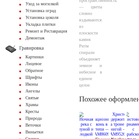
пространственность
Уход за могилкой
— цветы
Установка оград
словно
Установка цоколя
вздымаются
Укладка плитки
из
Ремонт и Реставрация
плоскости
Демонтаж
камня.
Ритм
Гравировка
спирали
Картинки
объединяет
Лицевое
земное и
Обратное
небесное в
Шрифты
единое
Иконы
целое.
Ангелы
Похожее оформле
Святые
Храмы
Кресты
Природа
Веточки
Виньетки
Свечки