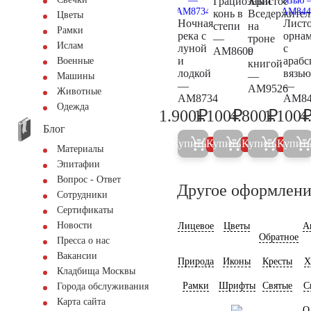
Грациозный
Христос
конь в
Вседержител
Цветы
Ночная
Лист
степи
на
Рамки
река с
орна
—
троне
Ислам
луной
с
AM8609
с
и
арабс
Военные
книгой
лодкой
вязью
—
Машины
—
—
AM9526
Животные
AM8734
AM84
Одежда
₽
₽
₽
1.900
1.100
4.800
1.100
4
2.000
1.200
5.000
Блог
Купить
Купить
Купить
Купит
5%
5%
5%
Материалы
Эпитафии
Вопрос - Ответ
Другое оформлени
Сотрудники
Сертификаты
Новости
Лицевое
Цветы
А
Обратное
Пресса о нас
Вакансии
Природа
Иконы
Кресты
Х
Кладбища Москвы
Рамки
Шрифты
Святые
С
Города обслуживания
Карта сайта
О