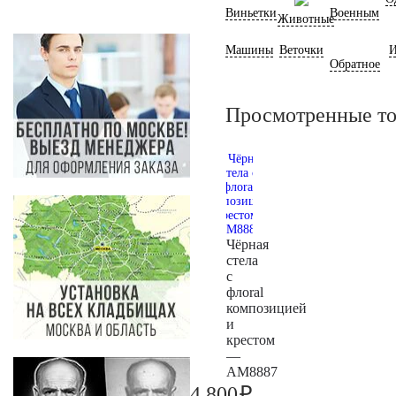
Виньетки
Военным
Животные
Машины
Веточки
И
Обратное
Просмотренные т
Чёрная
стела
с
флoral
композицией
и
крестом
—
AM8887
₽
4.800