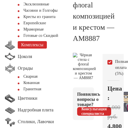
флoral
Эксклюзивные
Часовни и Голгофы
композицией
Кресты из гранита
Европейские
и крестом —
Мраморные
Готовые со Скидкой
AM8887
Комплексы
Цоколя
Полная
оплата
Ограды
(5%)
Сварная
Кованная
Цена
Гранитная
Появились
:
Цветники
вопросы о
товаре?
5.000
Консультация
Надгробная плита
специалиста
руб.
Столики, Лавочки
4.800