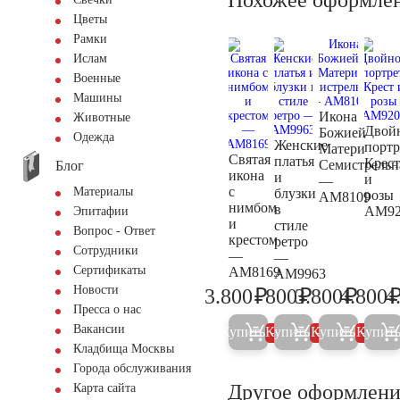
Цветы
Рамки
Ислам
Военные
Машины
Икона
Животные
Двой
Божией
Одежда
Женские
портр
Матери
Святая
платья
Крест
Семистрельн
Блог
икона
и
и
—
с
Материалы
блузки
розы
AM8109
нимбом
в
AM92
Эпитафии
и
стиле
Вопрос - Ответ
крестом
ретро
Сотрудники
—
—
Сертификаты
AM8169
AM9963
Новости
₽
₽
₽
3.800
800
3.800
4.800
4
4.000
800
4.000
Пресса о нас
Вакансии
Купить
Купить
Купить
Купит
5%
5%
5%
Кладбища Москвы
Города обслуживания
Другое оформлени
Карта сайта