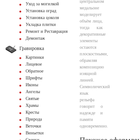
центральном
Уход за могилкой
медальоне
Установка оград
моделирует
Установка цоколя
объём лица,
Укладка плитки
тогда как
Ремонт и Реставрация
декоративные
Демонтаж
элементы
остаются
Гравировка
плоскостными,
Картинки
обрамляя
Лицевое
композицию
Обратное
изящной
Шрифты
линеей.
Иконы
Символический
Ангелы
язык
Святые
рельефа
Храмы
говорит о
Кресты
надежде и
Природа
памяти
одновременно.
Веточки
Виньетки
Похожее оформле
Свечки