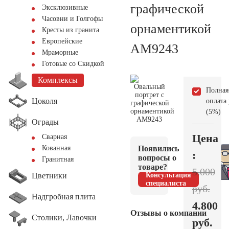
графической
Эксклюзивные
Часовни и Голгофы
орнаментикой
Кресты из гранита
Европейские
AM9243
Мраморные
Готовые со Скидкой
Комплексы
Полная
Цоколя
оплата
(5%)
Ограды
Цена
Сварная
Появились
Кованная
:
вопросы о
Гранитная
товаре?
5.000
Цветники
Консультация
специалиста
руб.
Надгробная плита
4.800
Отзывы о компании
Столики, Лавочки
руб.