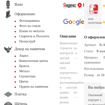
Вазы
В 1
В
клик
корзин
Оформление
или
Фотокерамика
наличные.
Фото на стекле
Буквы из металла
Описание
Скарпель и Позолота
О оформлен
Пескоструй
Композиция
Артикул
№ A
строится на
Декор на памятник
Статус
В на
контрасте: в
Акрил
Материал
центре —
Композитные цветы
гравировки
мягкий
Бронза
овал
Изготовление
Металл
портретного
Размер
от 10
Скульптура
силуэта,
Цветы
растворяющийся
Ордена на памятник
Вы выбра
в светлой
дымке, по
Плитка
Овальный
краям —
портрет с
резкая
Щебень
графическо