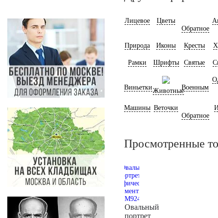
Лицевое
Цветы
А
Обратное
Природа
Иконы
Кресты
Х
Рамки
Шрифты
Святые
С
О
Виньетки
Военным
Животные
Машины
Веточки
И
Обратное
Просмотренные т
Овальный
портрет