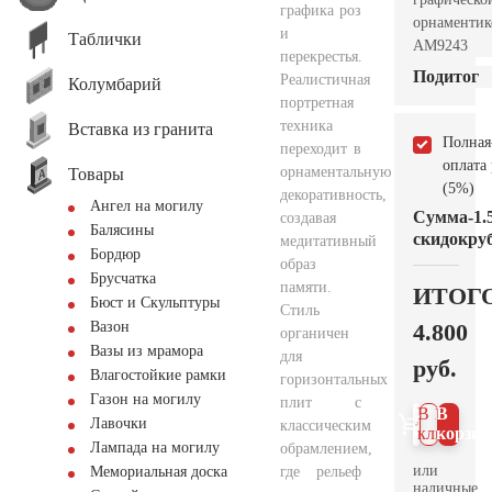
графика роз
орнаментик
и
Таблички
AM9243
перекрестья.
Подитог
Реалистичная
Колумбарий
портретная
техника
Вставка из гранита
Полная
переходит в
оплата
орнаментальную
Товары
(5%)
декоративность,
Ангел на могилу
Сумма
-1.
создавая
Балясины
скидок
руб
медитативный
Бордюр
образ
Брусчатка
памяти.
ИТОГ
Бюст и Скульптуры
Стиль
4.800
Вазон
органичен
Вазы из мрамора
для
руб.
Влагостойкие рамки
горизонтальных
Газон на могилу
плит с
В 1
В
Лавочки
классическим
клик
корзин
Лампада на могилу
обрамлением,
или
где рельеф
Мемориальная доска
наличные.