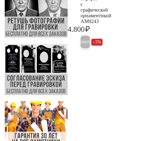
с
графической
орнаментикой
AM9243
₽
4.800
5.000
Купить
5%