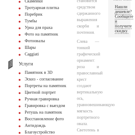
становится
Скамейки
Нашли
средством
Тротуарная плитка
дешевле?
сдержанного
Поребрик
Сообщите
выражения
Тумбы
и
скорби и
получите
Урна для праха
скидку.
почтения.
Фото на памятник
Фотоовалы
Слева —
Шары
тонкий
графический
Сaggiati
орнамент:
Услуги
роза и
Памятник в 3D
православный
Эскиз - согласование
крест
создают
Портреты на памятник
вертикальную
Цветной портрет
ось,
Ручная гравировка
уравновешивающую
Гравировка с выездом
мягкость
Ретушь на памятник
портретного
Восстановление фото
овала.
Антидождь
Светотень в
Благоустройство