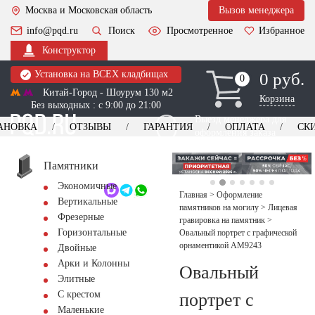
Москва и Московская область
Вызов менеджера
info@pqd.ru
Поиск
Просмотренное
Избранное
Конструктор
Установка на ВСЕХ кладбищах
0 руб.
0
0
Китай-Город - Шоурум 130 м2
Корзина
Без выходных : с 9:00 до 21:00
Выезд менеджера для
АНОВКА
ОТЗЫВЫ
ГАРАНТИЯ
ОПЛАТА
СК
оформления заказа
изготовление
Заказать выезд
памятников
+7 (495) 518-44-23
Памятники
Экономичные
Обратный звонок
Главная
>
Оформление
Вертикальные
памятников на могилу
>
Лицевая
Фрезерные
гравировка на памятник
>
Горизонтальные
Овальный портрет с графической
орнаментикой AM9243
Двойные
Арки и Колонны
Овальный
Элитные
С крестом
портрет с
Маленькие