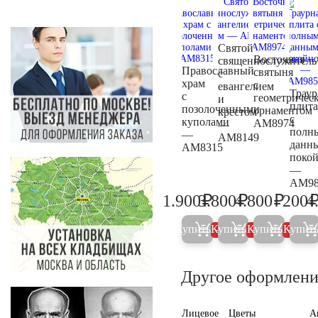
Святой
Восточная
священнослужитель
Православный
святыня
с
храм
с
евангелием
Траур
с
геометричес
и
плита
позолоченными
орнаментом
крестом
с
куполами
AM8974
—
полн
—
AM8149
данн
AM8315
поко
—
AM98
₽
₽
₽
1.900
3.800
4.800
200
4
2.000
4.000
5.000
Купить
Купить
Купить
Купит
5%
5%
5%
Другое оформлени
Лицевое
Цветы
А