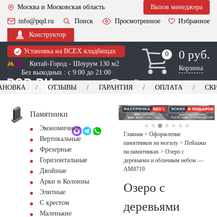
Москва и Московская область
Вызов менеджера
info@pqd.ru
Поиск
Просмотренное
Избранное
Конструктор
Установка на ВСЕХ кладбищах
0 руб.
0
0
Китай-Город - Шоурум 130 м2
Корзина
Без выходных : с 9:00 до 21:00
Выезд менеджера для
АНОВКА
ОТЗЫВЫ
ГАРАНТИЯ
ОПЛАТА
СК
оформления заказа
изготовление
Заказать выезд
памятников
+7 (495) 518-44-23
Памятники
Экономичные
Обратный звонок
Главная
>
Оформление
Вертикальные
памятников на могилу
>
Пейзажи
Фрезерные
на памятниках
>
Озеро с
Горизонтальные
деревьями и облачным небом —
AM8719
Двойные
Арки и Колонны
Озеро с
Элитные
С крестом
деревьями
Маленькие