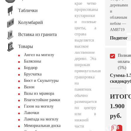
крае четко
деревьями
прорисованы
Таблички
и
кустарники
облачным
и полевые
Колумбарий
небом —
цветы, а
AM8719
Вставка из гранита
справа
Подитог
выделяется
Товары
высокое
лиственное
Ангел на могилу
Полная
дерево. Эта
Балясины
оплата
широкая
(5%)
Бордюр
прямоугольная
Брусчатка
Сумма
-1.
гравировка
Бюст и Скульптуры
скидок
руб
на
Вазон
памятник
Вазы из мрамора
ИТОГ
обычно
Влагостойкие рамки
размещается
1.900
Газон на могилу
по центру
Лавочки
или в
руб.
Лампада на могилу
нижней
Мемориальная доска
части
В 1
В