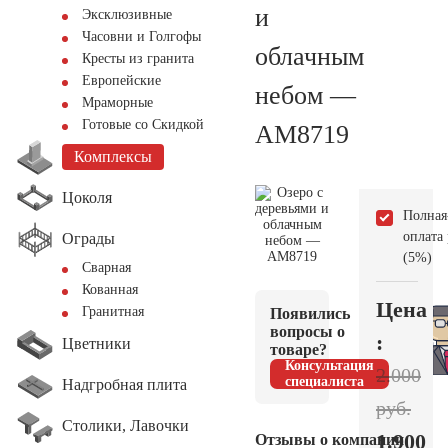
и
Эксклюзивные
Часовни и Голгофы
облачным
Кресты из гранита
Европейские
небом —
Мраморные
Готовые со Скидкой
AM8719
Комплексы
Цоколя
Полная
оплата
Ограды
(5%)
Сварная
Кованная
Цена
Гранитная
Появились
вопросы о
:
Цветники
товаре?
Консультация
2.000
специалиста
Надгробная плита
руб.
Столики, Лавочки
1.900
Отзывы о компании