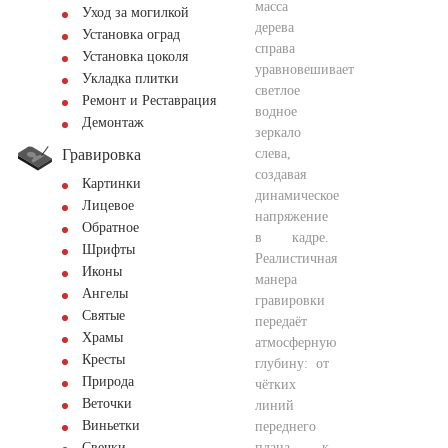
масса
Уход за могилкой
дерева
Установка оград
справа
Установка цоколя
уравновешивает
Укладка плитки
светлое
Ремонт и Реставрация
водное
Демонтаж
зеркало
Гравировка
слева,
создавая
Картинки
динамическое
Лицевое
напряжение
Обратное
в кадре.
Шрифты
Реалистичная
Иконы
манера
Ангелы
гравировки
Святые
передаёт
Храмы
атмосферную
Кресты
глубину: от
Природа
чётких
Веточки
линий
Виньетки
переднего
плана к
Свечки