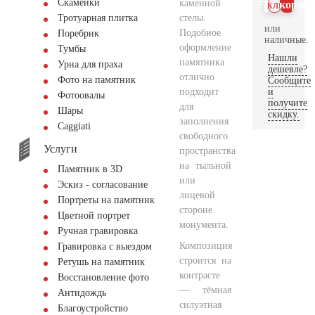
Скамейки
каменной
клик
корзин
стелы.
Тротуарная плитка
или
Подобное
Поребрик
наличные.
оформление
Тумбы
Нашли
памятника
Урна для праха
дешевле?
отлично
Фото на памятник
Сообщите
подходит
и
Фотоовалы
получите
для
Шары
скидку.
заполнения
Сaggiati
свободного
Услуги
пространства
на тыльной
Памятник в 3D
или
Эскиз - согласование
лицевой
Портреты на памятник
стороне
Цветной портрет
монумента.
Ручная гравировка
Композиция
Гравировка с выездом
строится на
Ретушь на памятник
контрасте
Восстановление фото
— тёмная
Антидождь
силуэтная
Благоустройство