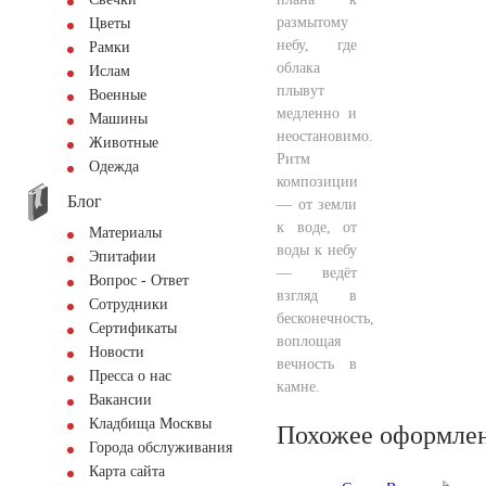
размытому
Цветы
небу, где
Рамки
облака
Ислам
плывут
Военные
медленно и
Машины
неостановимо.
Животные
Ритм
Одежда
композиции
Блог
— от земли
к воде, от
Материалы
воды к небу
Эпитафии
— ведёт
Вопрос - Ответ
взгляд в
Сотрудники
бесконечность,
Сертификаты
воплощая
Новости
вечность в
Пресса о нас
камне.
Вакансии
Кладбища Москвы
Похожее оформле
Города обслуживания
Карта сайта