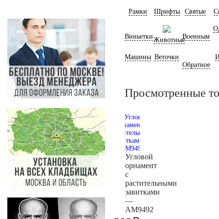
Рамки
Шрифты
Святые
С
О
Виньетки
Военным
Животные
Машины
Веточки
И
Обратное
Просмотренные т
Угловой
орнамент
с
растительными
завитками
—
AM9492