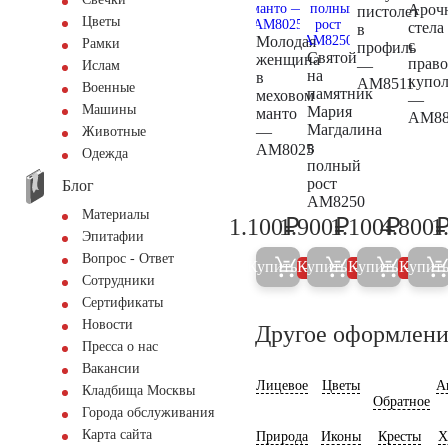
Ароч
пистолет
Цветы
стела
в
Молодая
Рамки
с
профиль
Святой
женщина
прав
—
Ислам
на
в
купо
AM8511
Военные
памятник
меховом
—
Машины
Мария
манто
AM88
Магдалина
—
Животные
в
AM8025
Одежда
полный
рост
Блог
AM8250
Материалы
₽
₽
₽
1.100
1.900
1.100
4.800
1
1.200
2.000
1.200
Эпитафии
Вопрос - Ответ
Купить
Купить
Купить
Купит
5%
5%
5%
Сотрудники
Сертификаты
Новости
Другое оформлени
Пресса о нас
Вакансии
Лицевое
Цветы
А
Кладбища Москвы
Обратное
Города обслуживания
Карта сайта
Природа
Иконы
Кресты
Х