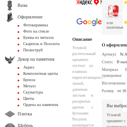
Вазы
В 1
В
клик
корзин
Оформление
или
Фотокерамика
наличные.
Фото на стекле
Буквы из металла
Описание
Скарпель и Позолота
О оформлен
Угловой
Пескоструй
растительный
Артикул
№ A
Декор на памятник
орнамент
Статус
В на
состоит из
Акрил
Материал
плавных
Композитные цветы
гравировки
переплетающихся
Бронза
Изготовление
линий,
Металл
длинных
Размер
от 10
Скульптура
листьев и
Цветы
раскрытых
Ордена на памятник
Вы выбра
цветов с
бутонами.
Плитка
Угловой
Рисунок
орнамент с
Щебень
размещается
растительн