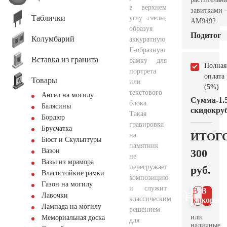
в верхнем
завитками
Таблички
углу стелы,
AM9492
образуя
Подитог
Колумбарий
аккуратную
Г-образную
Вставка из гранита
рамку для
Полная
портрета
оплата
Товары
или
(5%)
текстового
Ангел на могилу
Сумма
-1.
блока.
Балясины
скидок
руб
Такая
Бордюр
гравировка
Брусчатка
ИТОГ
на
Бюст и Скульптуры
памятник
300
Вазон
не
Вазы из мрамора
перегружает
руб.
Влагостойкие рамки
композицию
Газон на могилу
и служит
В 1
В
Лавочки
классическим
клик
корзин
Лампада на могилу
решением
или
Мемориальная доска
для
наличные.