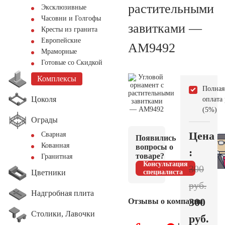
растительными
Эксклюзивные
Часовни и Голгофы
завитками —
Кресты из гранита
Европейские
AM9492
Мраморные
Готовые со Скидкой
Комплексы
Полная
Цоколя
оплата
(5%)
Ограды
Цена
Сварная
Появились
Кованная
вопросы о
:
товаре?
Гранитная
Консультация
300
Цветники
специалиста
руб.
Надгробная плита
300
Отзывы о компании
Столики, Лавочки
руб.