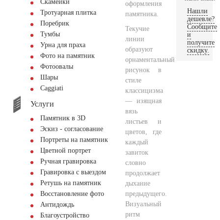
Скамейки
оформления
Нашли
Тротуарная плитка
памятника.
дешевле?
Поребрик
Сообщите
Текучие
Тумбы
и
линии
получите
Урна для праха
образуют
скидку.
Фото на памятник
орнаментальный
Фотоовалы
рисунок в
Шары
стиле
Сaggiati
классицизма
— изящная
Услуги
вязь
Памятник в 3D
листьев и
Эскиз - согласование
цветов, где
Портреты на памятник
каждый
Цветной портрет
завиток
Ручная гравировка
словно
Гравировка с выездом
продолжает
Ретушь на памятник
дыхание
предыдущего.
Восстановление фото
Визуальный
Антидождь
ритм
Благоустройство