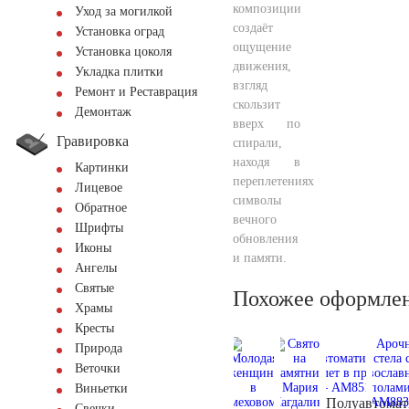
композиции
Уход за могилкой
создаёт
Установка оград
ощущение
Установка цоколя
движения,
Укладка плитки
взгляд
Ремонт и Реставрация
скользит
Демонтаж
вверх по
Гравировка
спирали,
находя в
Картинки
переплетениях
Лицевое
символы
Обратное
вечного
Шрифты
обновления
Иконы
и памяти.
Ангелы
Святые
Похожее оформле
Храмы
Кресты
Природа
Веточки
Виньетки
Полуавтомат
Свечки