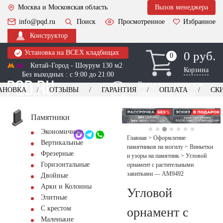
Москва и Московская область
Вызов менеджера
info@pqd.ru
Поиск
Просмотренное
Избранное
Конструктор
Установка на ВСЕХ кладбищах
0 руб.
0
0
Китай-Город - Шоурум 130 м2
Корзина
Без выходных : с 9:00 до 21:00
Выезд менеджера для
АНОВКА
ОТЗЫВЫ
ГАРАНТИЯ
ОПЛАТА
СК
оформления заказа
изготовление
Заказать выезд
памятников
+7 (495) 518-44-23
Памятники
Экономичные
Обратный звонок
Главная
>
Оформление
Вертикальные
памятников на могилу
>
Виньетки
Фрезерные
и узоры на памятник
>
Угловой
Горизонтальные
орнамент с растительными
завитками — AM9492
Двойные
Арки и Колонны
Угловой
Элитные
С крестом
орнамент с
Маленькие