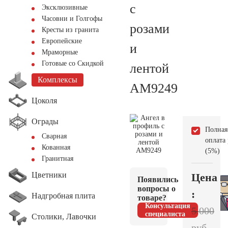
с
Эксклюзивные
Часовни и Голгофы
розами
Кресты из гранита
Европейские
и
Мраморные
Готовые со Скидкой
лентой
Комплексы
AM9249
Цоколя
Ограды
Полная
Сварная
оплата
Кованная
(5%)
Гранитная
Цветники
Цена
Появились
вопросы о
:
Надгробная плита
товаре?
Консультация
5.000
специалиста
Столики, Лавочки
руб.