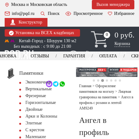
Москва и Московская область
Вызов менеджера
info@pqd.ru
Поиск
Просмотренное
Избранное
Конструктор
Установка на ВСЕХ кладбищах
0 руб.
0
0
Китай-Город - Шоурум 130 м2
Корзина
Без выходных : с 9:00 до 21:00
Выезд менеджера для
АНОВКА
ОТЗЫВЫ
ГАРАНТИЯ
ОПЛАТА
СК
оформления заказа
изготовление
Заказать выезд
памятников
+7 (495) 518-44-23
Памятники
Экономичные
Обратный звонок
Главная
>
Оформление
Вертикальные
памятников на могилу
>
Лицевая
Фрезерные
гравировка на памятник
>
Ангел в
Горизонтальные
профиль с розами и лентой
AM9249
Двойные
Арки и Колонны
Ангел в
Элитные
С крестом
профиль
Маленькие