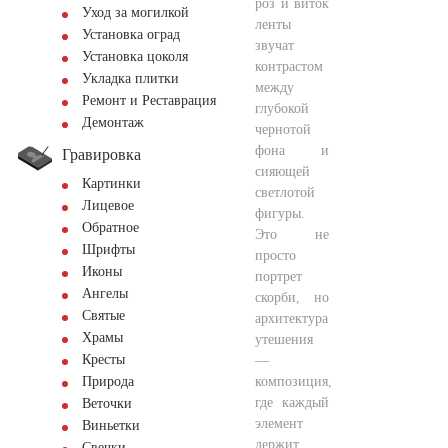
роз и виток
Уход за могилкой
ленты
Установка оград
звучат
Установка цоколя
контрастом
Укладка плитки
между
Ремонт и Реставрация
глубокой
Демонтаж
чернотой
фона и
Гравировка
сияющей
Картинки
светлотой
Лицевое
фигуры.
Обратное
Это не
Шрифты
просто
Иконы
портрет
Ангелы
скорби, но
Святые
архитектура
Храмы
утешения
Кресты
—
композиция,
Природа
где каждый
Веточки
элемент
Виньетки
держит
Свечки