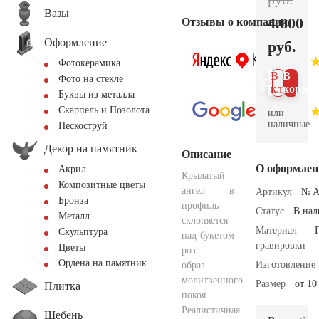
Вазы
4.800
Отзывы о компании
Оформление
руб.
Фотокерамика
В 1
В
Фото на стекле
клик
корзин
Буквы из металла
Скарпель и Позолота
или
наличные.
Пескоструй
Декор на памятник
Описание
О оформлен
Акрил
Крылатый
Композитные цветы
ангел в
Артикул
№ A
Бронза
профиль
Статус
В на
Металл
склоняется
Материал
Скульптура
над букетом
гравировки
Цветы
роз —
Ордена на памятник
Изготовление
образ
молитвенного
Размер
от 10
Плитка
покоя.
Реалистичная
Щебень