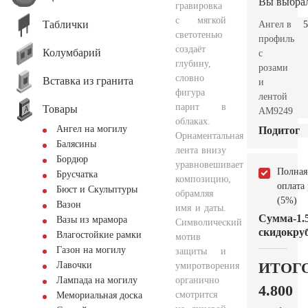
Вы выбра
гравировка
с мягкой
Таблички
Ангел в
5
светотенью
профиль
создаёт
Колумбарий
с
глубину,
розами
словно
Вставка из гранита
и
фигура
лентой
парит в
Товары
AM9249
облаках.
Ангел на могилу
Подитог
Орнаментальная
Балясины
лента внизу
Бордюр
уравновешивает
Полная
Брусчатка
композицию,
оплата
Бюст и Скульптуры
обрамляя
(5%)
Вазон
имя и даты.
Сумма
-1.
Вазы из мрамора
Символический
скидок
руб
Влагостойкие рамки
мотив
Газон на могилу
защиты и
ИТОГ
Лавочки
умиротворения
органично
Лампада на могилу
4.800
смотрится
Мемориальная доска