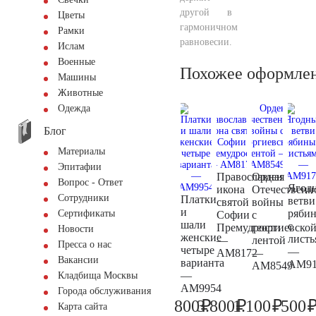
другой в
Цветы
гармоничном
Рамки
равновесии.
Ислам
Военные
Похожее оформле
Машины
Животные
Одежда
Блог
Материалы
Эпитафии
Православная
Орден
Вопрос - Ответ
Ягод
икона
Отечественн
Сотрудники
Платки
ветви
святой
войны
и
ряби
Сертификаты
Софии
с
шали
с
Премудрости
георгиевско
Новости
женские
листь
—
лентой
Пресса о нас
четыре
—
AM8172
—
Вакансии
варианта
AM91
AM8549
—
Кладбища Москвы
AM9954
Города обслуживания
₽
₽
₽
800
3.800
1.100
500
Карта сайта
800
4.000
1.200