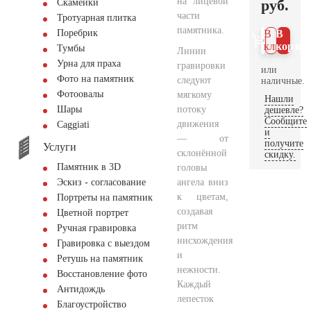
на лицевой
руб.
Скамейки
части
Тротуарная плитка
памятника.
Поребрик
В 1
В
клик
корзин
Тумбы
Линии
Урна для праха
гравировки
или
Фото на памятник
следуют
наличные.
Фотоовалы
мягкому
Нашли
потоку
Шары
дешевле?
Сообщите
движения
Сaggiati
и
— от
получите
Услуги
склонённой
скидку.
Памятник в 3D
головы
ангела вниз
Эскиз - согласование
к цветам,
Портреты на памятник
создавая
Цветной портрет
ритм
Ручная гравировка
нисхождения
Гравировка с выездом
и
Ретушь на памятник
нежности.
Восстановление фото
Каждый
Антидождь
лепесток
Благоустройство