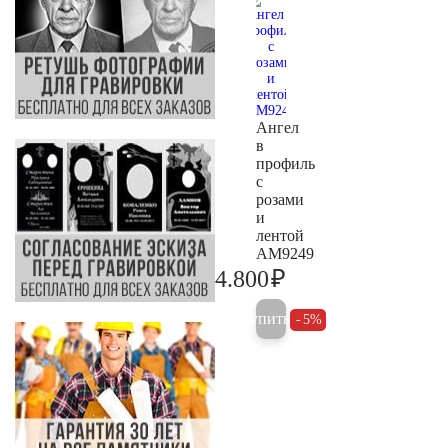
Ангел
в
профиль
с
розами
и
лентой
AM9249
₽
4.800
5.000
Купить
5%