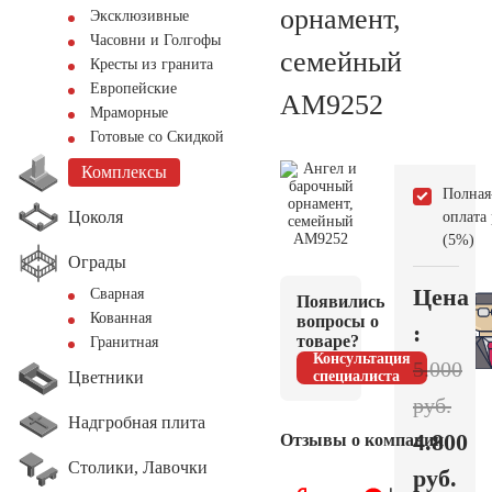
орнамент,
Эксклюзивные
Часовни и Голгофы
семейный
Кресты из гранита
Европейские
AM9252
Мраморные
Готовые со Скидкой
Комплексы
Полная
Цоколя
оплата
(5%)
Ограды
Цена
Сварная
Появились
Кованная
вопросы о
:
товаре?
Гранитная
Консультация
5.000
Цветники
специалиста
руб.
Надгробная плита
4.800
Отзывы о компании
Столики, Лавочки
руб.