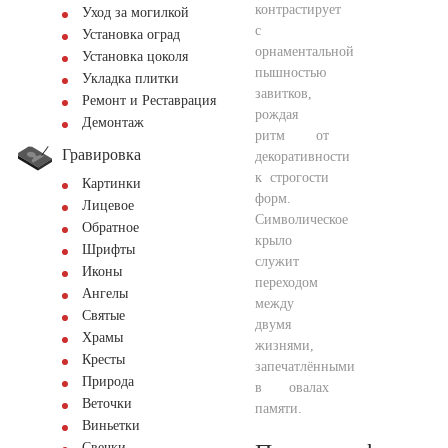
контрастирует
Уход за могилкой
с
Установка оград
орнаментальной
Установка цоколя
пышностью
Укладка плитки
завитков,
Ремонт и Реставрация
рождая
Демонтаж
ритм от
Гравировка
декоративности
к строгости
Картинки
форм.
Лицевое
Символическое
Обратное
крыло
Шрифты
служит
Иконы
переходом
Ангелы
между
Святые
двумя
Храмы
жизнями,
Кресты
запечатлёнными
Природа
в овалах
Веточки
памяти.
Виньетки
Свечки