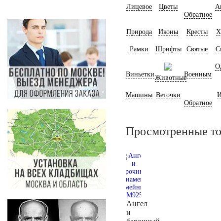
Лицевое
Цветы
А
Обратное
Природа
Иконы
Кресты
Х
Рамки
Шрифты
Святые
С
О
Виньетки
Военным
Животные
Машины
Веточки
И
Обратное
Просмотренные т
Ангел
и