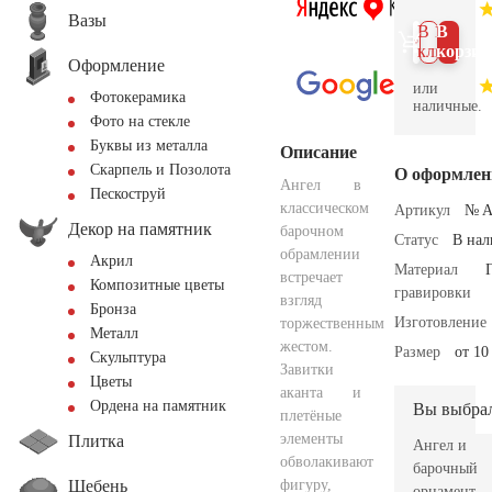
Вазы
В 1
В
клик
корзин
Оформление
или
Фотокерамика
наличные.
Фото на стекле
Буквы из металла
Описание
Скарпель и Позолота
О оформлен
Ангел в
Пескоструй
классическом
Артикул
№ A
Декор на памятник
барочном
Статус
В на
обрамлении
Акрил
Материал
встречает
Композитные цветы
гравировки
взгляд
Бронза
Изготовление
торжественным
Металл
жестом.
Размер
от 10
Скульптура
Завитки
Цветы
аканта и
Ордена на памятник
Вы выбра
плетёные
элементы
Плитка
Ангел и
обволакивают
барочный
Щебень
фигуру,
орнамент,