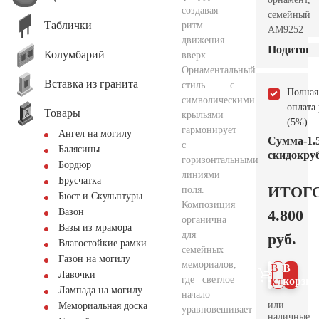
создавая
семейный
Таблички
ритм
AM9252
движения
Подитог
Колумбарий
вверх.
Орнаментальный
Вставка из гранита
стиль с
Полная
символическими
оплата
Товары
крыльями
(5%)
гармонирует
Ангел на могилу
Сумма
-1.
с
Балясины
скидок
руб
горизонтальными
Бордюр
линиями
Брусчатка
ИТОГ
поля.
Бюст и Скульптуры
Композиция
4.800
Вазон
органична
Вазы из мрамора
для
руб.
Влагостойкие рамки
семейных
Газон на могилу
мемориалов,
В 1
В
Лавочки
где светлое
клик
корзин
Лампада на могилу
начало
или
Мемориальная доска
уравновешивает
наличные.