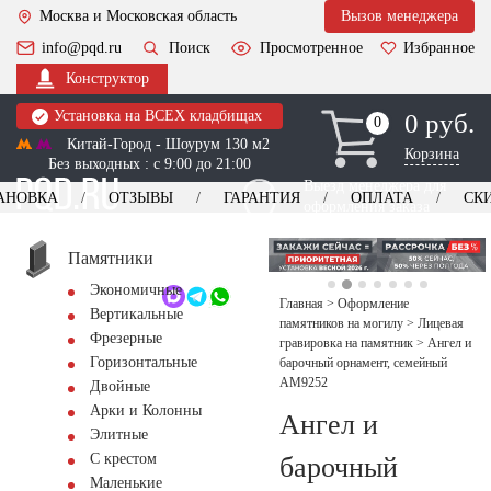
Москва и Московская область
Вызов менеджера
info@pqd.ru
Поиск
Просмотренное
Избранное
Конструктор
Установка на ВСЕХ кладбищах
0 руб.
0
0
Китай-Город - Шоурум 130 м2
Корзина
Без выходных : с 9:00 до 21:00
Выезд менеджера для
АНОВКА
ОТЗЫВЫ
ГАРАНТИЯ
ОПЛАТА
СК
оформления заказа
изготовление
Заказать выезд
памятников
+7 (495) 518-44-23
Памятники
Экономичные
Обратный звонок
Главная
>
Оформление
Вертикальные
памятников на могилу
>
Лицевая
Фрезерные
гравировка на памятник
>
Ангел и
Горизонтальные
барочный орнамент, семейный
AM9252
Двойные
Арки и Колонны
Ангел и
Элитные
С крестом
барочный
Маленькие