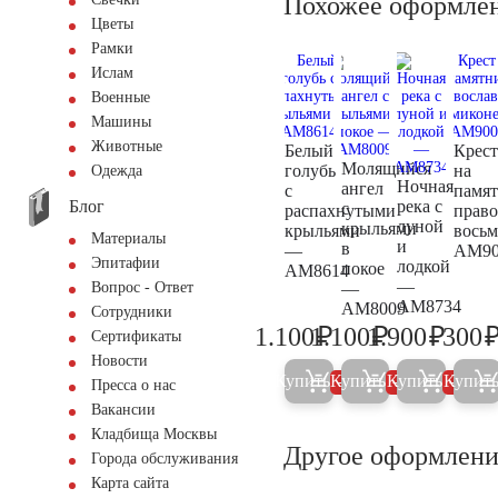
Похожее оформле
Цветы
Рамки
Ислам
Военные
Машины
Животные
Белый
Крест
Молящийся
голубь
на
Одежда
Ночная
ангел
с
памя
Блог
река с
с
распахнутыми
прав
луной
крыльями
крыльями
вось
Материалы
и
в
—
AM90
Эпитафии
лодкой
покое
AM8614
—
—
Вопрос - Ответ
AM8734
AM8009
Сотрудники
₽
₽
₽
1.100
1.100
1.900
300
Сертификаты
1.200
1.200
2.000
Новости
Купить
Купить
Купить
Купит
5%
5%
5%
Пресса о нас
Вакансии
Кладбища Москвы
Другое оформлени
Города обслуживания
Карта сайта