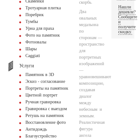
Скамейки
скорбь.
Нашли
Тротуарная плитка
Два
дешевле?
Поребрик
Сообщите
овальных
Тумбы
и
медальона
получите
Урна для праха
по
скидку.
Фото на памятник
сторонам —
Фотоовалы
пространство
Шары
для
Сaggiati
портретных
изображений
Услуги
—
Памятник в 3D
уравновешивают
Эскиз - согласование
композицию,
Портреты на памятник
создавая
Цветной портрет
диалог
Ручная гравировка
между
Гравировка с выездом
небесным и
Ретушь на памятник
земным.
Реалистичная
Восстановление фото
фигура
Антидождь
ангела
Благоустройство