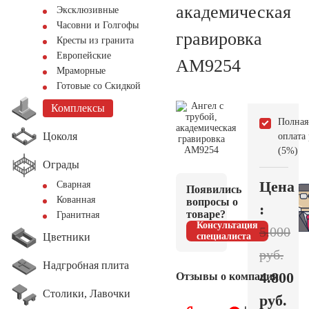
академическая
Эксклюзивные
Часовни и Голгофы
гравировка
Кресты из гранита
Европейские
AM9254
Мраморные
Готовые со Скидкой
Комплексы
Полная
Цоколя
оплата
(5%)
Ограды
Цена
Сварная
Появились
Кованная
вопросы о
:
товаре?
Гранитная
Консультация
5.000
Цветники
специалиста
руб.
Надгробная плита
4.800
Отзывы о компании
Столики, Лавочки
руб.