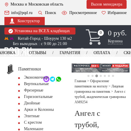
Москва и Московская область
Вызов менеджера
info@pqd.ru
Поиск
Просмотренное
Избранное
Конструктор
Установка на ВСЕХ кладбищах
0 руб.
0
0
Китай-Город - Шоурум 130 м2
Корзина
Без выходных : с 9:00 до 21:00
Выезд менеджера для
АНОВКА
ОТЗЫВЫ
ГАРАНТИЯ
ОПЛАТА
СК
оформления заказа
изготовление
Заказать выезд
памятников
+7 (495) 518-44-23
Памятники
Экономичные
Обратный звонок
Главная
>
Оформление
Вертикальные
памятников на могилу
>
Лицевая
Фрезерные
гравировка на памятник
>
Ангел с
Горизонтальные
трубой, академическая гравировка
AM9254
Двойные
Арки и Колонны
Ангел с
Элитные
С крестом
трубой,
Маленькие