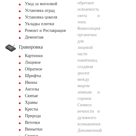
обретают
Уход за могилкой
осязаемость
Установка оград
света и
Установка цоколя
тени.
Укладка плитки
Композиция
Ремонт и Реставрация
органична
Демонтаж
для
Гравировка
лицевой
части
Картинки
памятника,
Лицевое
создавая
Обратное
диалог
Шрифты
между
Иконы
миром
Ангелы
земным и
Святые
горним.
Храмы
Символ
Кресты
вечности и
Природа
духовного
Веточки
возвышения.
Виньетки
Динамичный
Свечки