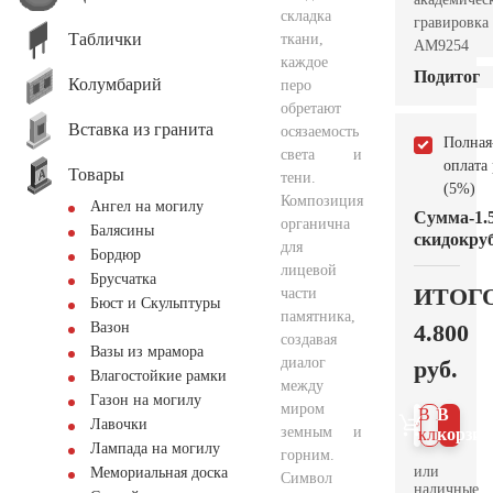
складка
гравировка
Таблички
ткани,
AM9254
каждое
Подитог
Колумбарий
перо
обретают
Вставка из гранита
осязаемость
Полная
света и
оплата
Товары
тени.
(5%)
Композиция
Ангел на могилу
Сумма
-1.
органична
Балясины
скидок
руб
для
Бордюр
лицевой
Брусчатка
ИТОГ
части
Бюст и Скульптуры
памятника,
4.800
Вазон
создавая
Вазы из мрамора
диалог
руб.
Влагостойкие рамки
между
Газон на могилу
миром
В 1
В
Лавочки
земным и
клик
корзин
Лампада на могилу
горним.
или
Мемориальная доска
Символ
наличные.