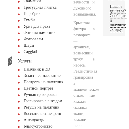
Скамейки
вечности и
Нашли
Тротуарная плитка
духовного
дешевле?
Поребрик
возвышения.
Сообщите
Тумбы
и
Крылатая
получите
Урна для праха
фигура в
скидку.
Фото на памятник
развороте
Фотоовалы
—
Шары
архангел,
Сaggiati
вознёсший
трубу в
Услуги
небеса.
Памятник в 3D
Реалистичная
Эскиз - согласование
гравировка
Портреты на памятник
в
Цветной портрет
академическом
Ручная гравировка
стиле, где
Гравировка с выездом
каждая
Ретушь на памятник
складка
ткани,
Восстановление фото
каждое
Антидождь
перо
Благоустройство