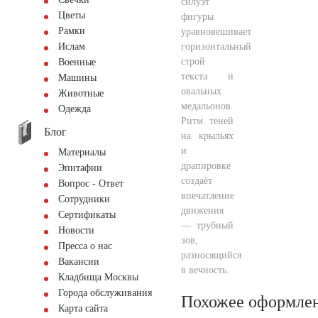
силуэт
Цветы
фигуры
Рамки
уравновешивает
горизонтальный
Ислам
строй
Военные
текста и
Машины
овальных
Животные
медальонов.
Одежда
Ритм теней
Блог
на крыльях
и
Материалы
драпировке
Эпитафии
создаёт
Вопрос - Ответ
впечатление
Сотрудники
движения
Сертификаты
— трубный
Новости
зов,
Пресса о нас
разносящийся
Вакансии
в вечность.
Кладбища Москвы
Города обслуживания
Похожее оформле
Карта сайта