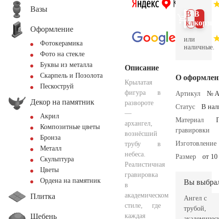
Вазы
В 1
В
клик
корзин
Оформление
или
Фотокерамика
наличные.
Фото на стекле
Буквы из металла
Описание
Скарпель и Позолота
О оформлен
Крылатая
Пескоструй
фигура в
Артикул
№ A
Декор на памятник
развороте
Статус
В на
—
Акрил
Материал
архангел,
Композитные цветы
гравировки
вознёсший
Бронза
Изготовление
трубу в
Металл
небеса.
Размер
от 10
Скульптура
Реалистичная
Цветы
гравировка
Ордена на памятник
Вы выбра
в
академическом
Плитка
Ангел с
стиле, где
трубой,
Щебень
каждая
академичес