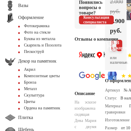
2.000
Появились
Вазы
вопросы о
руб.
товаре?
Оформление
Консультация
1.900
специалиста
Фотокерамика
руб.
Фото на стекле
Отзывы о компании
Буквы из металла
В 1
В
Скарпель и Позолота
клик
корзин
Пескоструй
или
Декор на памятник
наличные.
Акрил
Композитные цветы
О оформлен
Бронза
Металл
Артикул
№ A
Описание
Скульптура
Статус
В на
Цветы
На эскизе
Материал
Ордена на памятник
изображена
гравировки
сидящая
Плитка
Изготовление
Дева Мария
с двумя
Размер
от 10
Щебень