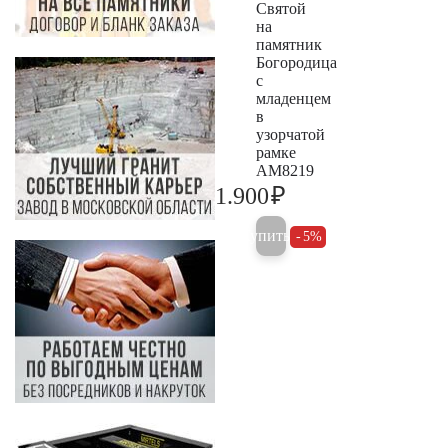
Святой
на
памятник
Богородица
с
младенцем
в
узорчатой
рамке
AM8219
₽
1.900
2.000
Купить
5%