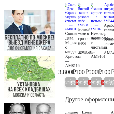
Арабс
Боевой
калли
Святая
Нежные
танк в
с
Дева
нарциссы
грозовом
орна
Мария
с
небе
элем
с
листьями
—
—
младенцем
—
AM8581
AM84
Христом
AM9161
—
AM8116
₽
₽
₽
3.800
1.100
500
1.100
4.000
1.200
500
Купить
Купить
Купить
Купит
5%
5%
5%
Другое оформлени
Лицевое
Цветы
А