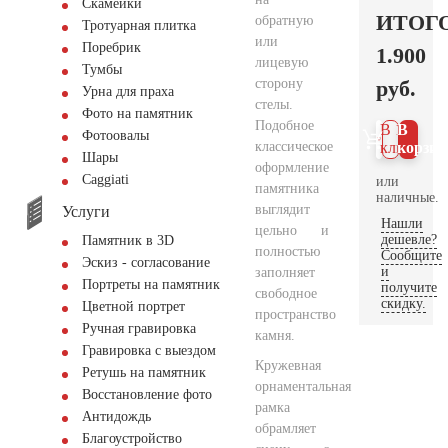
Скамейки
ИТОГ
обратную
Тротуарная плитка
или
Поребрик
1.900
лицевую
Тумбы
сторону
руб.
Урна для праха
стелы.
Фото на памятник
Подобное
В 1
В
Фотоовалы
классическое
клик
корзин
Шары
оформление
Сaggiati
или
памятника
наличные.
выглядит
Услуги
Нашли
цельно и
дешевле?
Памятник в 3D
полностью
Сообщите
Эскиз - согласование
и
заполняет
Портреты на памятник
получите
свободное
скидку.
Цветной портрет
пространство
Ручная гравировка
камня.
Гравировка с выездом
Кружевная
Ретушь на памятник
орнаментальная
Восстановление фото
рамка
Антидождь
обрамляет
Благоустройство