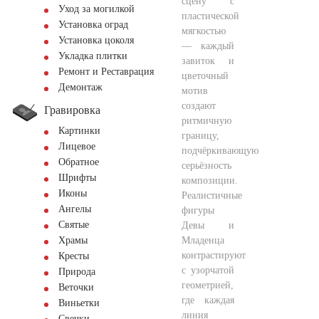
сцену с
Уход за могилкой
пластической
Установка оград
мягкостью
Установка цоколя
— каждый
Укладка плитки
завиток и
Ремонт и Реставрация
цветочный
Демонтаж
мотив
создают
Гравировка
ритмичную
Картинки
границу,
Лицевое
подчёркивающую
Обратное
серьёзность
Шрифты
композиции.
Иконы
Реалистичные
Ангелы
фигуры
Святые
Девы и
Младенца
Храмы
контрастируют
Кресты
с узорчатой
Природа
геометрией,
Веточки
где каждая
Виньетки
линия
Свечки