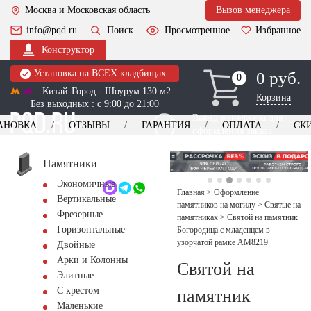
Москва и Московская область
Вызов менеджера
info@pqd.ru
Поиск
Просмотренное
Избранное
Конструктор
Установка на ВСЕХ кладбищах
0 руб.
0
0
Китай-Город - Шоурум 130 м2
Корзина
Без выходных : с 9:00 до 21:00
Выезд менеджера для
АНОВКА
ОТЗЫВЫ
ГАРАНТИЯ
ОПЛАТА
СК
оформления заказа
изготовление
Заказать выезд
памятников
+7 (495) 518-44-23
Памятники
Экономичные
Обратный звонок
Главная
>
Оформление
Вертикальные
памятников на могилу
>
Святые на
Фрезерные
памятниках
>
Святой на памятник
Горизонтальные
Богородица с младенцем в
узорчатой рамке AM8219
Двойные
Арки и Колонны
Святой на
Элитные
С крестом
памятник
Маленькие