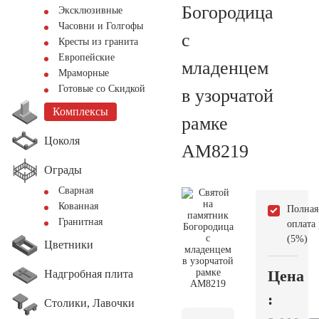
Богородица
Эксклюзивные
Часовни и Голгофы
с
Кресты из гранита
Европейские
младенцем
Мраморные
Готовые со Скидкой
в узорчатой
Комплексы
рамке
Цоколя
AM8219
Ограды
Сварная
Кованная
Полная
Гранитная
оплата
(5%)
Цветники
Цена
Надгробная плита
:
Столики, Лавочки