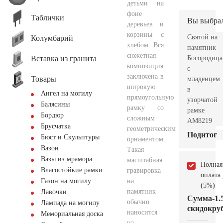
детьми на
фоне
Таблички
Вы выбра
деревьев и
корзины с
Святой на
Колумбарий
хлебом. Вся
памятник
сюжетная
Вставка из гранита
Богородица
композиция
с
заключена в
Товары
младенцем
широкую
в
Ангел на могилу
прямоугольную
узорчатой
Балясины
рамку со
рамке
Бордюр
сложным
AM8219
Брусчатка
геометрическим
Подитог
Бюст и Скульптуры
орнаментом.
Вазон
Такая
Вазы из мрамора
масштабная
Полная
Влагостойкие рамки
гравировка
оплата
на
Газон на могилу
(5%)
памятник
Лавочки
Сумма
-1.
обычно
Лампада на могилу
скидок
руб
наносится
Мемориальная доска
на