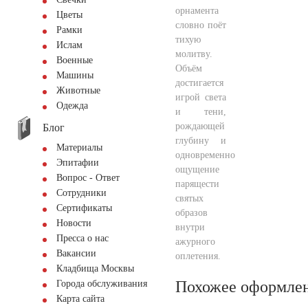
орнамента
Цветы
словно поёт
Рамки
тихую
Ислам
молитву.
Военные
Объём
Машины
достигается
Животные
игрой света
Одежда
и тени,
рождающей
Блог
глубину и
Материалы
одновременно
Эпитафии
ощущение
Вопрос - Ответ
парящести
Сотрудники
святых
Сертификаты
образов
Новости
внутри
Пресса о нас
ажурного
Вакансии
оплетения.
Кладбища Москвы
Похожее оформле
Города обслуживания
Карта сайта