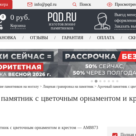
жера
info@pqd.ru
Поиск
Просмотре
Выезд мене
0 руб.
0
0
оформления
изготовление
Корзина
Заказать вы
памятников
АНОВКА
ОТЗЫВЫ
ГАРАНТИЯ
ОПЛАТА
СК
е памятников на могилу
>
Лицевая гравировка на памятник
>
Арочный памятник с цв
памятник с цветочным орнаментом и к
Полная 