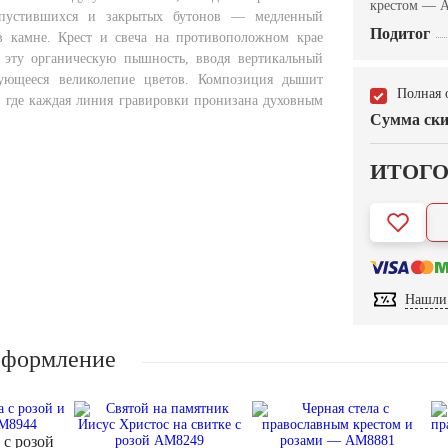
крестом — 
спустившихся и закрытых бутонов — медленный
Подитог
в камне. Крест и свеча на противоположном крае
 эту органическую пышность, вводя вертикальный
ующееся великолепие цветов. Композиция дышит
Полная 
, где каждая линия гравировки пронизана духовным
Сумма ски
ИТОГ
Нашли 
оформление
 с розой