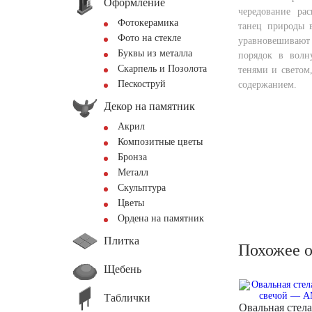
Оформление
чередование ра
Фотокерамика
танец природы 
Фото на стекле
уравновешивают
Буквы из металла
порядок в волн
Скарпель и Позолота
тенями и светом
Пескоструй
содержанием.
Декор на памятник
Акрил
Композитные цветы
Бронза
Металл
Скульптура
Цветы
Ордена на памятник
Плитка
Похожее 
Щебень
Таблички
Овальная стела