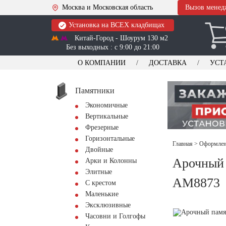
Москва и Московская область
Вызов менед
Установка на ВСЕХ кладбищах
Китай-Город - Шоурум 130 м2
Без выходных : с 9:00 до 21:00
О КОМПАНИИ
ДОСТАВКА
УСТ
Памятники
Экономичные
Вертикальные
Фрезерные
Горизонтальные
Главная
>
Оформлени
Двойные
Арочный 
Арки и Колонны
Элитные
AM8873
С крестом
Маленькие
Эксклюзивные
Часовни и Голгофы