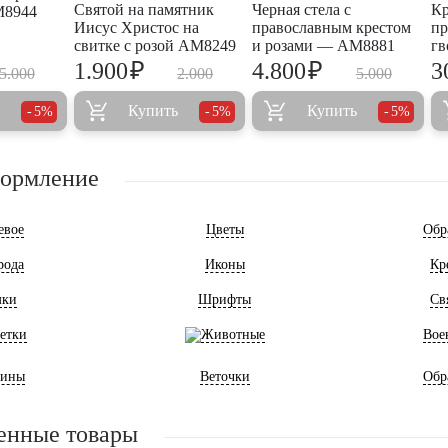
Святой на памятник
Черная стела с
Кр
M8944
Иисус Христос на
православным крестом
пр
свитке с розой AM8249
и розами — AM8881
гв
₽
₽
1.900
4.800
3
5.000
2.000
5.000
Купить
Купить
5%
5%
5%
формление
евое
Цветы
Обр
рода
Иконы
Кр
мки
Шрифты
Св
етки
Животные
Вое
ины
Веточки
Обр
енные товары