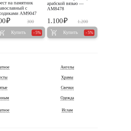
ест на памятник
арабской вязью —
авославный с
AM8478
оздиками AM9047
₽
₽
00
1.100
300
1.200
Купить
Купить
5%
5%
атное
Ангелы
есты
Храмы
ятые
Свечки
нным
Одежда
атное
Ислам