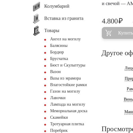
и свечой — A
Колумбарий
Вставка из гранита
₽
4.800
Товары
Купить
Ангел на могилу
Балясины
Другое о
Бордюр
Брусчатка
Бюст и Скульптуры
Лиц
Вазон
Вазы из мрамора
При
Влагостойкие рамки
Ра
Газон на могилу
Лавочки
Винь
Лампада на могилу
Мемориальная доска
Маш
Скамейки
Тротуарная плитка
Просмотр
Поребрик