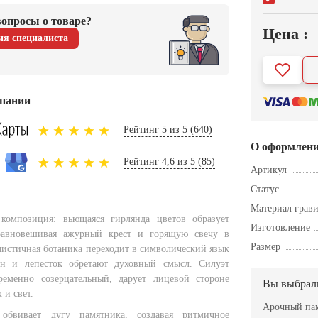
опросы о товаре?
Цена :
ия специалиста
пании
Рейтинг 5 из 5 (640)
О оформлен
Рейтинг 4,6 из 5 (85)
Артикул
Статус
Материал грав
 композиция: вьющаяся гирлянда цветов образует
Изготовление
равновешивая ажурный крест и горящую свечу в
Размер
листичная ботаника переходит в символический язык
 и лепесток обретают духовный смысл. Силуэт
еменно созерцательный, дарует лицевой стороне
Вы выбрал
 и свет.
Арочный пам
обвивает дугу памятника, создавая ритмичное