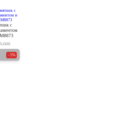
тник с
наментом
AM8873
5.000
5%