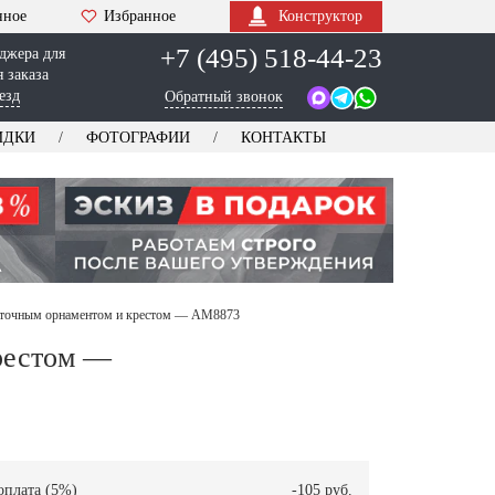
нное
Избранное
Конструктор
+7 (495) 518-44-23
джера для
 заказа
езд
Обратный звонок
ИДКИ
ФОТОГРАФИИ
КОНТАКТЫ
еточным орнаментом и крестом — AM8873
рестом —
оплата (5%)
-105 руб.