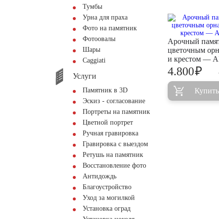
Тумбы
Урна для праха
Фото на памятник
Фотоовалы
Арочный памя
Шары
цветочным ор
и крестом — 
Сaggiati
₽
4.800
Услуги
Памятник в 3D
Купить
Эскиз - согласование
Портреты на памятник
Цветной портрет
Ручная гравировка
Гравировка с выездом
Ретушь на памятник
Восстановление фото
Антидождь
Благоустройство
Уход за могилкой
Установка оград