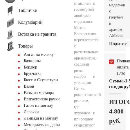
с лилией и
медальон
геометрией
Таблички
с
двойного
голубем
медальона.
Колумбарий
и
Мотив
храмом
Вставка из гранита
Воскресения
AM9262
переплетается
Подитог
Товары
с
растительным
Ангел на могилу
орнаментом,
Балясины
Полная
создавая
оплата
Бордюр
ритм
(5%)
Брусчатка
скорби и
Бюст и Скульптуры
Сумма
-1.
утешения.
скидок
руб
Вазон
Стиль —
Вазы из мрамора
романтический
Влагостойкие рамки
ИТОГ
реализм,
Газон на могилу
где
4.800
Лавочки
духовное и
Лампада на могилу
природное
руб.
Мемориальная доска
существуют