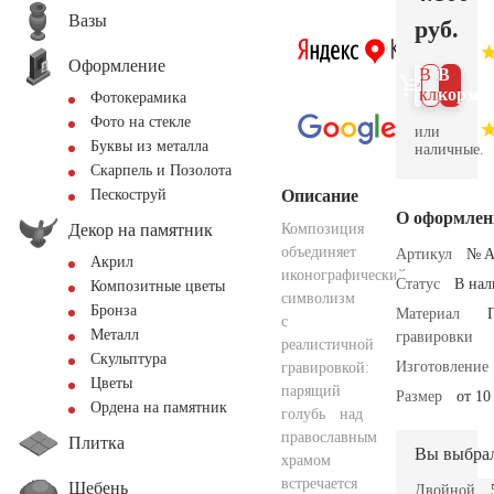
Вазы
руб.
Оформление
В 1
В
клик
корзин
Фотокерамика
Фото на стекле
или
Буквы из металла
наличные.
Скарпель и Позолота
Описание
Пескоструй
О оформлен
Декор на памятник
Композиция
объединяет
Артикул
№ A
Акрил
иконографический
Статус
В на
Композитные цветы
символизм
Бронза
Материал
с
Металл
гравировки
реалистичной
Скульптура
Изготовление
гравировкой:
Цветы
парящий
Размер
от 10
Ордена на памятник
голубь над
православным
Плитка
Вы выбра
храмом
встречается
Щебень
Двойной