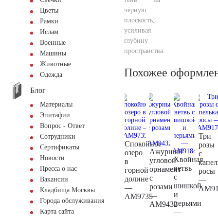
чёрную
Цветы
плоскость,
Рамки
усиливая
Ислам
глубину
Военные
пространства.
Машины
Животные
Похожее оформле
Одежда
Блог
Материалы
Эпитафии
Вопрос - Ответ
Три
Сотрудники
Спокойное
розы
Сертификаты
Ажурный
озеро
с
Новости
Хвойная
угловой
в
капел
ветвь
орнамент
Пресса о нас
горной
росы
с
с
долине
—
Вакансии
шишкой
розами
—
AM91
Кладбища Москвы
и
—
AM9735
Города обслуживания
перьями
AM9432
—
Карта сайта