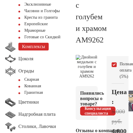
с
Эксклюзивные
Часовни и Голгофы
голубем
Кресты из гранита
Европейские
и храмом
Мраморные
Готовые со Скидкой
AM9262
Комплексы
Цоколя
Полная
оплата
Ограды
(5%)
Сварная
Кованная
Цена
Гранитная
Появились
вопросы о
:
Цветники
товаре?
Консультация
5.000
специалиста
Надгробная плита
руб.
Столики, Лавочки
4.800
Отзывы о компании