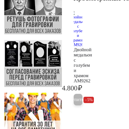
Двойной
медальон
с
голубем
и
храмом
AM9262
₽
4.800
5.000
Купить
5%