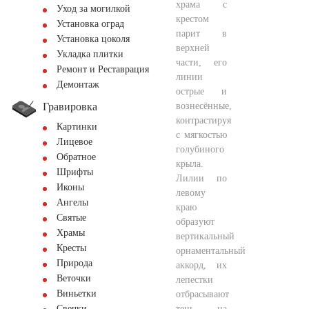
храма с
Уход за могилкой
крестом
Установка оград
парит в
Установка цоколя
верхней
Укладка плитки
части, его
Ремонт и Реставрация
линии
Демонтаж
острые и
Гравировка
вознесённые,
контрастируя
Картинки
с мягкостью
Лицевое
голубиного
Обратное
крыла.
Шрифты
Лилии по
Иконы
левому
Ангелы
краю
Святые
образуют
Храмы
вертикальный
Кресты
орнаментальный
Природа
аккорд, их
Веточки
лепестки
Виньетки
отбрасывают
тень на
Свечки