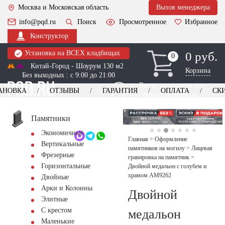
Москва и Московская область
Вызов менеджера
info@pqd.ru
Поиск
Просмотренное
Избранное
Конструктор
Установка на ВСЕХ кладбищах
0 руб.
0
0
Китай-Город - Шоурум 130 м2
Корзина
Без выходных : с 9:00 до 21:00
Выезд менеджера для
АНОВКА
ОТЗЫВЫ
ГАРАНТИЯ
ОПЛАТА
СК
оформления заказа
изготовление
Заказать выезд
памятников
+7 (495) 518-44-23
Памятники
Экономичные
Обратный звонок
Главная
>
Оформление
Вертикальные
памятников на могилу
>
Лицевая
Фрезерные
гравировка на памятник
>
Горизонтальные
Двойной медальон с голубем и
храмом AM9262
Двойные
Арки и Колонны
Двойной
Элитные
С крестом
медальон
Маленькие