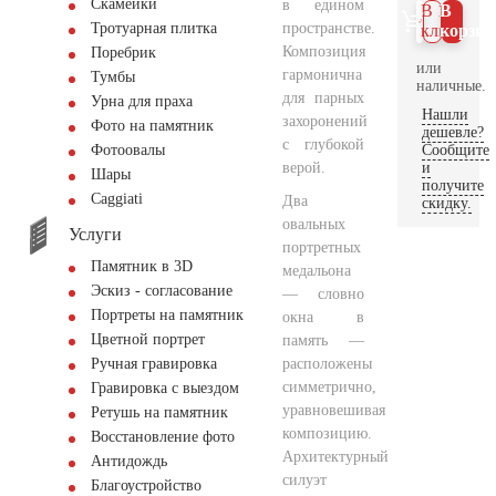
Скамейки
в едином
В 1
В
пространстве.
Тротуарная плитка
клик
корзин
Композиция
Поребрик
или
гармонична
Тумбы
наличные.
для парных
Урна для праха
Нашли
захоронений
Фото на памятник
дешевле?
с глубокой
Сообщите
Фотоовалы
верой.
и
Шары
получите
Сaggiati
Два
скидку.
овальных
Услуги
портретных
Памятник в 3D
медальона
Эскиз - согласование
— словно
Портреты на памятник
окна в
Цветной портрет
память —
расположены
Ручная гравировка
симметрично,
Гравировка с выездом
уравновешивая
Ретушь на памятник
композицию.
Восстановление фото
Архитектурный
Антидождь
силуэт
Благоустройство