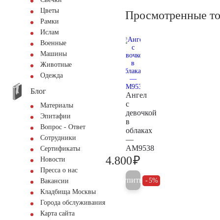
Цветы
Просмотренные т
Рамки
Ислам
Военные
Машины
Животные
Одежда
Блог
Ангел
с
Материалы
девочкой
Эпитафии
в
Вопрос - Ответ
облаках
Сотрудники
—
AM9538
Сертификаты
₽
4.800
Новости
5.000
Пресса о нас
Купить
5%
Вакансии
Кладбища Москвы
Города обслуживания
Карта сайта