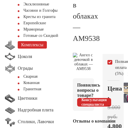
в
Эксклюзивные
Часовни и Голгофы
облаках
Кресты из гранита
Европейские
—
Мраморные
Готовые со Скидкой
AM9538
Комплексы
Цоколя
Полная
оплата
Ограды
(5%)
Сварная
Кованная
Появились
Цена
Гранитная
вопросы о
товаре?
:
Цветники
Консультация
специалиста
5.000
Надгробная плита
руб.
Отзывы о компании
Столики, Лавочки
4.800