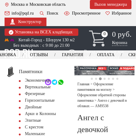
Москва и Московская область
Вызов менеджера
info@pqd.ru
Поиск
Просмотренное
Избранное
Конструктор
Установка на ВСЕХ кладбищах
0 руб.
0
0
Китай-Город - Шоурум 130 м2
Корзина
Без выходных : с 9:00 до 21:00
Выезд менеджера для
АНОВКА
ОТЗЫВЫ
ГАРАНТИЯ
ОПЛАТА
СК
оформления заказа
изготовление
Заказать выезд
памятников
+7 (495) 518-44-23
Памятники
Экономичные
Обратный звонок
Главная
>
Оформление
Вертикальные
памятников на могилу
>
Фрезерные
Оформление обратной стороны
Горизонтальные
памятника
>
Ангел с девочкой в
облаках — AM9538
Двойные
Арки и Колонны
Ангел с
Элитные
С крестом
девочкой
Маленькие