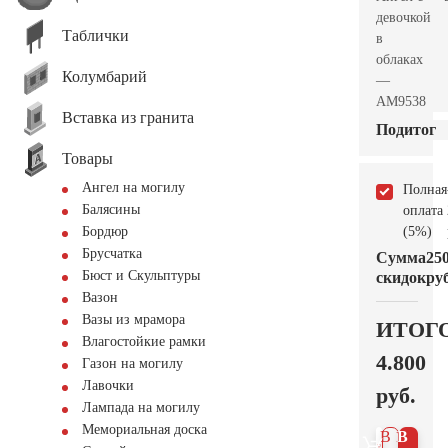
девочкой
Таблички
в
облаках
Колумбарий
—
AM9538
Вставка из гранита
Подитог
Товары
Ангел на могилу
Полная
Балясины
оплата
(5%)
Бордюр
Брусчатка
Сумма
25
Бюст и Скульптуры
скидок
руб
Вазон
Вазы из мрамора
ИТОГ
Влагостойкие рамки
4.800
Газон на могилу
Лавочки
руб.
Лампада на могилу
Мемориальная доска
В 1
В