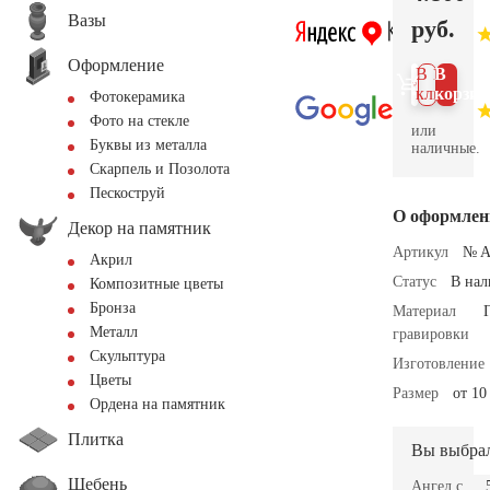
Вазы
руб.
Оформление
В 1
В
клик
корзин
Фотокерамика
Фото на стекле
или
Буквы из металла
наличные.
Скарпель и Позолота
Пескоструй
О оформлен
Декор на памятник
Артикул
№ A
Акрил
Статус
В на
Композитные цветы
Бронза
Материал
Металл
гравировки
Скульптура
Изготовление
Цветы
Размер
от 10
Ордена на памятник
Плитка
Вы выбра
Щебень
Ангел с