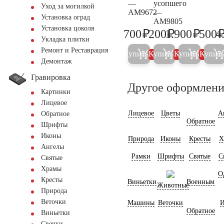
—
усопшего
Уход за могилкой
AM9672
—
Установка оград
AM9805
Установка цоколя
₽
₽
₽
700
200
1.900
500
4
700
200
2.000
Укладка плитки
Ремонт и Реставрация
Купить
Купить
Купить
Купит
5%
5%
5%
Демонтаж
Гравировка
Другое оформлени
Картинки
Лицевое
Лицевое
Цветы
А
Обратное
Обратное
Шрифты
Иконы
Природа
Иконы
Кресты
Х
Ангелы
Рамки
Шрифты
Святые
С
Святые
Храмы
О
Кресты
Виньетки
Военным
Животные
Природа
Веточки
Машины
Веточки
И
Обратное
Виньетки
Свечки