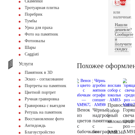
Скамейки
клик
корзин
Тротуарная плитка
или
Поребрик
наличные.
Тумбы
Нашли
Урна для праха
дешевле?
Фото на памятник
Сообщите
и
Фотоовалы
получите
Шары
скидку.
Сaggiati
Услуги
Похожее оформле
Памятник в 3D
Эскиз - согласование
Портреты на памятник
Цветной портрет
Ручная гравировка
Православн
Гравировка с выездом
Венок
Чёрный
Горя
собор
Ретушь на памятник
из
надгробный
свеча
с
Восстановление фото
цветов
памятник
среди
колокольней
Антидождь
с
с
роз 
—
бабочками
биографией
AM91
AM8341
Благоустройство