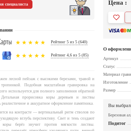
Цена :
ия специалиста
пании
Рейтинг 5 из 5 (640)
О оформлен
Рейтинг 4,6 из 5 (85)
Артикул
Статус
Материал грав
ажен лесной пейзаж с высокими березами, травой и
Изготовление
 тропинкой. Подобная масштабная гравировка на
Размер
сего используется для полного заполнения обратной
 Детальная прорисовка коры деревьев и листвы
ь реалистичное и аккуратное оформление памятника.
Вы выбрал
ится на контрасте — вертикальный ритм стволов по
Березовая а
 уходящую вглубь перспективу. Свет и тень создают
Подитог
а коры берёз звучит против мягкости листвы.
стиль передаёт атмосферу уходящего пути, вечной