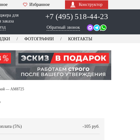
нное
Избранное
Конструктор
+7 (495) 518-44-23
джера для
 заказа
езд
Обратный звонок
ИДКИ
ФОТОГРАФИИ
КОНТАКТЫ
ожкой — AM8725
5
оплата (5%)
-105 руб.