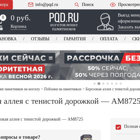
жера
info@pqd.ru
Поиск
Просмотре
Выезд мене
0 руб.
0
0
оформления
изготовление
Корзина
Заказать вы
памятников
АНОВКА
ОТЗЫВЫ
ГАРАНТИЯ
ОПЛАТА
СК
е памятников на могилу
>
Пейзажи на памятниках
>
Березовая аллея с тенистой дор
я аллея с тенистой дорожкой — AM872
Полная 
опросы о товаре?