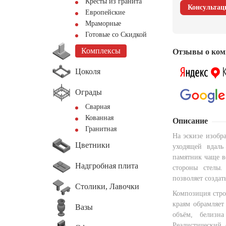
Кресты из гранита
Консультац
Европейские
Мраморные
Готовые со Скидкой
Комплексы
Отзывы о ком
Цоколя
Ограды
Сварная
Кованная
Описание
Гранитная
На эскизе изобр
Цветники
уходящей вдаль
памятник чаще в
Надгробная плита
стороны стелы.
позволяет создат
Столики, Лавочки
Композиция стро
краям обрамляет
Вазы
объём, белизн
Реалистический 