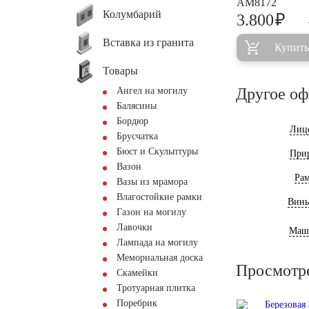
AM8172
Колумбарий
₽
3.800
Вставка из гранита
Купить
Товары
Другое о
Ангел на могилу
Балясины
Бордюр
Лиц
Брусчатка
Бюст и Скульптуры
При
Вазон
Ра
Вазы из мрамора
Влагостойкие рамки
Винь
Газон на могилу
Лавочки
Маш
Лампада на могилу
Мемориальная доска
Просмотр
Скамейки
Тротуарная плитка
Поребрик