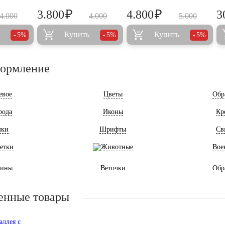
₽
₽
3.800
4.800
3
4.000
4.000
5.000
Купить
Купить
5%
5%
5%
формление
евое
Цветы
Обр
рода
Иконы
Кр
мки
Шрифты
Св
етки
Животные
Вое
ины
Веточки
Обр
енные товары