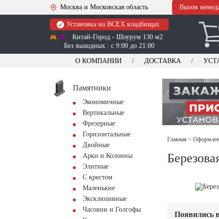
Москва и Московская область
Вызов менед
Установка на ВСЕХ кладбищах
Китай-Город - Шоурум 130 м2
Без выходных : с 9:00 до 21:00
О КОМПАНИИ
ДОСТАВКА
УСТ
Памятники
Экономичные
Вертикальные
Фрезерные
Горизонтальные
Главная
>
Оформлени
Двойные
Березова
Арки и Колонны
Элитные
С крестом
Маленькие
Эксклюзивные
Часовни и Голгофы
Появились в