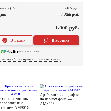
оплата (5%)
-105 руб.
док
-1.500 руб.
О
1.900 руб.
В 1 клик
В корзину
или наличные.
дешевле? Сообщите и получите скидку.
Арабская каллиграфия
ест на памятник
на чёрном фоне —
авославный с
AM8447
спятием AM9016