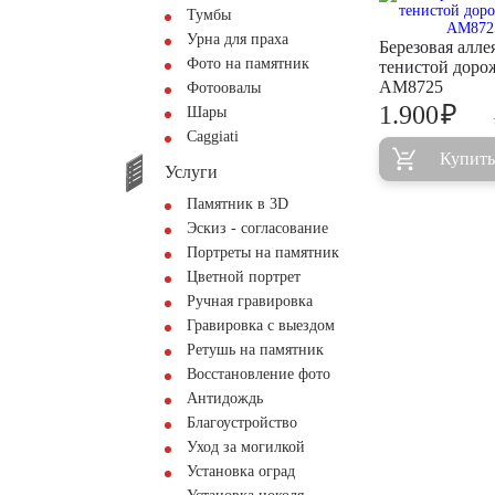
Тумбы
Урна для праха
Березовая аллея
Фото на памятник
тенистой дор
AM8725
Фотоовалы
₽
1.900
Шары
Сaggiati
Купить
Услуги
Памятник в 3D
Эскиз - согласование
Портреты на памятник
Цветной портрет
Ручная гравировка
Гравировка с выездом
Ретушь на памятник
Восстановление фото
Антидождь
Благоустройство
Уход за могилкой
Установка оград