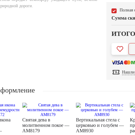
природной дороги.
Полная 
Сумма ски
ИТОГ
Нашли 
оформление
икона
Святая дева в
Вертикальная стела с
Кр
молитвенном покое —
церковью и голубем —
пр
—
AM8179
AM8930
ра