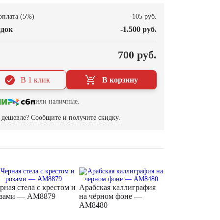
оплата (5%)
-105 руб.
док
-1.500 руб.
О
700 руб.
В 1 клик
В корзину
или наличные.
дешевле? Сообщите и получите скидку.
рная стела с крестом и
Арабская каллиграфия
озами — AM8879
на чёрном фоне —
AM8480