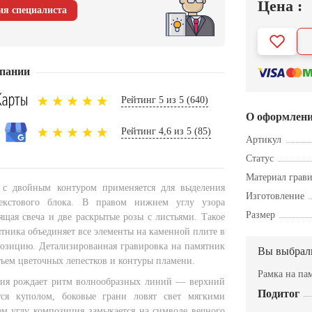
Цена :
ия специалиста
пании
Рейтинг 5 из 5 (640)
О оформлен
Рейтинг 4,6 из 5 (85)
Артикул
Статус
Материал грав
 с двойным контуром применяется для выделения
Изготовление
екстового блока. В правом нижнем углу узора
Размер
ящая свеча и две раскрытые розы с листьями. Такое
тника объединяет все элементы на каменной плите в
озицию. Детализированная гравировка на памятник
Вы выбрал
бъем цветочных лепестков и контуры пламени.
Рамка на па
ния рождает ритм волнообразных линий — верхний
Подитог
тся куполом, боковые грани ловят свет мягкими
м углу композиция замыкается на символе вечного