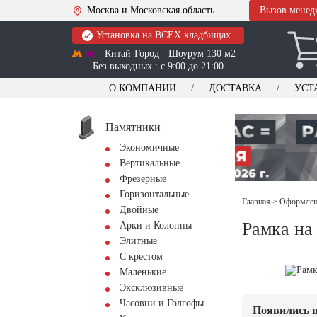
Москва и Московская область
Вызов менед
Установка на ВСЕХ кладбищах
Китай-Город - Шоурум 130 м2
Без выходных : с 9:00 до 21:00
О КОМПАНИИ
ДОСТАВКА
УСТ
Памятники
Экономичные
Вертикальные
Фрезерные
Горизонтальные
Главная
>
Оформлени
Двойные
Рамка на
Арки и Колонны
Элитные
С крестом
Маленькие
Эксклюзивные
Часовни и Голгофы
Появились в