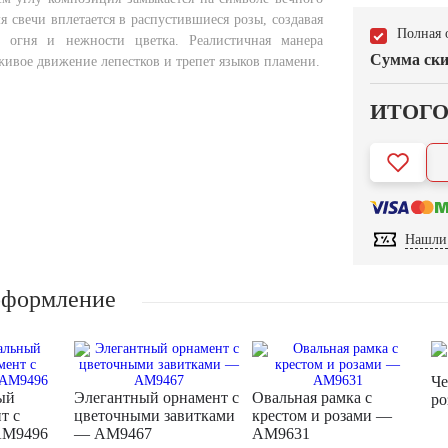
 свечи вплетается в распустившиеся розы, создавая
Полная 
о огня и нежности цветка. Реалистичная манера
Сумма ски
живое движение лепестков и трепет языков пламени.
ИТОГ
Нашли 
оформление
Че
ый
Элегантный орнамент с
Овальная рамка с
р
т с
цветочными завитками
крестом и розами —
AM9496
— AM9467
AM9631