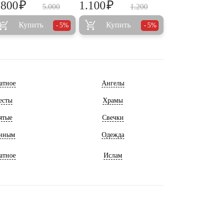
₽
₽
.800
1.100
5.000
1.200
Купить
Купить
5%
5%
атное
Ангелы
есты
Храмы
ятые
Свечки
нным
Одежда
атное
Ислам