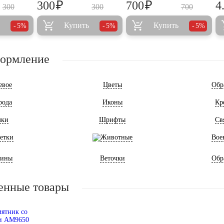
₽
₽
300
700
4
300
300
700
Купить
Купить
5%
5%
5%
формление
евое
Цветы
Обр
рода
Иконы
Кр
мки
Шрифты
Св
етки
Животные
Вое
ины
Веточки
Обр
енные товары