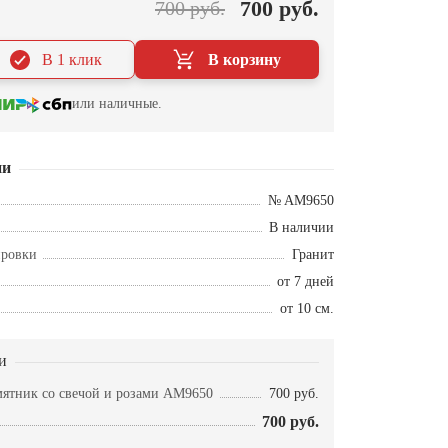
700 руб.
700 руб.
В 1 клик
В корзину
или наличные.
ии
№ AM9650
В наличии
ировки
Гранит
от 7 дней
от 10 см.
и
мятник со свечой и розами AM9650
700 руб.
700 руб.