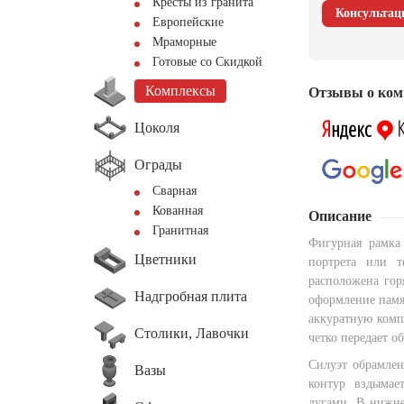
Кресты из гранита
Консультац
Европейские
Мраморные
Готовые со Скидкой
Комплексы
Отзывы о ком
Цоколя
Ограды
Сварная
Кованная
Описание
Гранитная
Фигурная рамка
Цветники
портрета или т
расположена гор
Надгробная плита
оформление памя
аккуратную комп
Столики, Лавочки
четко передает о
Силуэт обрамле
Вазы
контур вздымае
дугами. В нижне