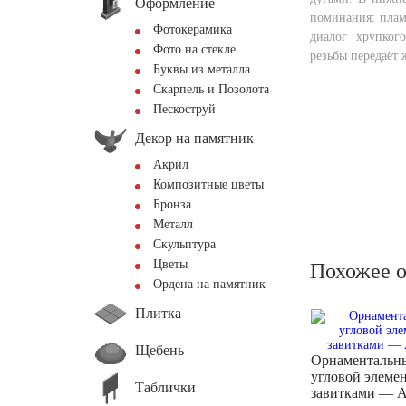
Оформление
поминания: пламя
Фотокерамика
диалог хрупког
Фото на стекле
резьбы передаёт 
Буквы из металла
Скарпель и Позолота
Пескоструй
Декор на памятник
Акрил
Композитные цветы
Бронза
Металл
Скульптура
Цветы
Похожее 
Ордена на памятник
Плитка
Щебень
Орнаментальн
угловой элемен
Таблички
завитками — 