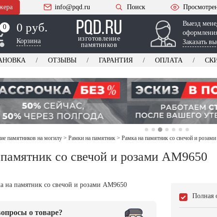
жера
info@pqd.ru
Поиск
Просмотре
Выезд мене
0 руб.
0
0
оформления
изготовление
Корзина
Заказать вы
памятников
АНОВКА
ОТЗЫВЫ
ГАРАНТИЯ
ОПЛАТА
СК
е памятников на могилу
>
Рамки на памятник
>
Рамка на памятник со свечой и розам
 памятник со свечой и розами AM9650
Полная 
опросы о товаре?