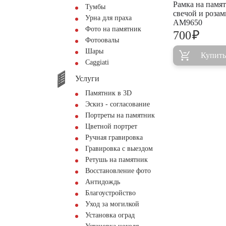
Рамка на памят
Тумбы
свечой и розам
Урна для праха
AM9650
Фото на памятник
₽
700
Фотоовалы
Шары
Купить
Сaggiati
Услуги
Памятник в 3D
Эскиз - согласование
Портреты на памятник
Цветной портрет
Ручная гравировка
Гравировка с выездом
Ретушь на памятник
Восстановление фото
Антидождь
Благоустройство
Уход за могилкой
Установка оград