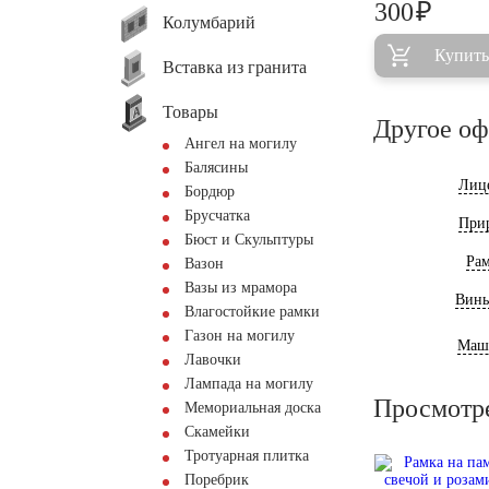
₽
300
Колумбарий
Купить
Вставка из гранита
Товары
Другое о
Ангел на могилу
Балясины
Лиц
Бордюр
Брусчатка
При
Бюст и Скульптуры
Ра
Вазон
Вазы из мрамора
Винь
Влагостойкие рамки
Газон на могилу
Маш
Лавочки
Лампада на могилу
Просмотр
Мемориальная доска
Скамейки
Тротуарная плитка
Поребрик