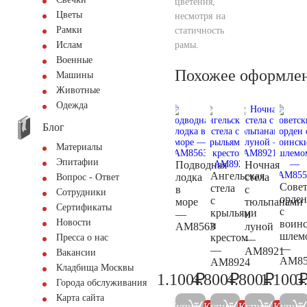
цветения,
Цветы
несмотря на
Рамки
статичность
рамы.
Ислам
Военные
Похожее оформле
Машины
Животные
Одежда
Блог
Материалы
Эпитафии
Подводная
Ночная
Ангельская
лодка
стела
Вопрос - Ответ
Сове
стела
в
с
Сотрудники
орден
с
море
тюльпанами
Сертификаты
с
крыльями
—
и
Новости
воин
и
AM8563
луной
шлем
крестом
Пресса о нас
—
—
—
AM8921
Вакансии
AM85
AM8924
Кладбища Москвы
₽
₽
₽
1.100
4.800
4.800
1.100
3
1.200
5.000
5.000
Города обслуживания
Карта сайта
Купить
Купить
Купить
Купит