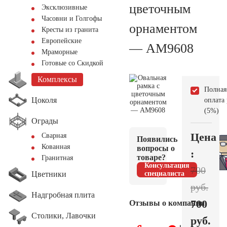
цветочным
Эксклюзивные
Часовни и Голгофы
орнаментом
Кресты из гранита
Европейские
— AM9608
Мраморные
Готовые со Скидкой
Комплексы
Полная
Цоколя
оплата
(5%)
Ограды
Цена
Сварная
Появились
Кованная
вопросы о
:
товаре?
Гранитная
Консультация
700
Цветники
специалиста
руб.
Надгробная плита
700
Отзывы о компании
Столики, Лавочки
руб.