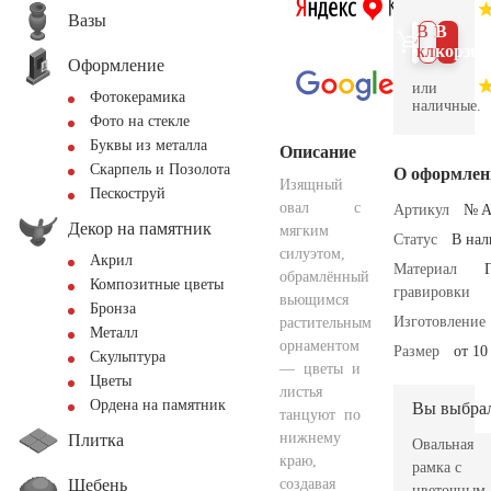
Вазы
В 1
В
клик
корзин
Оформление
или
Фотокерамика
наличные.
Фото на стекле
Буквы из металла
Описание
Скарпель и Позолота
О оформлен
Изящный
Пескоструй
овал с
Артикул
№ A
Декор на памятник
мягким
Статус
В на
силуэтом,
Акрил
Материал
обрамлённый
Композитные цветы
гравировки
вьющимся
Бронза
Изготовление
растительным
Металл
орнаментом
Размер
от 10
Скульптура
— цветы и
Цветы
листья
Ордена на памятник
Вы выбра
танцуют по
нижнему
Плитка
Овальная
краю,
рамка с
Щебень
создавая
цветочным