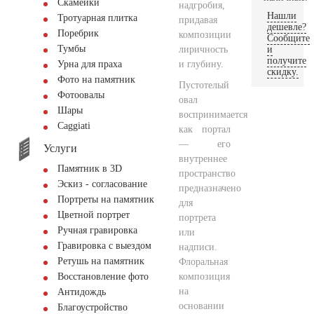
Скамейки
надгробия,
Нашли
Тротуарная плитка
придавая
дешевле?
Поребрик
композиции
Сообщите
Тумбы
лиричность
и
получите
и глубину.
Урна для праха
скидку.
Фото на памятник
Пустотелый
Фотоовалы
овал
Шары
воспринимается
Сaggiati
как портал
— его
Услуги
внутреннее
Памятник в 3D
пространство
Эскиз - согласование
предназначено
Портреты на памятник
для
Цветной портрет
портрета
Ручная гравировка
или
Гравировка с выездом
надписи.
Ретушь на памятник
Флоральная
композиция
Восстановление фото
на
Антидождь
основании
Благоустройство