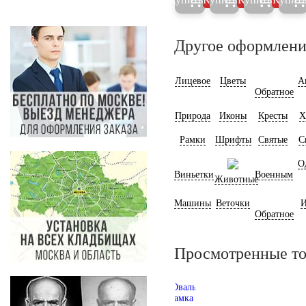
5%
5%
5%
Другое оформлени
Лицевое
Цветы
А
Обратное
Природа
Иконы
Кресты
Х
Рамки
Шрифты
Святые
С
О
Виньетки
Военным
Животные
Машины
Веточки
И
Обратное
Просмотренные т