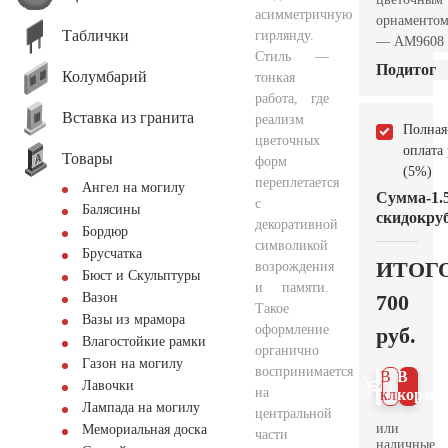
асимметричную
орнаменто
Таблички
гирлянду.
— AM9608
Стиль —
Подитог
Колумбарий
тонкая
работа, где
Вставка из гранита
реализм
Полная
цветочных
оплата
Товары
форм
(5%)
переплетается
Ангел на могилу
Сумма
-1.
с
Балясины
скидок
руб
декоративной
Бордюр
символикой
Брусчатка
ИТОГ
возрождения
Бюст и Скульптуры
и памяти.
700
Вазон
Такое
Вазы из мрамора
оформление
руб.
Влагостойкие рамки
органично
Газон на могилу
воспринимается
В 1
В
Лавочки
на
клик
корзин
Лампада на могилу
центральной
или
Мемориальная доска
части
наличные.