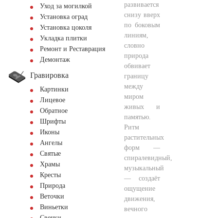
развивается
Уход за могилкой
снизу вверх
Установка оград
по боковым
Установка цоколя
линиям,
Укладка плитки
словно
Ремонт и Реставрация
природа
Демонтаж
обвивает
Гравировка
границу
между
Картинки
миром
Лицевое
живых и
Обратное
памятью.
Шрифты
Ритм
Иконы
растительных
Ангелы
форм —
Святые
спиралевидный,
Храмы
музыкальный
Кресты
— создаёт
Природа
ощущение
Веточки
движения,
Виньетки
вечного
Свечки