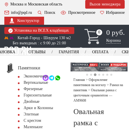
Москва и Московская область
Вызов менеджера
info@pqd.ru
Поиск
Просмотренное
Избранное
Конструктор
Установка на ВСЕХ кладбищах
0 руб.
0
0
Китай-Город - Шоурум 130 м2
Корзина
Без выходных : с 9:00 до 21:00
Выезд менеджера для
АНОВКА
ОТЗЫВЫ
ГАРАНТИЯ
ОПЛАТА
СК
оформления заказа
изготовление
Заказать выезд
памятников
+7 (495) 518-44-23
Памятники
Экономичные
Обратный звонок
Главная
>
Оформление
Вертикальные
памятников на могилу
>
Рамки на
Фрезерные
памятник
>
Овальная рамка с
Горизонтальные
цветочным орнаментом —
AM9608
Двойные
Арки и Колонны
Овальная
Элитные
С крестом
рамка с
Маленькие