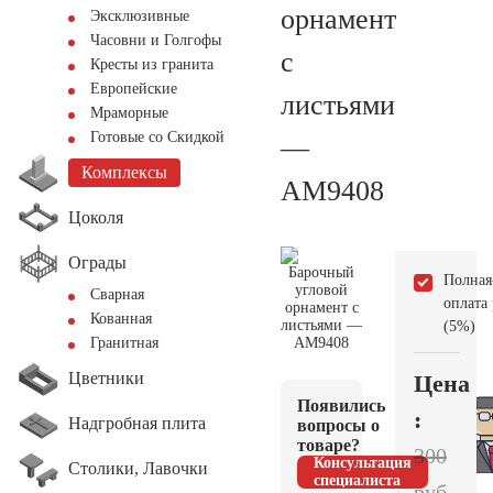
орнамент
Эксклюзивные
Часовни и Голгофы
с
Кресты из гранита
Европейские
листьями
Мраморные
Готовые со Скидкой
—
Комплексы
AM9408
Цоколя
Ограды
Полная
Сварная
оплата
Кованная
(5%)
Гранитная
Цветники
Цена
Появились
:
Надгробная плита
вопросы о
товаре?
300
Консультация
Столики, Лавочки
специалиста
руб.