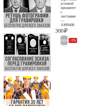
угловой
орнамент
с
листьями
—
AM9408
₽
300
300
Купить
5%