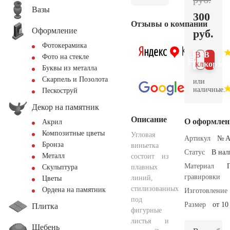
Вазы
300
Отзывы о компании
Оформление
руб.
Фотокерамика
В 1
В
Фото на стекле
клик
корзин
Буквы из металла
Скарпель и Позолота
или
наличные.
Пескоструй
Декор на памятник
Описание
О оформлен
Акрил
Композитные цветы
Угловая
Артикул
№ A
Бронза
виньетка
Статус
В на
Металл
состоит из
Материал
плавных
Скульптура
гравировки
линий,
Цветы
стилизованных
Ордена на памятник
Изготовление
под
Размер
от 10
Плитка
фигурные
листья и
Щебень