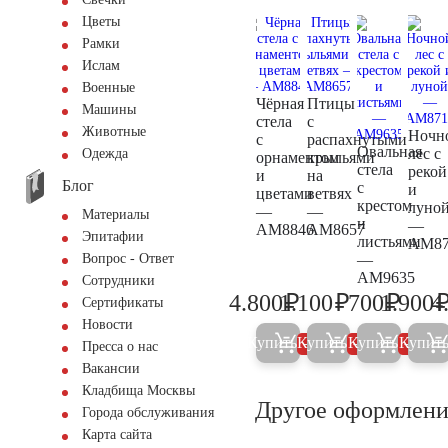
Цветы
Рамки
Ислам
Военные
Чёрная
Птицы
Машины
стела
с
Животные
Ночн
с
распахнутыми
Овальная
лес с
Одежда
орнаментом
крыльями
стела
рекой
и
на
Блог
с
и
цветами
ветвях
крестом
луно
—
—
Материалы
и
—
AM8846
AM8657
Эпитафии
листьями
AM87
—
Вопрос - Ответ
AM9635
Сотрудники
₽
₽
₽
4.800
1.100
700
1.900
4
Сертификаты
5.000
1.200
700
Новости
Купить
Купить
Купить
Купит
5%
5%
5%
Пресса о нас
Вакансии
Кладбища Москвы
Другое оформлени
Города обслуживания
Карта сайта