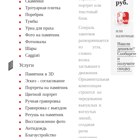
руб.
Скамейки
портрет или
Тротуарная плитка
текстовый
Поребрик
В 1
В
блок.
клик
корзин
Тумбы
Спираль
Урна для праха
или
завитков
Фото на памятник
наличные.
разворачивается
Фотоовалы
Нашли
из угла,
Шары
дешевле?
словно
Сообщите
Сaggiati
и
волна
получите
Услуги
застывшего
скидку.
движения.
Памятник в 3D
Орнаментальная
Эскиз - согласование
композиция
Портреты на памятник
строится на
Цветной портрет
чередовании
Ручная гравировка
выпуклых и
Гравировка с выездом
вогнутых
Ретушь на памятник
линий,
Восстановление фото
создавая
Антидождь
ритм
Благоустройство
светотени,