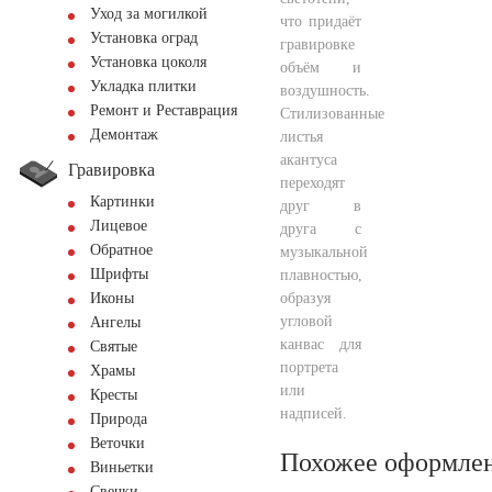
Уход за могилкой
что придаёт
Установка оград
гравировке
Установка цоколя
объём и
Укладка плитки
воздушность.
Ремонт и Реставрация
Стилизованные
Демонтаж
листья
акантуса
Гравировка
переходят
Картинки
друг в
Лицевое
друга с
Обратное
музыкальной
Шрифты
плавностью,
образуя
Иконы
угловой
Ангелы
канвас для
Святые
портрета
Храмы
или
Кресты
надписей.
Природа
Веточки
Похожее оформле
Виньетки
Свечки