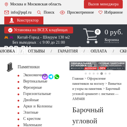
Москва и Московская область
Вызов менеджера
info@pqd.ru
Поиск
Просмотренное
Избранное
Конструктор
Установка на ВСЕХ кладбищах
0 руб.
0
0
Китай-Город - Шоурум 130 м2
Корзина
Без выходных : с 9:00 до 21:00
Выезд менеджера для
АНОВКА
ОТЗЫВЫ
ГАРАНТИЯ
ОПЛАТА
СК
оформления заказа
изготовление
Заказать выезд
памятников
+7 (495) 518-44-23
Памятники
Экономичные
Обратный звонок
Главная
>
Оформление
Вертикальные
памятников на могилу
>
Виньетки
Фрезерные
и узоры на памятник
>
Барочный
Горизонтальные
угловой орнамент с листьями —
AM9408
Двойные
Арки и Колонны
Барочный
Элитные
С крестом
угловой
Маленькие