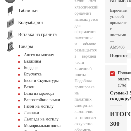
Вы выбра
ветви. Этот
классический
Таблички
Барочный
орнамент
угловой
используется
Колумбарий
орнамент
для
с
оформления
Вставка из гранита
листьями
памятника
—
и обычно
Товары
AM9408
размещается
Ангел на могилу
Подитог
в верхней
Балясины
части
Бордюр
каменной
Полная
Брусчатка
плиты.
оплата
Бюст и Скульптуры
Подобная
(5%)
гравировка
Вазон
Сумма
-1.
на
Вазы из мрамора
скидок
руб
памятник
Влагостойкие рамки
смотрится
Газон на могилу
лаконично
ИТОГ
Лавочки
и помогает
Лампада на могилу
300
аккуратно
Мемориальная доска
обрамить