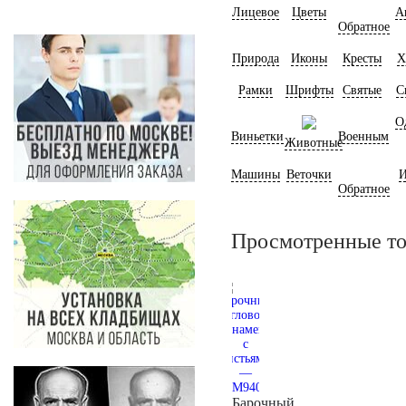
Лицевое
Цветы
А
Обратное
Природа
Иконы
Кресты
Х
Рамки
Шрифты
Святые
С
О
Виньетки
Военным
Животные
Машины
Веточки
И
Обратное
Просмотренные т
Барочный