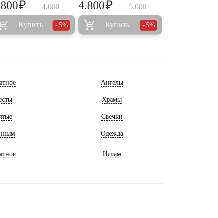
₽
₽
.800
4.800
4.000
5.000
Купить
Купить
5%
5%
атное
Ангелы
есты
Храмы
ятые
Свечки
нным
Одежда
атное
Ислам