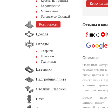
Кресты из гранита
Консультац
Европейские
Мраморные
Готовые со Скидкой
Комплексы
Отзывы о ком
Цоколя
Ограды
Сварная
Кованная
Описание
Гранитная
Овальный карту
Цветники
вечной памяти в 
ритм: цветы и л
Надгробная плита
самого камня. О
а линии перепле
Столики, Лавочки
плит и чёрного г
Вверху — переп
Вазы
шипов, внизу —
висящей в возд