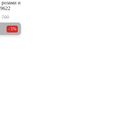
 розами и
9622
700
5%