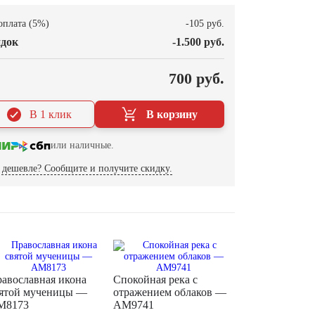
оплата (5%)
-105 руб.
док
-1.500 руб.
О
700 руб.
В 1 клик
В корзину
или наличные.
дешевле? Сообщите и получите скидку.
авославная икона
Спокойная река с
ятой мученицы —
отражением облаков —
M8173
AM9741