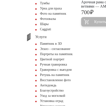
Арочная рама с
Тумбы
ветвями — AM
Урна для праха
₽
700
Фото на памятник
Фотоовалы
Купить
Шары
Сaggiati
Услуги
Памятник в 3D
Эскиз - согласование
Портреты на памятник
Цветной портрет
Ручная гравировка
Гравировка с выездом
Ретушь на памятник
Восстановление фото
Антидождь
Благоустройство
Уход за могилкой
Установка оград