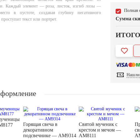
ти. Каждый элемент — роза, листок, изгиб лозы —
Полная 
место в пустоте, создавая глубину негативного
Сумма ски
е проступит текст или портрет.
ИТОГ
Нашли 
оформление
мученицы
Горящая свеча в
Святой мученик с
Пр
M8177
декоративном
крестом и мечом —
св
подсвечнике — AM9314
AM8111
A