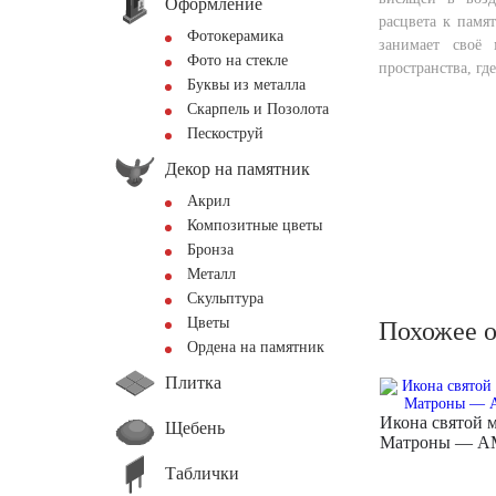
Оформление
расцвета к памя
Фотокерамика
занимает своё 
Фото на стекле
пространства, гд
Буквы из металла
Скарпель и Позолота
Пескоструй
Декор на памятник
Акрил
Композитные цветы
Бронза
Металл
Скульптура
Цветы
Похожее 
Ордена на памятник
Плитка
Икона святой 
Щебень
Матроны — A
Таблички