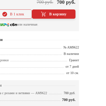
700 руб.
700 руб.
В 1 клик
В корзину
или наличные.
ии
№ AM9622
В наличии
ировки
Гранит
от 7 дней
от 10 см.
и
а с розами и ветвями — AM9622
700 руб.
700 руб.