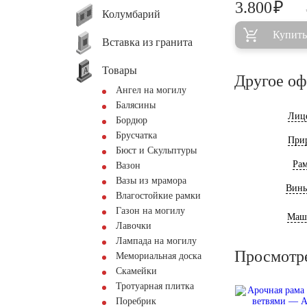
₽
3.800
Колумбарий
Купить
Вставка из гранита
Товары
Другое о
Ангел на могилу
Балясины
Лиц
Бордюр
Брусчатка
При
Бюст и Скульптуры
Ра
Вазон
Вазы из мрамора
Винь
Влагостойкие рамки
Газон на могилу
Маш
Лавочки
Лампада на могилу
Просмотр
Мемориальная доска
Скамейки
Тротуарная плитка
Поребрик