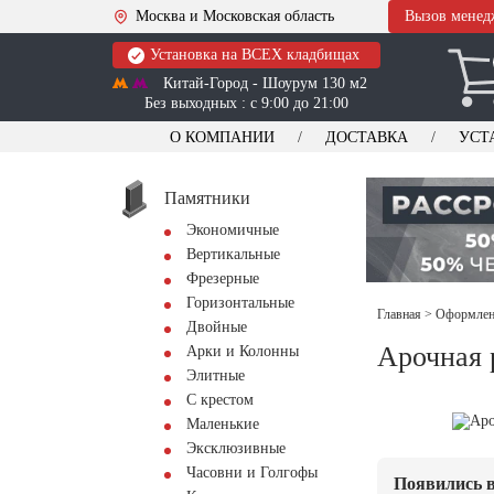
Москва и Московская область
Вызов менед
Установка на ВСЕХ кладбищах
Китай-Город - Шоурум 130 м2
Без выходных : с 9:00 до 21:00
О КОМПАНИИ
ДОСТАВКА
УСТ
Памятники
Экономичные
Вертикальные
Фрезерные
Горизонтальные
Главная
>
Оформлени
Двойные
Арочная 
Арки и Колонны
Элитные
С крестом
Маленькие
Эксклюзивные
Часовни и Голгофы
Появились в