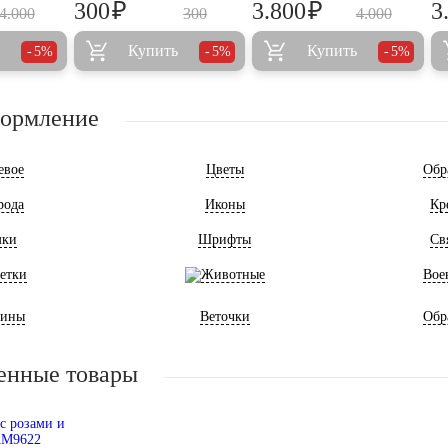
₽
₽
300
3.800
3
4.000
300
4.000
Купить
Купить
5%
5%
5%
формление
евое
Цветы
Обр
рода
Иконы
Кр
мки
Шрифты
Св
етки
Животные
Вое
ины
Веточки
Обр
енные товары