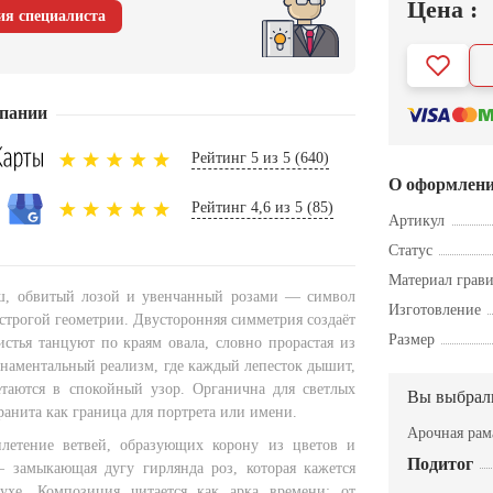
Цена :
ия специалиста
пании
Рейтинг 5 из 5 (640)
О оформлен
Рейтинг 4,6 из 5 (85)
Артикул
Статус
Материал грав
ш, обвитый лозой и увенчанный розами — символ
Изготовление
строгой геометрии. Двусторонняя симметрия создаёт
Размер
истья танцуют по краям овала, словно прорастая из
рнаментальный реализм, где каждый лепесток дышит,
таются в спокойный узор. Органична для светлых
Вы выбрал
ранита как граница для портрета или имени.
Арочная рам
летение ветвей, образующих корону из цветов и
Подитог
 замыкающая дугу гирлянда роз, которая кажется
ухе. Композиция читается как арка времени: от