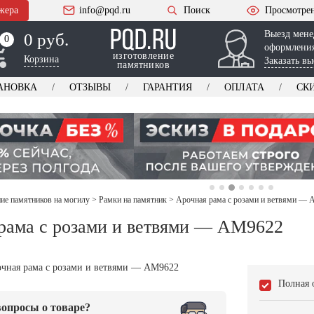
жера
info@pqd.ru
Поиск
Просмотре
Выезд мене
0 руб.
0
0
оформления
изготовление
Корзина
Заказать вы
памятников
АНОВКА
ОТЗЫВЫ
ГАРАНТИЯ
ОПЛАТА
СК
е памятников на могилу
>
Рамки на памятник
>
Арочная рама с розами и ветвями —
рама с розами и ветвями — AM9622
Полная 
опросы о товаре?