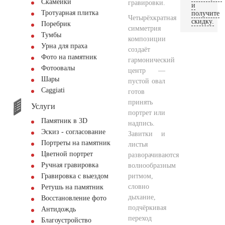
Скамейки
гравировки.
и
Тротуарная плитка
получите
Четырёхкратная
скидку.
Поребрик
симметрия
Тумбы
композиции
Урна для праха
создаёт
Фото на памятник
гармонический
Фотоовалы
центр —
Шары
пустой овал
Сaggiati
готов
принять
Услуги
портрет или
Памятник в 3D
надпись.
Эскиз - согласование
Завитки и
Портреты на памятник
листья
Цветной портрет
разворачиваются
Ручная гравировка
волнообразным
ритмом,
Гравировка с выездом
словно
Ретушь на памятник
дыхание,
Восстановление фото
подчёркивая
Антидождь
переход
Благоустройство