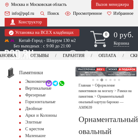
Москва и Московская область
Вызов менеджера
info@pqd.ru
Поиск
Просмотренное
Избранное
Конструктор
Установка на ВСЕХ кладбищах
0 руб.
0
0
Китай-Город - Шоурум 130 м2
Корзина
Без выходных : с 9:00 до 21:00
Выезд менеджера для
АНОВКА
ОТЗЫВЫ
ГАРАНТИЯ
ОПЛАТА
СК
оформления заказа
изготовление
Заказать выезд
памятников
+7 (495) 518-44-23
Памятники
Экономичные
Обратный звонок
Главная
>
Оформление
Вертикальные
памятников на могилу
>
Рамки на
Фрезерные
памятник
>
Орнаментальный
Горизонтальные
овальный картуш барокко —
AM9639
Двойные
Арки и Колонны
Орнаментальный
Элитные
С крестом
овальный
Маленькие