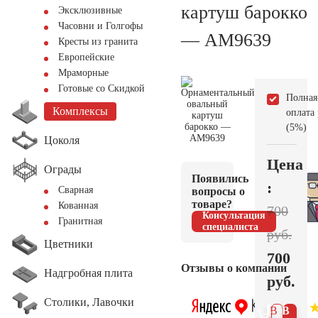
картуш барокко
Эксклюзивные
Часовни и Голгофы
— AM9639
Кресты из гранита
Европейские
Мраморные
Готовые со Скидкой
Полная
Комплексы
оплата
(5%)
Цоколя
Цена
Ограды
Появились
:
Сварная
вопросы о
товаре?
Кованная
700
Консультация
Гранитная
специалиста
руб.
Цветники
700
Отзывы о компании
Надгробная плита
руб.
Столики, Лавочки
В 1
В