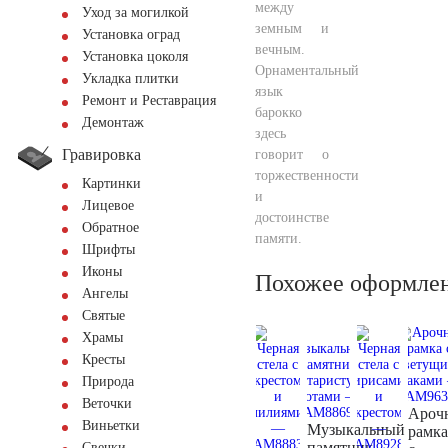
между
Уход за могилкой
земным и
Установка оград
вечным.
Установка цоколя
Орнаментальный
Укладка плитки
язык
Ремонт и Реставрация
барокко
Демонтаж
здесь
Гравировка
говорит о
торжественности
Картинки
и
Лицевое
достоинстве
Обратное
памяти.
Шрифты
Иконы
Похожее оформле
Ангелы
Святые
Храмы
Кресты
Природа
Веточки
Ароч
Виньетки
Музыкальный
рамка
памятник
Свечки