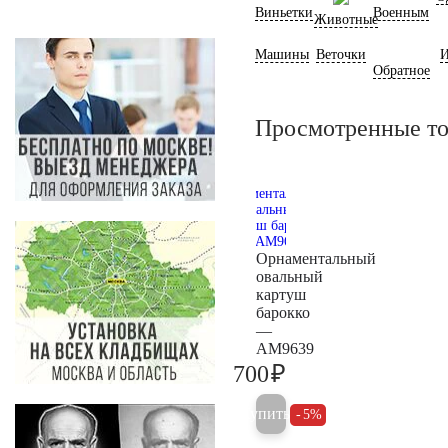
Виньетки
Военным
Животные
Машины
Веточки
И
Обратное
Просмотренные т
Орнаментальный
овальный
картуш
барокко
—
AM9639
₽
700
700
Купить
5%