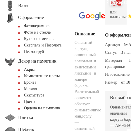
клик
корзин
Вазы
или
наличные.
Оформление
Фотокерамика
Фото на стекле
Описание
О оформлен
Буквы из металла
Овальный
Артикул
№ A
Скарпель и Позолота
картуш,
Пескоструй
Статус
В на
опоясанный
Материал
Декор на памятник
волютами и
гравировки
акантовыми
Акрил
листьями в
Изготовление
Композитные цветы
манере
Размер
от 10
Бронза
барокко.
Металл
Растительный
Скульптура
Вы выбра
орнамент
Цветы
образует
Орнамента
Ордена на памятник
симметричную
овальный
мандорлу
Плитка
картуш бар
—
— AM9639
священный
Щебень