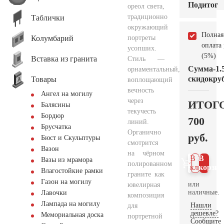
Подитог
ореол света,
традиционно
Таблички
окружающий
Полная
Колумбарий
портреты
оплата
усопших.
(5%)
Вставка из гранита
Стиль —
Сумма
-1.
орнаментальный,
скидок
руб
Товары
воплощающий
вечность
Ангел на могилу
через
ИТОГ
Балясины
текучесть
Бордюр
700
линий.
Брусчатка
Органично
руб.
Бюст и Скульптуры
смотрится
Вазон
на чёрном
В 1
В
Вазы из мрамора
полированном
клик
корзин
Влагостойкие рамки
граните как
Газон на могилу
или
ювелирная
наличные.
Лавочки
композиция
Лампада на могилу
Нашли
для
дешевле?
Мемориальная доска
портретной
Сообщите