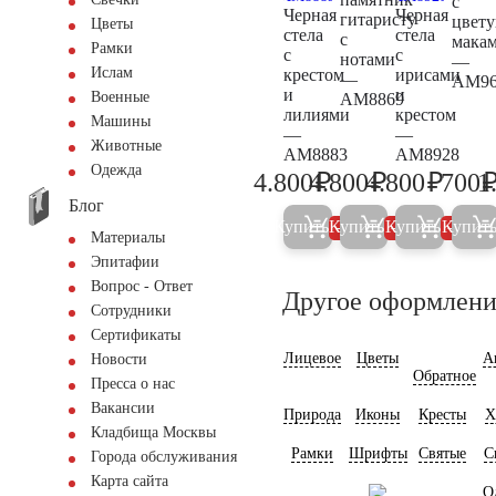
с
Черная
Черная
гитаристу
цвет
Цветы
стела
стела
с
мака
Рамки
с
с
нотами
—
Ислам
крестом
ирисами
—
AM96
и
и
Военные
AM8869
лилиями
крестом
Машины
—
—
Животные
AM8883
AM8928
Одежда
₽
₽
₽
4.800
4.800
4.800
700
1
5.000
5.000
5.000
Блог
Купить
Купить
Купить
Купит
5%
5%
5%
Материалы
Эпитафии
Вопрос - Ответ
Другое оформлени
Сотрудники
Сертификаты
Лицевое
Цветы
А
Новости
Обратное
Пресса о нас
Вакансии
Природа
Иконы
Кресты
Х
Кладбища Москвы
Рамки
Шрифты
Святые
С
Города обслуживания
Карта сайта
О