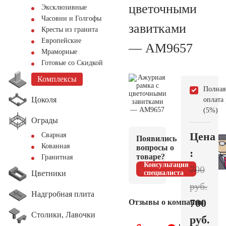
цветочными
Эксклюзивные
Часовни и Голгофы
завитками
Кресты из гранита
Европейские
— AM9657
Мраморные
Готовые со Скидкой
Комплексы
Полная
Цоколя
оплата
(5%)
Ограды
Цена
Сварная
Появились
Кованная
вопросы о
:
товаре?
Гранитная
Консультация
700
Цветники
специалиста
руб.
Надгробная плита
700
Отзывы о компании
Столики, Лавочки
руб.