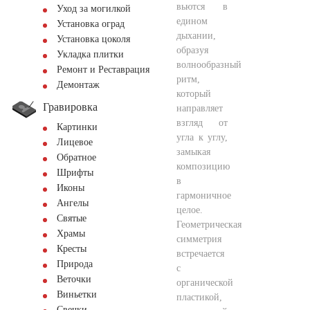
вьются в
Уход за могилкой
едином
Установка оград
дыхании,
Установка цоколя
образуя
Укладка плитки
волнообразный
Ремонт и Реставрация
ритм,
Демонтаж
который
Гравировка
направляет
взгляд от
Картинки
угла к углу,
Лицевое
замыкая
Обратное
композицию
Шрифты
в
Иконы
гармоничное
Ангелы
целое.
Святые
Геометрическая
Храмы
симметрия
Кресты
встречается
Природа
с
Веточки
органической
Виньетки
пластикой,
Свечки