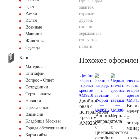
где каждый
Цветы
завиток
Рамки
отражает
другой,
Ислам
словно
Военные
зеркальный
Машины
отпечаток
Животные
памяти.
Одежда
Блог
Похожее оформле
Материалы
Эпитафии
Вопрос - Ответ
Сотрудники
Сертификаты
Двойной
Новости
Велич
овал с
Пресса о нас
мечет
центральным
Вакансии
Военные
Черная
с
крестом
награды
стела
Кладбища Москвы
четы
AM9230
с
с
мина
Города обслуживания
цветами
крестом
—
Карта сайта
скорби
и