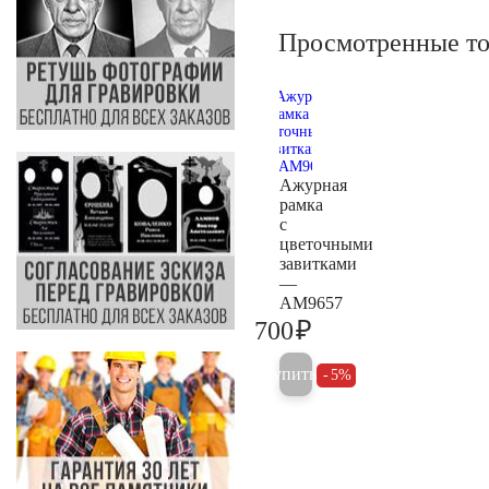
Просмотренные т
Ажурная
рамка
с
цветочными
завитками
—
AM9657
₽
700
700
Купить
5%