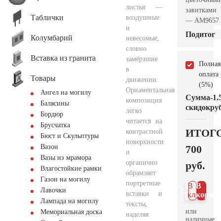
листья —
завитками
Таблички
воздушные
— AM9657
и
Подитог
Колумбарий
невесомые,
словно
Вставка из гранита
замёрзшие
Полная
в
оплата
Товары
движении.
(5%)
Орнаментальная
Ангел на могилу
Сумма
-1.
композиция
Балясины
скидок
руб
легко
Бордюр
читается на
Брусчатка
ИТОГ
контрастной
Бюст и Скульптуры
поверхности
700
Вазон
и
Вазы из мрамора
органично
руб.
Влагостойкие рамки
обрамляет
Газон на могилу
портретные
В 1
В
Лавочки
вставки и
клик
корзин
Лампада на могилу
тексты,
или
Мемориальная доска
наделяя
наличные.