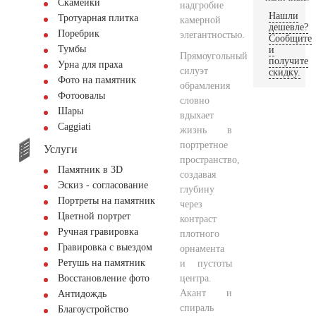
Скамейки
надгробие
Нашли
Тротуарная плитка
камерной
дешевле?
Поребрик
элегантностью.
Сообщите
Тумбы
и
Прямоугольный
получите
Урна для праха
силуэт
скидку.
Фото на памятник
обрамления
Фотоовалы
словно
Шары
вдыхает
Сaggiati
жизнь в
портретное
Услуги
пространство,
Памятник в 3D
создавая
Эскиз - согласование
глубину
Портреты на памятник
через
Цветной портрет
контраст
Ручная гравировка
плотного
Гравировка с выездом
орнамента
Ретушь на памятник
и пустоты
центра.
Восстановление фото
Акант и
Антидождь
спираль
Благоустройство