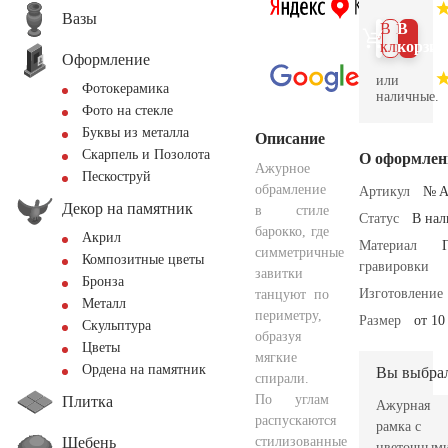
Вазы
В 1
В
клик
корзин
Оформление
или
Фотокерамика
наличные.
Фото на стекле
Буквы из металла
Описание
Скарпель и Позолота
О оформлен
Ажурное
Пескоструй
обрамление
Артикул
№ A
Декор на памятник
в стиле
Статус
В на
барокко, где
Акрил
Материал
симметричные
Композитные цветы
гравировки
завитки
Бронза
Изготовление
танцуют по
Металл
периметру,
Размер
от 10
Скульптура
образуя
Цветы
мягкие
Ордена на памятник
Вы выбра
спирали.
По углам
Плитка
Ажурная
распускаются
рамка с
Щебень
стилизованные
цветочным