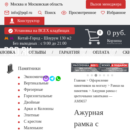
Москва и Московская область
Вызов менеджера
info@pqd.ru
Поиск
Просмотренное
Избранное
Конструктор
Установка на ВСЕХ кладбищах
0 руб.
0
0
Китай-Город - Шоурум 130 м2
Корзина
Без выходных : с 9:00 до 21:00
Выезд менеджера для
АНОВКА
ОТЗЫВЫ
ГАРАНТИЯ
ОПЛАТА
СК
оформления заказа
изготовление
Заказать выезд
памятников
+7 (495) 518-44-23
Памятники
Экономичные
Обратный звонок
Главная
>
Оформление
Вертикальные
памятников на могилу
>
Рамки на
Фрезерные
памятник
>
Ажурная рамка с
Горизонтальные
цветочными завитками —
AM9657
Двойные
Арки и Колонны
Ажурная
Элитные
С крестом
рамка с
Маленькие