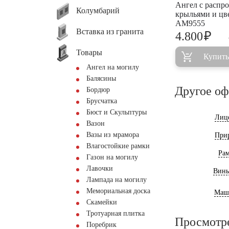
Ангел с распр
Колумбарий
крыльями и ц
AM9555
Вставка из гранита
₽
4.800
Товары
Купить
Ангел на могилу
Балясины
Другое о
Бордюр
Брусчатка
Бюст и Скульптуры
Лиц
Вазон
Вазы из мрамора
При
Влагостойкие рамки
Ра
Газон на могилу
Лавочки
Винь
Лампада на могилу
Мемориальная доска
Маш
Скамейки
Тротуарная плитка
Просмотр
Поребрик