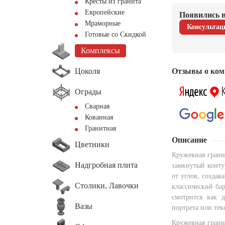
Кресты из гранита
Европейские
Появились в
Мраморные
Консультац
Готовые со Скидкой
Комплексы
Цоколя
Отзывы о ком
Ограды
Сварная
Кованная
Гранитная
Описание
Цветники
Кружевная грани
Надгробная плита
замкнутый конту
от углов, создав
Столики, Лавочки
классический ба
смотрится как д
Вазы
портрета или тек
Кружевная грани