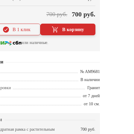
700 руб.
700 руб.
В 1 клик
В корзину
или наличные.
ии
№ AM9681
В наличии
ировки
Гранит
от 7 дней
от 10 см.
и
дратная рамка с растительным
700 руб.