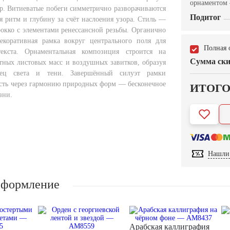
орнаментом
р. Витиеватые побеги симметрично разворачиваются
Подитог
ая ритм и глубину за счёт наслоения узора. Стиль —
рокко с элементами ренессансной резьбы. Органично
екоративная рамка вокруг центрального поля для
Полная 
екста. Орнаментальная композиция строится на
Сумма ски
тных листовых масс и воздушных завитков, образуя
нец света и тени. Завершённый силуэт рамки
сть через гармонию природных форм — бесконечное
ИТОГ
зни.
Нашли 
оформление
Арабская каллиграфия