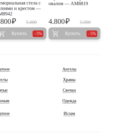
мориальная стела с
овалом — AM8819
лиями и крестом —
M8942
₽
₽
.800
4.800
5.000
5.000
Купить
Купить
5%
5%
атное
Ангелы
есты
Храмы
ятые
Свечки
нным
Одежда
атное
Ислам