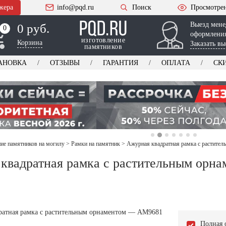
жера
info@pqd.ru
Поиск
Просмотре
Выезд мене
0 руб.
0
0
оформления
изготовление
Корзина
Заказать вы
памятников
АНОВКА
ОТЗЫВЫ
ГАРАНТИЯ
ОПЛАТА
СК
е памятников на могилу
>
Рамки на памятник
>
Ажурная квадратная рамка с растит
квадратная рамка с растительным орн
Полная 