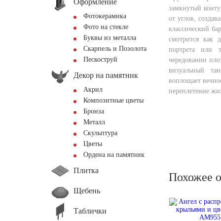
Оформление
замкнутый конту
Фотокерамика
от углов, создав
Фото на стекле
классический ба
Буквы из металла
смотрится как д
Скарпель и Позолота
портрета или т
Пескоструй
чередовании пло
визуальный та
Декор на памятник
воплощает вечно
Акрил
переплетение жи
Композитные цветы
Бронза
Металл
Скульптура
Цветы
Ордена на памятник
Плитка
Похожее 
Щебень
Таблички