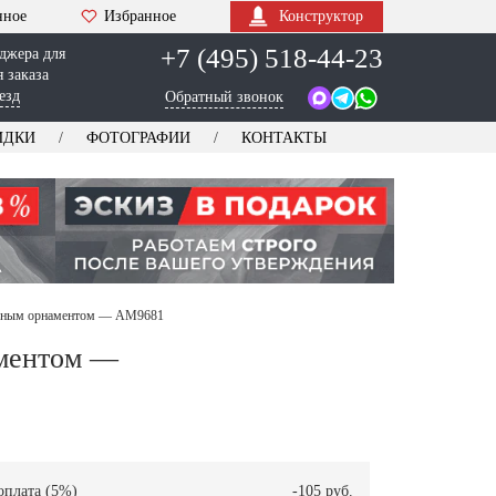
нное
Избранное
Конструктор
+7 (495) 518-44-23
джера для
 заказа
езд
Обратный звонок
ИДКИ
ФОТОГРАФИИ
КОНТАКТЫ
ельным орнаментом — AM9681
аментом —
оплата (5%)
-105 руб.