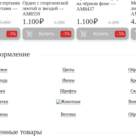
остертыми
Орден с георгиевской
Ме
на чёрном фоне —
ветами —
лентой и звездой —
ли
AM8437
AM8559
A
₽
₽
1.100
1.100
4
5.000
1.200
1.200
Купить
Купить
5%
5%
5%
формление
евое
Цветы
Обр
рода
Иконы
Кр
мки
Шрифты
Св
етки
Животные
Вое
ины
Веточки
Обр
енные товары