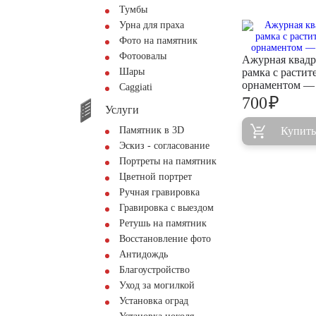
Тумбы
Урна для праха
Фото на памятник
Фотоовалы
Ажурная квадр
Шары
рамка с расти
орнаментом —
Сaggiati
₽
700
Услуги
Памятник в 3D
Купить
Эскиз - согласование
Портреты на памятник
Цветной портрет
Ручная гравировка
Гравировка с выездом
Ретушь на памятник
Восстановление фото
Антидождь
Благоустройство
Уход за могилкой
Установка оград