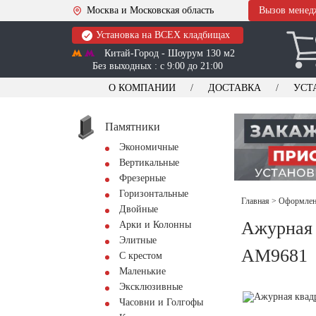
Москва и Московская область
Вызов менед
Установка на ВСЕХ кладбищах
Китай-Город - Шоурум 130 м2
Без выходных : с 9:00 до 21:00
О КОМПАНИИ
ДОСТАВКА
УСТ
Памятники
Экономичные
Вертикальные
Фрезерные
Горизонтальные
Главная
>
Оформлени
Двойные
Ажурная 
Арки и Колонны
Элитные
AM9681
С крестом
Маленькие
Эксклюзивные
Часовни и Голгофы