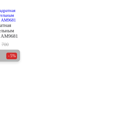
атная
тельным
 AM9681
700
5%