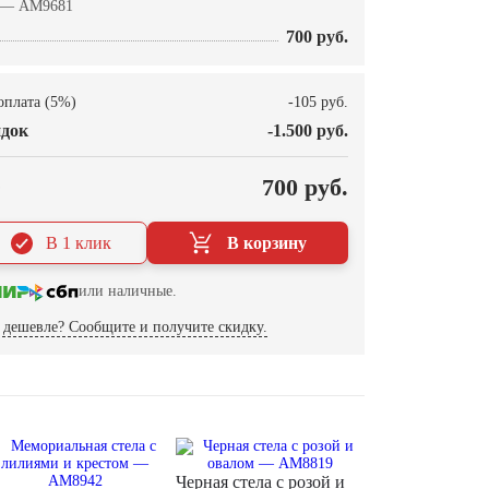
 — AM9681
700 руб.
оплата (5%)
-105 руб.
док
-1.500 руб.
О
700 руб.
В 1 клик
В корзину
или наличные.
дешевле? Сообщите и получите скидку.
Черная стела с розой и