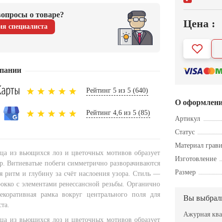
опросы о товаре?
Цена :
ия специалиста
пании
Рейтинг 5 из 5 (640)
О оформлен
Рейтинг 4,6 из 5 (85)
Артикул
Статус
Материал грав
ца из вьющихся лоз и цветочных мотивов образует
Изготовление
р. Витиеватые побеги симметрично разворачиваются
Размер
ая ритм и глубину за счёт наслоения узора. Стиль —
рокко с элементами ренессансной резьбы. Органично
екоративная рамка вокруг центрального поля для
Вы выбрал
ста.
Ажурная ква
ца из вьющихся лоз и цветочных мотивов образует