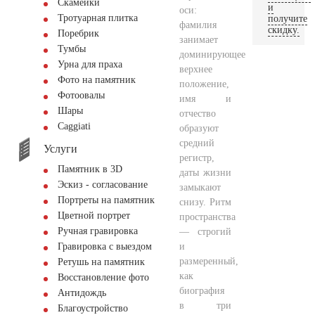
Скамейки
и
оси:
Тротуарная плитка
получите
фамилия
скидку.
Поребрик
занимает
Тумбы
доминирующее
Урна для праха
верхнее
Фото на памятник
положение,
Фотоовалы
имя и
Шары
отчество
Сaggiati
образуют
средний
Услуги
регистр,
Памятник в 3D
даты жизни
Эскиз - согласование
замыкают
Портреты на памятник
снизу. Ритм
Цветной портрет
пространства
Ручная гравировка
— строгий
и
Гравировка с выездом
размеренный,
Ретушь на памятник
как
Восстановление фото
биография
Антидождь
в три
Благоустройство