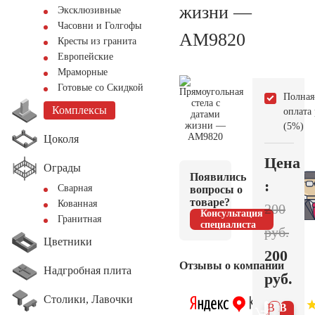
жизни —
Эксклюзивные
Часовни и Голгофы
AM9820
Кресты из гранита
Европейские
Мраморные
Готовые со Скидкой
Полная
Комплексы
оплата
(5%)
Цоколя
Цена
Ограды
Появились
:
Сварная
вопросы о
товаре?
Кованная
200
Консультация
Гранитная
специалиста
руб.
Цветники
200
Отзывы о компании
Надгробная плита
руб.
Столики, Лавочки
В 1
В