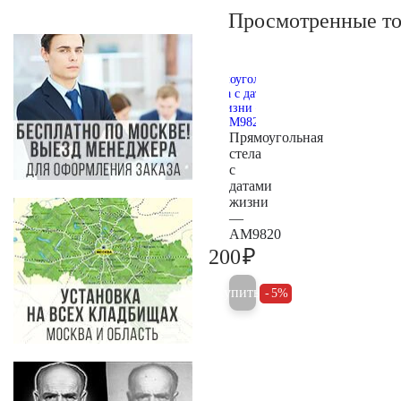
Просмотренные т
Прямоугольная
стела
с
датами
жизни
—
AM9820
₽
200
200
Купить
5%