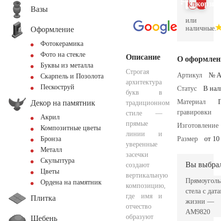
клик
корзин
Вазы
или
наличные.
Оформление
Фотокерамика
Фото на стекле
Описание
О оформлен
Буквы из металла
Строгая
Артикул
№ A
Скарпель и Позолота
архитектура
Пескоструй
Статус
В на
букв в
Материал
Декор на памятник
традиционном
гравировки
стиле —
Акрил
прямые
Изготовление
Композитные цветы
линии и
Размер
от 10
Бронза
уверенные
Металл
засечки
Скульптура
Вы выбра
создают
Цветы
вертикальную
Прямоуголь
Ордена на памятник
композицию,
стела с дат
где имя и
Плитка
жизни —
отчество
AM9820
образуют
Щебень