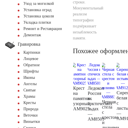
строки.
Уход за могилкой
Монументальный
Установка оград
реализм
Установка цоколя
типографии
Укладка плитки
подчёркивает
Ремонт и Реставрация
незыблемость
Демонтаж
памяти.
Гравировка
Похожее оформле
Картинки
Лицевое
Обратное
Шрифты
Иконы
Ангелы
Крест
Ледокол
Святые
Сире
на
Россия
Храмы
белая
памятник
в
Черная
с
Кресты
узорный
арктических
стела
листь
AM9025
льдах
Природа
с
—
—
Веточки
крестом
AM91
AM8501
Виньетки
и
лилиями
Свечки