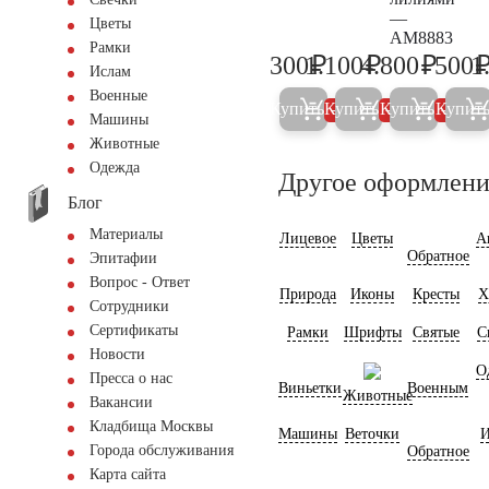
—
Цветы
AM8883
Рамки
₽
₽
₽
300
1.100
4.800
500
1
300
1.200
5.000
Ислам
Военные
Купить
Купить
Купить
Купит
5%
5%
5%
Машины
Животные
Одежда
Другое оформлени
Блог
Материалы
Лицевое
Цветы
А
Обратное
Эпитафии
Вопрос - Ответ
Природа
Иконы
Кресты
Х
Сотрудники
Сертификаты
Рамки
Шрифты
Святые
С
Новости
О
Пресса о нас
Виньетки
Военным
Животные
Вакансии
Кладбища Москвы
Машины
Веточки
И
Города обслуживания
Обратное
Карта сайта