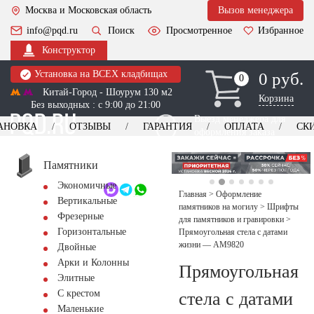
Москва и Московская область
Вызов менеджера
info@pqd.ru
Поиск
Просмотренное
Избранное
Конструктор
Установка на ВСЕХ кладбищах
0 руб.
0
0
Китай-Город - Шоурум 130 м2
Корзина
Без выходных : с 9:00 до 21:00
Выезд менеджера для
АНОВКА
ОТЗЫВЫ
ГАРАНТИЯ
ОПЛАТА
СК
оформления заказа
изготовление
Заказать выезд
памятников
+7 (495) 518-44-23
Памятники
Экономичные
Обратный звонок
Главная
>
Оформление
Вертикальные
памятников на могилу
>
Шрифты
Фрезерные
для памятников и гравировки
>
Горизонтальные
Прямоугольная стела с датами
жизни — AM9820
Двойные
Арки и Колонны
Прямоугольная
Элитные
С крестом
стела с датами
Маленькие