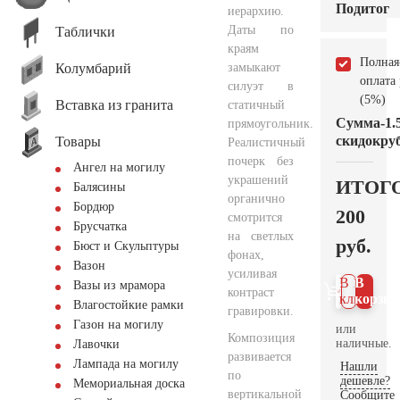
Подитог
иерархию.
Даты по
Таблички
краям
Полная
Колумбарий
замыкают
оплата
силуэт в
(5%)
Вставка из гранита
статичный
Сумма
-1.
прямоугольник.
скидок
руб
Товары
Реалистичный
почерк без
Ангел на могилу
украшений
ИТОГ
Балясины
органично
Бордюр
200
смотрится
Брусчатка
на светлых
руб.
Бюст и Скульптуры
фонах,
Вазон
усиливая
В 1
В
Вазы из мрамора
контраст
клик
корзин
Влагостойкие рамки
гравировки.
Газон на могилу
или
Композиция
наличные.
Лавочки
развивается
Лампада на могилу
Нашли
по
дешевле?
Мемориальная доска
вертикальной
Сообщите