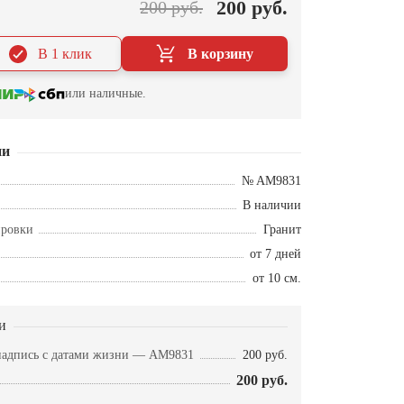
200 руб.
200 руб.
В 1 клик
В корзину
или наличные.
ии
№ AM9831
В наличии
ировки
Гранит
от 7 дней
от 10 см.
и
надпись с датами жизни — AM9831
200 руб.
200 руб.