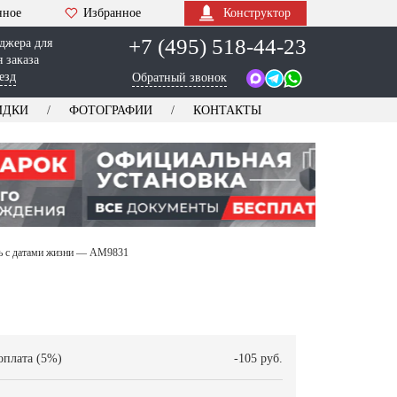
нное
Избранное
Конструктор
+7 (495) 518-44-23
джера для
 заказа
езд
Обратный звонок
ИДКИ
ФОТОГРАФИИ
КОНТАКТЫ
сь с датами жизни — AM9831
оплата (5%)
-105 руб.