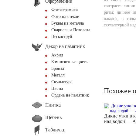
Оформление
контраста лини
Фотокерамика
ритм: личное им
Фото на стекле
памяти, а год
Буквы из металла
скульптурной на
Скарпель и Позолота
Пескоструй
Декор на памятник
Акрил
Композитные цветы
Бронза
Металл
Скульптура
Цветы
Похожее 
Ордена на памятник
Плитка
Дикие утки в 
Щебень
над водой — 
Таблички