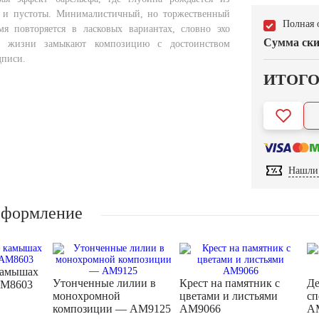
и и пустоты. Минималистичный, но торжественный
Полная 
я повторяется в ласковых вариантах, словно эхо
Сумма ски
ы жизни замыкают композицию с достоинством
дписи.
ИТОГ
Нашли 
оформление
камышах
Утонченные лилии в
Крест на памятник с
Де
AM8603
монохромной
цветами и листьями
сп
композиции — AM9125
AM9066
A