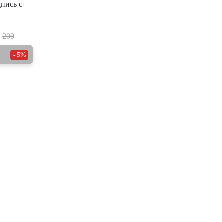
пись с
 —
200
5%