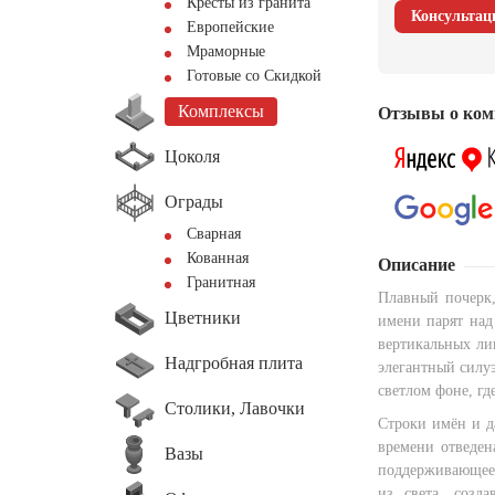
Кресты из гранита
Консультац
Европейские
Мраморные
Готовые со Скидкой
Комплексы
Отзывы о ком
Цоколя
Ограды
Сварная
Кованная
Описание
Гранитная
Плавный почерк,
Цветники
имени парят над
вертикальных ли
Надгробная плита
элегантный силуэ
светлом фоне, гд
Столики, Лавочки
Строки имён и д
времени отведен
Вазы
поддерживающее 
из света, созда