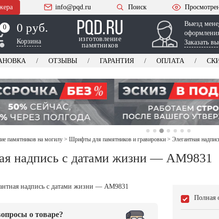
жера
info@pqd.ru
Поиск
Просмотре
Выезд мене
0 руб.
0
0
оформления
изготовление
Корзина
Заказать вы
памятников
АНОВКА
ОТЗЫВЫ
ГАРАНТИЯ
ОПЛАТА
СК
е памятников на могилу
>
Шрифты для памятников и гравировки
>
Элегантная надпи
ая надпись с датами жизни — AM9831
Полная 
опросы о товаре?