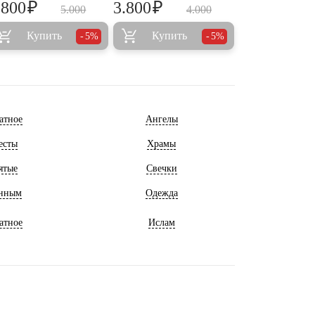
₽
₽
.800
3.800
5.000
4.000
Купить
Купить
5%
5%
атное
Ангелы
есты
Храмы
ятые
Свечки
нным
Одежда
атное
Ислам