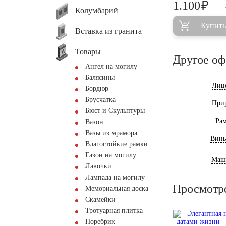
₽
1.100
Колумбарий
Купить
Вставка из гранита
Товары
Другое о
Ангел на могилу
Балясины
Лиц
Бордюр
Брусчатка
При
Бюст и Скульптуры
Ра
Вазон
Вазы из мрамора
Винь
Влагостойкие рамки
Газон на могилу
Маш
Лавочки
Лампада на могилу
Просмотр
Мемориальная доска
Скамейки
Тротуарная плитка
Поребрик