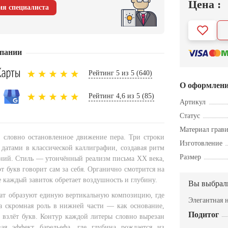
Цена :
ия специалиста
пании
Рейтинг 5 из 5 (640)
О оформлен
Рейтинг 4,6 из 5 (85)
Артикул
Статус
Материал грав
 словно остановленное движение пера. Три строки
Изготовление
 датами в классической каллиграфии, создавая ритм
Размер
ний. Стиль — утончённый реализм письма XX века,
т букв говорит сам за себя. Органично смотрится на
е каждый завиток обретает воздушность и глубину.
Вы выбрал
ат образуют единую вертикальную композицию, где
Элегантная 
а скромная роль в нижней части — как основание,
Подитог
взлёт букв. Контур каждой литеры словно вырезан
вая эффект барельефа, где глубина рождается из