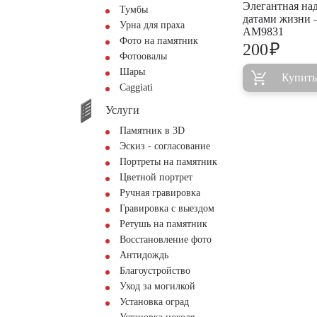
Элегантная над
Тумбы
датами жизни
Урна для праха
AM9831
Фото на памятник
₽
200
Фотоовалы
Шары
Купить
Сaggiati
Услуги
Памятник в 3D
Эскиз - согласование
Портреты на памятник
Цветной портрет
Ручная гравировка
Гравировка с выездом
Ретушь на памятник
Восстановление фото
Антидождь
Благоустройство
Уход за могилкой
Установка оград