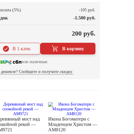
оплата (5%)
-105 руб.
док
-1.500 руб.
О
200 руб.
В 1 клик
В корзину
или наличные.
дешевле? Сообщите и получите скидку.
ревянный мост над
Икона Богоматери с
окойной рекой —
Младенцем Христом —
M9721
AM8120