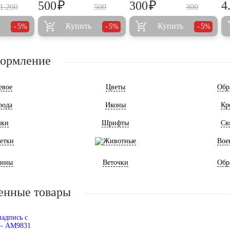
₽
₽
500
300
4
1.200
500
300
Купить
Купить
5%
5%
5%
формление
евое
Цветы
Обр
рода
Иконы
Кр
мки
Шрифты
Св
етки
Животные
Вое
ины
Веточки
Обр
енные товары