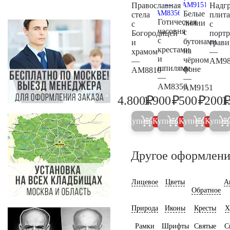
Православная
Надг
Белые
стела
плита
Готическая
лилии
с
с
часовня
с
Богородицей
портр
с
бутонами
и
грави
крестами
на
храмом
—
и
чёрном
—
AM98
шпилями
фоне
AM8810
—
—
AM8356
AM9151
₽
₽
₽
4.800
1.900
500
200
1
5.000
2.000
500
Купить
Купить
Купить
Купит
5%
5%
5%
Другое оформлени
Лицевое
Цветы
А
Обратное
Природа
Иконы
Кресты
Х
Рамки
Шрифты
Святые
С