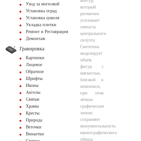
контур,
Уход за могилкой
который
Установка оград
ритмично
Установка цоколя
усиливает
Укладка плитки
святость
Ремонт и Реставрация
центрального
Демонтаж
силуэта.
Светотень
Гравировка
моделирует
Картинки
объём
Лицевое
фигур с
Обратное
мягкостью,
Шрифты
близкой к
Иконы
живописи,
Ангелы
при этом
Святые
чёткие
графические
Храмы
линии
Кресты
сохраняют
Природа
монументальность
Веточки
иконографического
Виньетки
образа.
Свечки