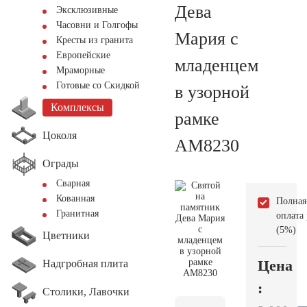
Дева
Эксклюзивные
Часовни и Голгофы
Мария с
Кресты из гранита
Европейские
младенцем
Мраморные
Готовые со Скидкой
в узорной
Комплексы
рамке
Цоколя
AM8230
Ограды
Сварная
Кованная
Полная
Гранитная
оплата
(5%)
Цветники
Цена
Надгробная плита
:
Столики, Лавочки