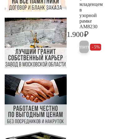
младенцем
в
узорной
рамке
AM8230
₽
1.900
2.000
Купить
5%