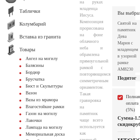
на руках
младенца
Таблички
Вы выбра
Иисуса.
Композиция
Святой на
Колумбарий
прорисована
памятник
на фоне
Вставка из гранита
Дева
облачного
Мария с
неба и
Товары
младенцем
обрамлена
в узорной
Ангел на могилу
прямоугольной
рамке
Балясины
рамкой с
AM8230
Бордюр
повторяющимся
Подитог
Брусчатка
симметричным
Бюст и Скульптуры
орнаментом.
Вазон
Такая
Полная
Вазы из мрамора
гравировка
оплата
Влагостойкие рамки
на
(5%)
памятник
Газон на могилу
Сумма
-1.
чаще всего
Лавочки
скидок
руб
используется
Лампада на могилу
как
Мемориальная доска
крупный