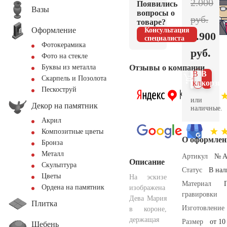
2.000
Появились
Вазы
вопросы о
руб.
товаре?
Оформление
Консультация
1.900
специалиста
Фотокерамика
руб.
Фото на стекле
Отзывы о компании
Буквы из металла
В 1
В
Скарпель и Позолота
клик
корзин
Пескоструй
или
Декор на памятник
наличные.
Акрил
Композитные цветы
О оформлен
Бронза
Металл
Артикул
№ A
Описание
Скульптура
Статус
В на
Цветы
На эскизе
Материал
Ордена на памятник
изображена
гравировки
Дева Мария
Плитка
Изготовление
в короне,
держащая
Размер
от 10
Щебень