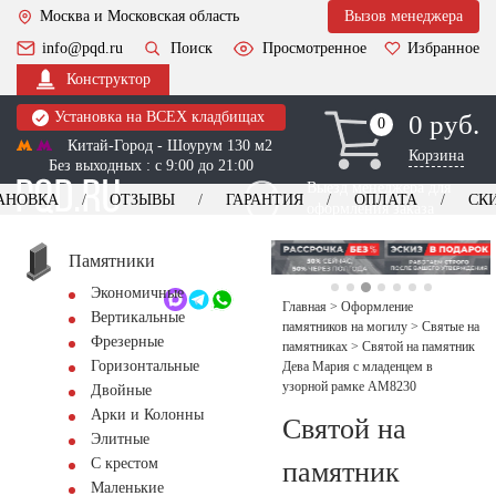
Москва и Московская область
Вызов менеджера
info@pqd.ru
Поиск
Просмотренное
Избранное
Конструктор
Установка на ВСЕХ кладбищах
0 руб.
0
0
Китай-Город - Шоурум 130 м2
Корзина
Без выходных : с 9:00 до 21:00
Выезд менеджера для
АНОВКА
ОТЗЫВЫ
ГАРАНТИЯ
ОПЛАТА
СК
оформления заказа
изготовление
Заказать выезд
памятников
+7 (495) 518-44-23
Памятники
Экономичные
Обратный звонок
Главная
>
Оформление
Вертикальные
памятников на могилу
>
Святые на
Фрезерные
памятниках
>
Святой на памятник
Горизонтальные
Дева Мария с младенцем в
узорной рамке AM8230
Двойные
Арки и Колонны
Святой на
Элитные
С крестом
памятник
Маленькие