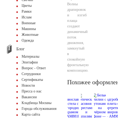
Волны
Цветы
драпировок
Рамки
и изгиб
Ислам
плаща
Военные
создают
Машины
динамичный
Животные
поток
Одежда
движения,
замкнутый
Блог
в
Материалы
спокойную
Эпитафии
фронтальную
Вопрос - Ответ
композицию.
Сотрудники
Сертификаты
Похожее оформле
Новости
Пресса о нас
Вакансии
Кладбища Москвы
Города обслуживания
Карта сайта