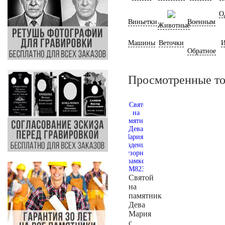
О
Виньетки
Военным
Животные
Машины
Веточки
И
Обратное
Просмотренные т
Святой
на
памятник
Дева
Мария
с