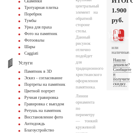
ИТОГ
Скамейки
центральный
Тротуарная плитка
1.900
элемент на
Поребрик
обратной
руб.
Тумбы
стороне
Урна для праха
стелы.
В 1
В
Фото на памятник
Данный
клик
корзин
Фотоовалы
рисунок
Шары
или
отлично
наличные.
Сaggiati
подойдет
Нашли
для
Услуги
дешевле?
традиционного
Сообщите
Памятник в 3D
и
христианского
Эскиз - согласование
получите
оформления
скидку.
Портреты на памятник
памятника.
Цветной портрет
Линии
Ручная гравировка
орнамента
Гравировка с выездом
по
Ретушь на памятник
периметру
Восстановление фото
— тонкий
Антидождь
кружевной
Благоустройство