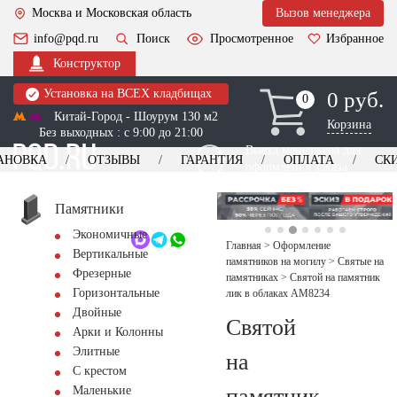
Москва и Московская область
Вызов менеджера
info@pqd.ru
Поиск
Просмотренное
Избранное
Конструктор
Установка на ВСЕХ кладбищах
0 руб.
0
0
Китай-Город - Шоурум 130 м2
Корзина
Без выходных : с 9:00 до 21:00
Выезд менеджера для
АНОВКА
ОТЗЫВЫ
ГАРАНТИЯ
ОПЛАТА
СК
оформления заказа
изготовление
Заказать выезд
памятников
+7 (495) 518-44-23
Памятники
Экономичные
Обратный звонок
Главная
>
Оформление
Вертикальные
памятников на могилу
>
Святые на
Фрезерные
памятниках
>
Святой на памятник
Горизонтальные
лик в облаках AM8234
Двойные
Святой
Арки и Колонны
Элитные
на
С крестом
памятник
Маленькие