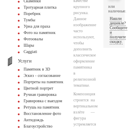
качестве
Скамейки
или
крупного
Тротуарная плитка
наличные.
рисунка.
Поребрик
Нашли
Данное
Тумбы
дешевле?
изображение
Урна для праха
Сообщите
часто
и
Фото на памятник
используют,
получите
Фотоовалы
скидку.
чтобы
Шары
дополнить
Сaggiati
классическое
Услуги
оформление
памятника
Памятник в 3D
в
Эскиз - согласование
религиозной
Портреты на памятник
тематике.
Цветной портрет
Композиция
Ручная гравировка
строится на
Гравировка с выездом
вертикальном
Ретушь на памятник
взлёте —
Восстановление фото
фигура
Антидождь
устремляется
Благоустройство