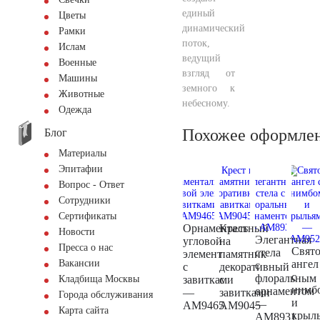
единый
Цветы
динамический
Рамки
поток,
Ислам
ведущий
Военные
взгляд от
Машины
земного к
Животные
небесному.
Одежда
Похожее оформле
Блог
Материалы
Эпитафии
Вопрос - Ответ
Сотрудники
Сертификаты
Орнаментальный
Крест
Новости
Элегантная
угловой
на
Пресса о нас
Свят
стела
элемент
памятник
ангел
Вакансии
с
с
декоративный
с
флоральным
завитками
с
Кладбища Москвы
нимб
орнаментом
—
завитками
Города обслуживания
и
—
AM9465
AM9045
Карта сайта
крыл
AM8931