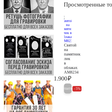
Просмотренные т
Святой
на
памятник
лик
в
облаках
AM8234
₽
1.900
2.000
Купить
5%