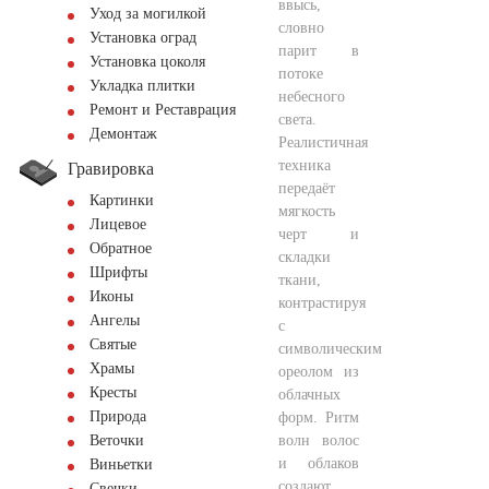
ввысь,
Уход за могилкой
словно
Установка оград
парит в
Установка цоколя
потоке
Укладка плитки
небесного
Ремонт и Реставрация
света.
Демонтаж
Реалистичная
техника
Гравировка
передаёт
Картинки
мягкость
Лицевое
черт и
Обратное
складки
Шрифты
ткани,
Иконы
контрастируя
Ангелы
с
Святые
символическим
Храмы
ореолом из
Кресты
облачных
Природа
форм. Ритм
волн волос
Веточки
и облаков
Виньетки
создают
Свечки