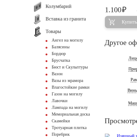
Колумбарий
₽
1.100
Вставка из гранита
Купить
Товары
Ангел на могилу
Другое о
Балясины
Бордюр
Лиц
Брусчатка
Бюст и Скульптуры
При
Вазон
Ра
Вазы из мрамора
Влагостойкие рамки
Винь
Газон на могилу
Лавочки
Маш
Лампада на могилу
Мемориальная доска
Просмотр
Скамейки
Тротуарная плитка
Поребрик