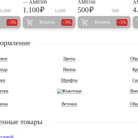
— AM8508
AM9166
A
₽
₽
1.100
500
4
1.200
1.200
500
Купить
Купить
5%
5%
5%
формление
евое
Цветы
Обр
рода
Иконы
Кр
мки
Шрифты
Св
етки
Животные
Вое
ины
Веточки
Обр
енные товары