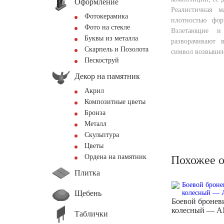
Оформление
Реалистичная м
Фотокерамика
плотностью фор
Фото на стекле
Взлетающие и
Буквы из металла
разворачивают 
Скарпель и Позолота
символ возвыше
Пескоструй
Декор на памятник
Акрил
Композитные цветы
Бронза
Металл
Скульптура
Цветы
Ордена на памятник
Похожее 
Плитка
Щебень
Боевой бронев
колесный — A
Таблички