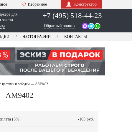
нное
Избранное
Конструктор
+7 (495) 518-44-23
джера для
 заказа
езд
Обратный звонок
ИДКИ
ФОТОГРАФИИ
КОНТАКТЫ
 с цветами и лебедем — AM9402
 — AM9402
оплата (5%)
-105 руб.