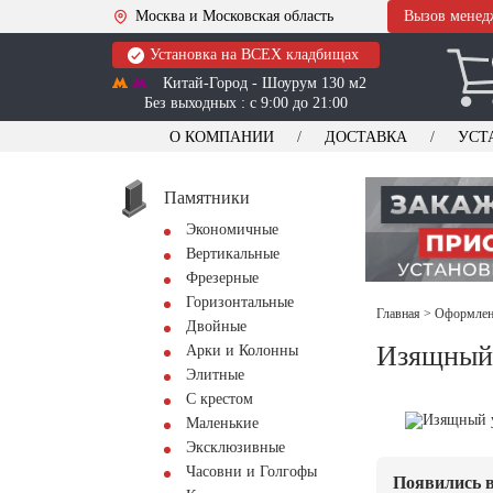
Москва и Московская область
Вызов менед
Установка на ВСЕХ кладбищах
Китай-Город - Шоурум 130 м2
Без выходных : с 9:00 до 21:00
О КОМПАНИИ
ДОСТАВКА
УСТ
Памятники
Экономичные
Вертикальные
Фрезерные
Горизонтальные
Главная
>
Оформлени
Двойные
Изящный 
Арки и Колонны
Элитные
С крестом
Маленькие
Эксклюзивные
Часовни и Голгофы
Появились в