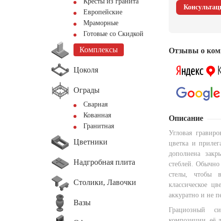
Кресты из гранита
Консультац
Европейские
Мраморные
Готовые со Скидкой
Комплексы
Отзывы о ком
Цоколя
Ограды
Сварная
Кованная
Описание
Гранитная
Угловая гравиро
Цветники
цветка и приле
дополнена зак
Надгробная плита
стеблей. Обычно
стелы, чтобы 
Столики, Лавочки
классическое цв
аккуратно и не п
Вазы
Грациозный си
композиции, её д