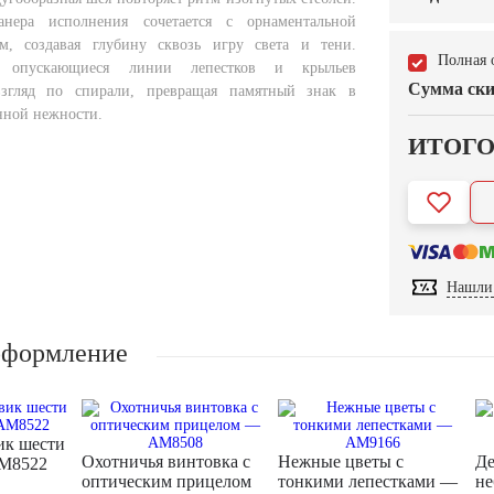
анера исполнения сочетается с орнаментальной
м, создавая глубину сквозь игру света и тени.
Полная 
 опускающиеся линии лепестков и крыльев
Сумма ски
взгляд по спирали, превращая памятный знак в
нной нежности.
ИТОГ
Нашли 
оформление
ик шести
Охотничья винтовка с
Нежные цветы с
Де
M8522
оптическим прицелом
тонкими лепестками —
не