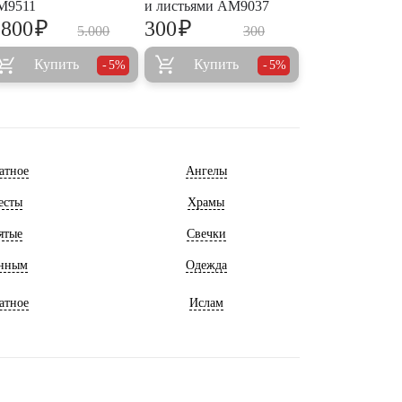
M9511
и листьями AM9037
₽
₽
.800
300
5.000
300
Купить
Купить
5%
5%
атное
Ангелы
есты
Храмы
ятые
Свечки
нным
Одежда
атное
Ислам