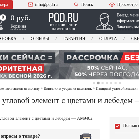
жера
info@pqd.ru
Поиск
Просмотре
Выезд мене
0 руб.
0
0
оформления
изготовление
Корзина
Заказать вы
памятников
АНОВКА
ОТЗЫВЫ
ГАРАНТИЯ
ОПЛАТА
СК
е памятников на могилу
>
Виньетки и узоры на памятник
>
Изящный угловой элемент
угловой элемент с цветами и лебедем
Полная 
опросы о товаре?