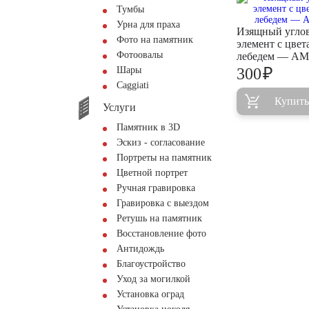
Тумбы
Урна для праха
Изящный угло
Фото на памятник
элемент с цвет
Фотоовалы
лебедем — AM
₽
Шары
300
Сaggiati
Купить
Услуги
Памятник в 3D
Эскиз - согласование
Портреты на памятник
Цветной портрет
Ручная гравировка
Гравировка с выездом
Ретушь на памятник
Восстановление фото
Антидождь
Благоустройство
Уход за могилкой
Установка оград