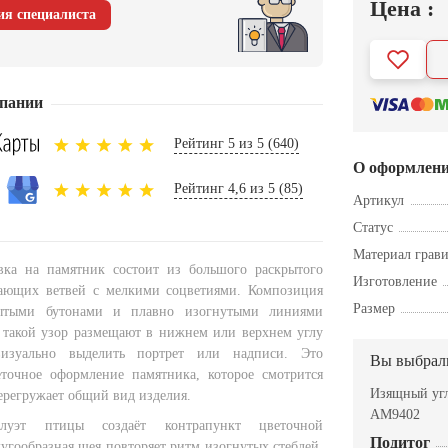
Цена :
ия специалиста
пании
Рейтинг 5 из 5 (640)
О оформлен
Рейтинг 4,6 из 5 (85)
Артикул
Статус
Материал грав
вка на памятник состоит из большого раскрытого
Изготовление
гающих ветвей с мелкими соцветиями. Композиция
Размер
рытыми бутонами и плавно изогнутыми линиями
 такой узор размещают в нижнем или верхнем углу
визуально выделить портрет или надписи. Это
Вы выбрал
еточное оформление памятника, которое смотрится
Изящный угл
ерегружает общий вид изделия.
AM9402
луэт птицы создаёт контрапункт цветочной
Подитог
угообразная шея повторяет ритм изогнутых стеблей.