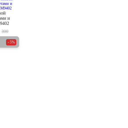
вой
ами и
9402
300
5%