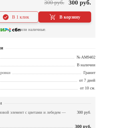
300 руб.
300 руб.
В 1 клик
В корзину
или наличные.
ии
№ AM9402
В наличии
ировки
Гранит
от 7 дней
от 10 см.
и
овой элемент с цветами и лебедем —
300 руб.
300 руб.