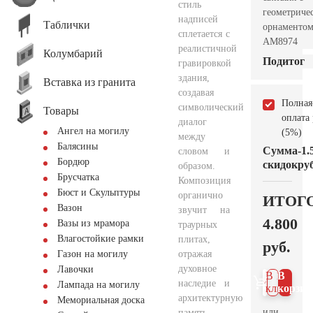
стиль
геометриче
надписей
Таблички
орнаменто
сплетается с
AM8974
реалистичной
Колумбарий
Подитог
гравировкой
здания,
Вставка из гранита
создавая
Полная
символический
Товары
оплата
диалог
Ангел на могилу
(5%)
между
Балясины
Сумма
-1.
словом и
Бордюр
скидок
руб
образом.
Брусчатка
Композиция
Бюст и Скульптуры
органично
ИТОГ
Вазон
звучит на
4.800
Вазы из мрамора
траурных
Влагостойкие рамки
плитах,
руб.
отражая
Газон на могилу
духовное
Лавочки
В 1
В
наследие и
Лампада на могилу
клик
корзин
архитектурную
Мемориальная доска
или
память.