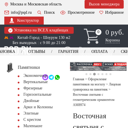
Москва и Московская область
Вызов менеджера
info@pqd.ru
Поиск
Просмотренное
Избранное
Конструктор
Установка на ВСЕХ кладбищах
0 руб.
0
0
Китай-Город - Шоурум 130 м2
Корзина
Без выходных : с 9:00 до 21:00
Выезд менеджера для
АНОВКА
ОТЗЫВЫ
ГАРАНТИЯ
ОПЛАТА
СК
оформления заказа
изготовление
Заказать выезд
памятников
+7 (495) 518-44-23
Памятники
Экономичные
Обратный звонок
Главная
>
Оформление
Вертикальные
памятников на могилу
>
Лицевая
Фрезерные
гравировка на памятник
>
Горизонтальные
Восточная святыня с
геометрическим орнаментом
Двойные
AM8974
Арки и Колонны
Элитные
Восточная
С крестом
святыня с
Маленькие