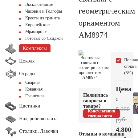
Эксклюзивные
геометрическим
Часовни и Голгофы
Кресты из гранита
орнаментом
Европейские
Мраморные
AM8974
Готовые со Скидкой
Комплексы
Полная
Цоколя
оплата
(5%)
Ограды
Сварная
Цена
Кованная
Появились
Гранитная
:
вопросы о
Цветники
товаре?
5.000
Консультация
специалиста
Надгробная плита
руб.
4.800
Столики, Лавочки
Отзывы о компании