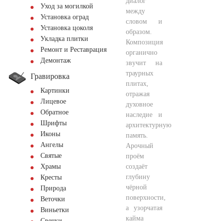
диалог
Уход за могилкой
между
Установка оград
словом и
Установка цоколя
образом.
Укладка плитки
Композиция
Ремонт и Реставрация
органично
Демонтаж
звучит на
траурных
Гравировка
плитах,
Картинки
отражая
Лицевое
духовное
Обратное
наследие и
Шрифты
архитектурную
Иконы
память.
Ангелы
Арочный
Святые
проём
создаёт
Храмы
глубину
Кресты
чёрной
Природа
поверхности,
Веточки
а узорчатая
Виньетки
кайма
Свечки