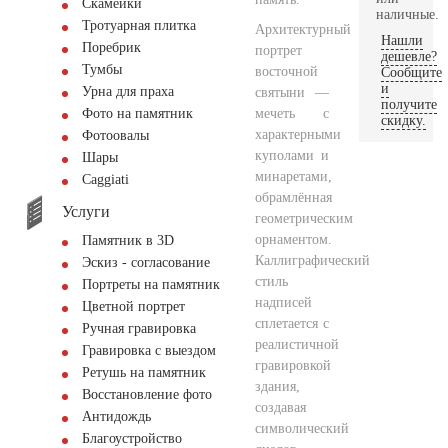
Скамейки
наличные.
Тротуарная плитка
Архитектурный
Нашли
Поребрик
портрет
дешевле?
Тумбы
восточной
Сообщите
и
Урна для праха
святыни —
получите
мечеть с
Фото на памятник
скидку.
характерными
Фотоовалы
куполами и
Шары
минаретами,
Сaggiati
обрамлённая
Услуги
геометрическим
орнаментом.
Памятник в 3D
Каллиграфический
Эскиз - согласование
стиль
Портреты на памятник
надписей
Цветной портрет
сплетается с
Ручная гравировка
реалистичной
Гравировка с выездом
гравировкой
Ретушь на памятник
здания,
Восстановление фото
создавая
Антидождь
символический
Благоустройство