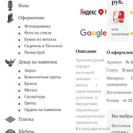
руб.
Вазы
В 1
В
Оформление
клик
корзин
Фотокерамика
или
Фото на стекле
наличные.
Буквы из металла
Скарпель и Позолота
Описание
О оформлен
Пескоструй
Архитектурный
Декор на памятник
Артикул
№ A
портрет
Статус
В на
Акрил
восточной
Композитные цветы
Материал
святыни —
Бронза
гравировки
мечеть с
Металл
характерными
Изготовление
Скульптура
куполами и
Размер
от 10
Цветы
минаретами,
Ордена на памятник
обрамлённая
Вы выбра
геометрическим
Плитка
орнаментом.
Восточная
Каллиграфический
Щебень
святыня с