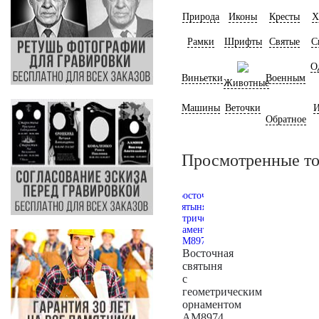
Природа
Иконы
Кресты
Х
Рамки
Шрифты
Святые
С
О
Виньетки
Военным
Животные
Машины
Веточки
И
Обратное
Просмотренные т
Восточная
святыня
с
геометрическим
орнаментом
AM8974