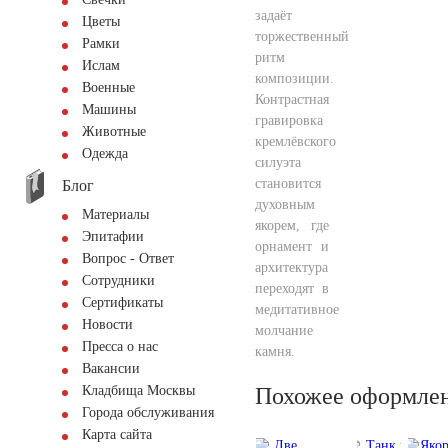
задаёт
Цветы
торжественный
Рамки
ритм
Ислам
композиции.
Военные
Контрастная
Машины
гравировка
Животные
кремлёвского
Одежда
силуэта
становится
Блог
духовным
Материалы
якорем, где
Эпитафии
орнамент и
Вопрос - Ответ
архитектура
Сотрудники
переходят в
Сертификаты
медитативное
Новости
молчание
Пресса о нас
камня.
Вакансии
Похожее оформле
Кладбища Москвы
Города обслуживания
Карта сайта