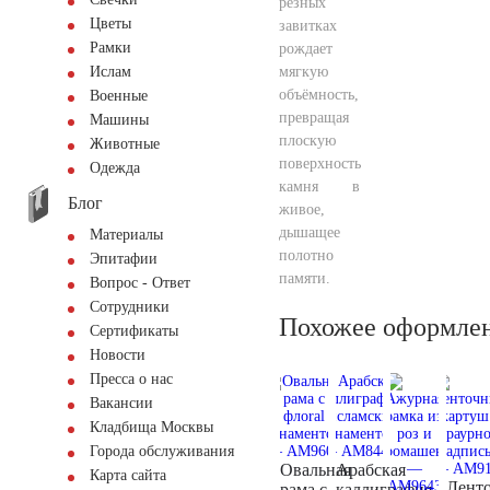
резных
Цветы
завитках
Рамки
рождает
мягкую
Ислам
объёмность,
Военные
превращая
Машины
плоскую
Животные
поверхность
Одежда
камня в
Блог
живое,
дышащее
Материалы
полотно
Эпитафии
памяти.
Вопрос - Ответ
Сотрудники
Похожее оформле
Сертификаты
Новости
Пресса о нас
Вакансии
Кладбища Москвы
Города обслуживания
Овальная
Арабская
Карта сайта
Лент
рама с
каллиграфия