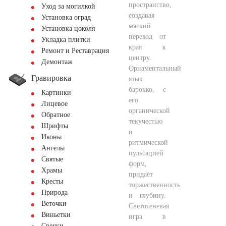
пространство,
Уход за могилкой
создавая
Установка оград
мягкий
Установка цоколя
переход от
Укладка плитки
края к
Ремонт и Реставрация
центру.
Демонтаж
Орнаментальный
Гравировка
язык
барокко, с
Картинки
его
Лицевое
органической
Обратное
текучестью
Шрифты
и
Иконы
ритмической
Ангелы
пульсацией
Святые
форм,
Храмы
придаёт
Кресты
торжественность
Природа
и глубину.
Веточки
Светотеневая
Виньетки
игра в
Свечки