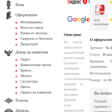
Вазы
В 1
В
клик
корзин
Оформление
или
Фотокерамика
наличные.
Фото на стекле
Буквы из металла
Описание
Скарпель и Позолота
О оформлен
На эскизе
Пескоструй
представлен
Артикул
№ A
Декор на памятник
классический
Статус
В на
растительный
Акрил
Материал
орнамент с
Композитные цветы
гравировки
плавными
Бронза
Изготовление
завитками,
Металл
стилизованными
Размер
от 10
Скульптура
цветами и
Цветы
резными
Ордена на памятник
Вы выбра
листьями.
Данный
Плитка
Угловой
узор
орнамент с
Щебень
предназначен
растительн