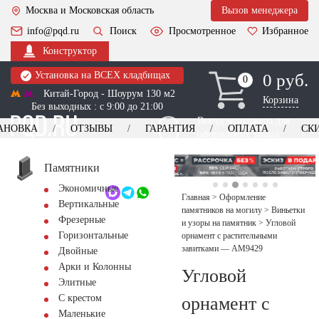
Москва и Московская область
Вызов менеджера
info@pqd.ru
Поиск
Просмотренное
Избранное
Конструктор
Установка на ВСЕХ кладбищах
0 руб.
0
0
Китай-Город - Шоурум 130 м2
Корзина
Без выходных : с 9:00 до 21:00
Выезд менеджера для
АНОВКА
ОТЗЫВЫ
ГАРАНТИЯ
ОПЛАТА
СК
оформления заказа
изготовление
Заказать выезд
памятников
+7 (495) 518-44-23
Памятники
Экономичные
Обратный звонок
Главная
>
Оформление
Вертикальные
памятников на могилу
>
Виньетки
Фрезерные
и узоры на памятник
>
Угловой
Горизонтальные
орнамент с растительными
завитками — AM9429
Двойные
Арки и Колонны
Угловой
Элитные
С крестом
орнамент с
Маленькие