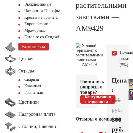
растительными
Эксклюзивные
Часовни и Голгофы
завитками —
Кресты из гранита
Европейские
AM9429
Мраморные
Готовые со Скидкой
Комплексы
Полная
Цоколя
оплата
(5%)
Ограды
Цена
Сварная
Появились
Кованная
вопросы о
:
товаре?
Гранитная
Консультация
300
Цветники
специалиста
руб.
Надгробная плита
300
Отзывы о компании
Столики, Лавочки
руб.