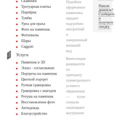
Скамейки
Подобное
Нашли
Тротуарная плитка
оформление
дешевле?
Поребрик
памятника
Сообщите
Тумбы
придает
и
получите
надгробию
Урна для праха
скидку.
аккуратный
Фото на памятник
и
Фотоовалы
завершенный
Шары
внешний
Сaggiati
вид.
Услуги
Композиция
Памятник в 3D
развивается
Эскиз - согласование
по
Портреты на памятник
принципу
Цветной портрет
симметричного
Ручная гравировка
углового
Гравировка с выездом
обрамления
Ретушь на памятник
— тугие
спирали
Восстановление фото
охватывают
Антидождь
внутреннее
Благоустройство