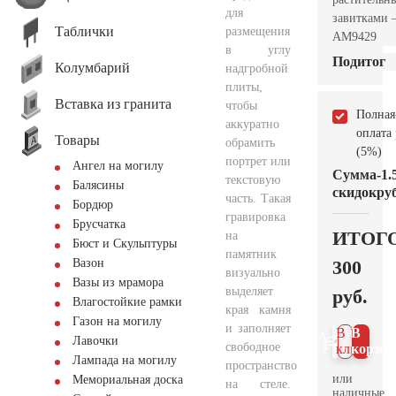
для
завитками
Таблички
размещения
AM9429
в углу
Подитог
Колумбарий
надгробной
плиты,
Вставка из гранита
чтобы
Полная
аккуратно
оплата
Товары
обрамить
(5%)
портрет или
Ангел на могилу
Сумма
-1.
текстовую
Балясины
скидок
руб
часть. Такая
Бордюр
гравировка
Брусчатка
ИТОГ
на
Бюст и Скульптуры
памятник
300
Вазон
визуально
Вазы из мрамора
выделяет
руб.
Влагостойкие рамки
края камня
Газон на могилу
и заполняет
В 1
В
Лавочки
свободное
клик
корзин
Лампада на могилу
пространство
или
Мемориальная доска
на стеле.
наличные.