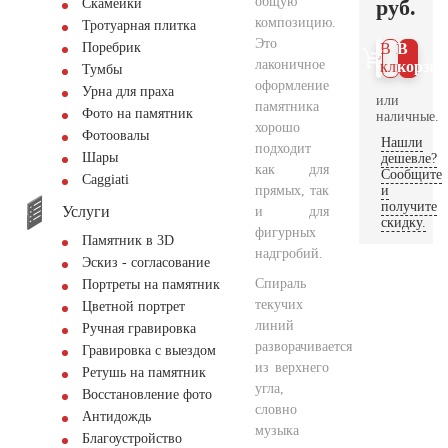
общую
руб.
Скамейки
композицию.
Тротуарная плитка
Это
Поребрик
В 1
В
лаконичное
клик
корзин
Тумбы
оформление
Урна для праха
или
памятника
Фото на памятник
наличные.
хорошо
Фотоовалы
Нашли
подходит
Шары
дешевле?
как для
Сообщите
Сaggiati
прямых, так
и
получите
Услуги
и для
скидку.
фигурных
Памятник в 3D
надгробий.
Эскиз - согласование
Спираль
Портреты на памятник
текучих
Цветной портрет
линий
Ручная гравировка
разворачивается
Гравировка с выездом
из верхнего
Ретушь на памятник
угла,
Восстановление фото
словно
Антидождь
музыка
Благоустройство