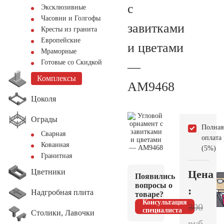
с
Эксклюзивные
Часовни и Голгофы
завитками
Кресты из гранита
Европейские
и цветами
Мраморные
Готовые со Скидкой
—
Комплексы
AM9468
Цоколя
Ограды
Полная
Сварная
оплата
Кованная
(5%)
Гранитная
Цветники
Цена
Появились
вопросы о
:
Надгробная плита
товаре?
Консультация
300
специалиста
Столики, Лавочки
руб.