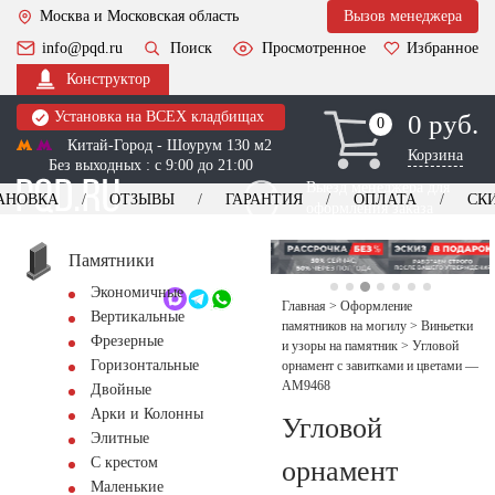
Москва и Московская область
Вызов менеджера
info@pqd.ru
Поиск
Просмотренное
Избранное
Конструктор
Установка на ВСЕХ кладбищах
0 руб.
0
0
Китай-Город - Шоурум 130 м2
Корзина
Без выходных : с 9:00 до 21:00
Выезд менеджера для
АНОВКА
ОТЗЫВЫ
ГАРАНТИЯ
ОПЛАТА
СК
оформления заказа
изготовление
Заказать выезд
памятников
+7 (495) 518-44-23
Памятники
Экономичные
Обратный звонок
Главная
>
Оформление
Вертикальные
памятников на могилу
>
Виньетки
Фрезерные
и узоры на памятник
>
Угловой
Горизонтальные
орнамент с завитками и цветами —
AM9468
Двойные
Арки и Колонны
Угловой
Элитные
С крестом
орнамент
Маленькие