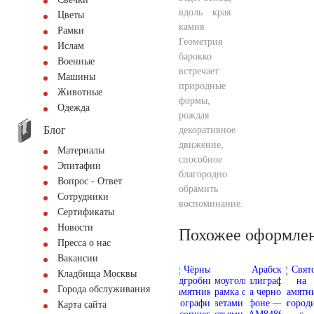
вдоль края
Цветы
камня.
Рамки
Геометрия
Ислам
барокко
Военные
встречает
Машины
природные
Животные
формы,
Одежда
рождая
Блог
декоративное
движение,
Материалы
способное
Эпитафии
благородно
Вопрос - Ответ
обрамить
Сотрудники
воспоминание.
Сертификаты
Новости
Похожее оформле
Пресса о нас
Вакансии
Кладбища Москвы
Города обслуживания
Карта сайта