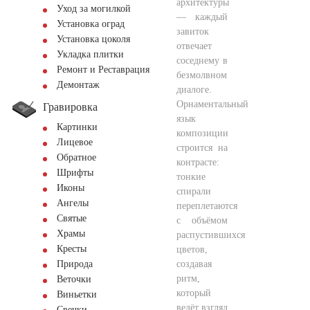
архитектуры
Уход за могилкой
— каждый
Установка оград
завиток
Установка цоколя
отвечает
Укладка плитки
соседнему в
Ремонт и Реставрация
безмолвном
Демонтаж
диалоге.
Орнаментальный
Гравировка
язык
Картинки
композиции
Лицевое
строится на
Обратное
контрасте:
Шрифты
тонкие
Иконы
спирали
Ангелы
переплетаются
Святые
с объёмом
Храмы
распустившихся
Кресты
цветов,
создавая
Природа
ритм,
Веточки
который
Виньетки
ведёт взгляд
Свечки