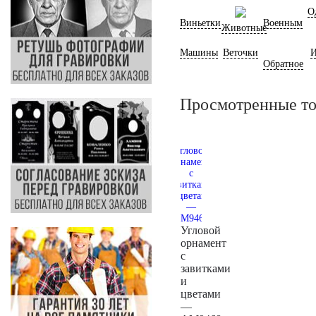
О
Виньетки
Военным
Животные
Машины
Веточки
И
Обратное
Просмотренные т
Угловой
орнамент
с
завитками
и
цветами
—