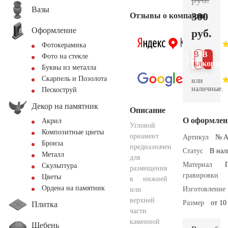
Вазы
300
Отзывы о компании
Оформление
руб.
Фотокерамика
В 1
В
Фото на стекле
клик
корзин
Буквы из металла
Скарпель и Позолота
или
наличные.
Пескоструй
Декор на памятник
Описание
О оформлен
Акрил
Угловой
Композитные цветы
орнамент
Артикул
№ A
Бронза
предназначен
Статус
В на
Металл
для
Материал
Скульптура
размещения
гравировки
Цветы
в нижней
Ордена на памятник
Изготовление
или
верхней
Размер
от 10
Плитка
части
каменной
Щебень