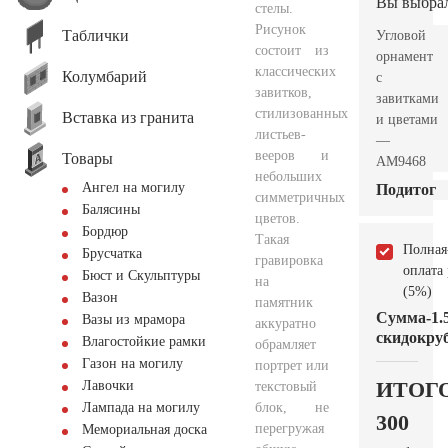
Вы выбра
стелы.
Рисунок
Таблички
Угловой
состоит из
орнамент
классических
Колумбарий
с
завитков,
завитками
стилизованных
Вставка из гранита
и цветами
листьев-
—
вееров и
Товары
AM9468
небольших
Ангел на могилу
Подитог
симметричных
Балясины
цветов.
Бордюр
Такая
Полная
Брусчатка
гравировка
оплата
Бюст и Скульптуры
на
(5%)
Вазон
памятник
Сумма
-1.
Вазы из мрамора
аккуратно
скидок
руб
Влагостойкие рамки
обрамляет
Газон на могилу
портрет или
ИТОГ
Лавочки
текстовый
блок, не
Лампада на могилу
300
перегружая
Мемориальная доска