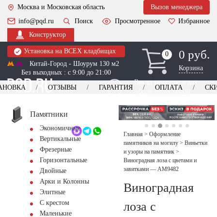
Москва и Московская область
Вызов менеджера
info@pqd.ru
Поиск
Просмотренное
Избранное
Конструктор
Установка на ВСЕХ кладбищах
0 руб.
0
0
Китай-Город - Шоурум 130 м2
Корзина
Без выходных : с 9:00 до 21:00
Выезд менеджера для
АНОВКА
ОТЗЫВЫ
ГАРАНТИЯ
ОПЛАТА
СК
оформления заказа
изготовление
Заказать выезд
памятников
+7 (495) 518-44-23
Памятники
Экономичные
Обратный звонок
Главная
>
Оформление
Вертикальные
памятников на могилу
>
Виньетки
Фрезерные
и узоры на памятник
>
Горизонтальные
Виноградная лоза с цветами и
завитками — AM9482
Двойные
Арки и Колонны
Виноградная
Элитные
С крестом
лоза с
Маленькие