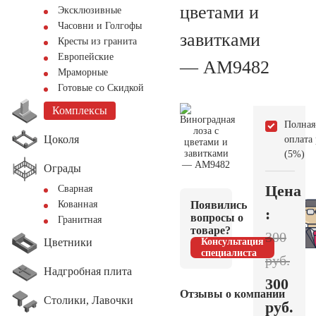
цветами и
Эксклюзивные
Часовни и Голгофы
завитками
Кресты из гранита
Европейские
— AM9482
Мраморные
Готовые со Скидкой
Комплексы
Полная
Цоколя
оплата
(5%)
Ограды
Цена
Сварная
Появились
Кованная
:
вопросы о
Гранитная
товаре?
300
Цветники
Консультация
специалиста
руб.
Надгробная плита
300
Отзывы о компании
Столики, Лавочки
руб.