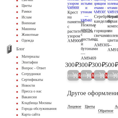
Цветы
Рамки
Крест
Серебристы
Черно
на
Ислам
канделябр
белая
памятник
Военные
Нежные
с
комп
с
Машины
цветы
горящими
с
растительным
с
Животные
свечами
поле
узором
листьями
—
цвет
AM9008
Одежда
и
AM9305
—
бутонами
Блог
AM91
—
Материалы
AM9469
Эпитафии
₽
₽
₽
300
300
300
500
300
300
300
Вопрос - Ответ
Сотрудники
Купить
Купить
Купить
Купит
5%
5%
5%
Сертификаты
Новости
Пресса о нас
Другое оформлени
Вакансии
Кладбища Москвы
Лицевое
Цветы
А
Города обслуживания
Обратное
Карта сайта