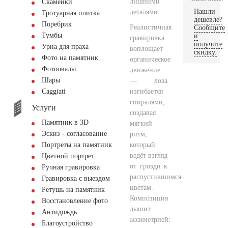
лишними
Скамейки
Нашли
деталями.
Тротуарная плитка
дешевле?
Поребрик
Реалистичная
Сообщите
Тумбы
и
гравировка
получите
Урна для праха
воплощает
скидку.
Фото на памятник
органическое
Фотоовалы
движение
Шары
— лоза
изгибается
Сaggiati
спиралями,
Услуги
создавая
Памятник в 3D
мягкий
Эскиз - согласование
ритм,
который
Портреты на памятник
ведёт взгляд
Цветной портрет
от грозди к
Ручная гравировка
распустившимся
Гравировка с выездом
цветам.
Ретушь на памятник
Композиция
Восстановление фото
дышит
Антидождь
ассиметрией:
Благоустройство