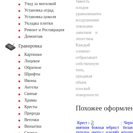
тяжесть
Уход за могилкой
плодов
Установка оград
уравновешена
Установка цоколя
воздушными
Укладка плитки
локонами
Ремонт и Реставрация
завитков и
Демонтаж
лепестков.
Каждый
Гравировка
элемент
Картинки
отбрасывает
Лицевое
собственную
Обратное
тень,
Шрифты
придавая
Иконы
объём
Ангелы
плоской
Святые
поверхности.
Храмы
Похожее оформле
Кресты
Природа
Веточки
Виньетки
Свечки