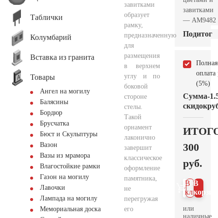
завитками
завитками
образует
Таблички
— AM9482
рамку,
Подитог
предназначенную
Колумбарий
для
размещения
Вставка из гранита
Полная
в верхнем
оплата
углу и по
Товары
(5%)
боковой
Ангел на могилу
Сумма
-1.
стороне
Балясины
скидок
руб
стелы.
Бордюр
Такой
Брусчатка
орнамент
ИТОГ
Бюст и Скульптуры
лаконично
300
Вазон
завершит
Вазы из мрамора
классическое
руб.
Влагостойкие рамки
оформление
Газон на могилу
памятника,
В 1
В
Лавочки
не
клик
корзин
Лампада на могилу
перегружая
или
его
Мемориальная доска
наличные.