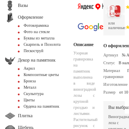
Вазы
В 1
В
клик
корзин
Оформление
или
Фотокерамика
наличные.
Фото на стекле
Буквы из металла
Описание
Скарпель и Позолота
О оформлен
Пескоструй
Узорная
Артикул
№ A
гравировка
Декор на памятник
Статус
В на
на
Акрил
Материал
памятник
Композитные цветы
гравировки
выполнена
Бронза
в виде
Изготовление
Металл
виноградной
Размер
от 10
Скульптура
лозы с
Цветы
крупной
Ордена на памятник
Вы выбра
гроздью и
листьями.
Плитка
Виноградна
Растительный
лоза с
рисунок с
Щебень
цветами и