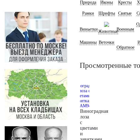
Природа
Иконы
Кресты
Х
Рамки
Шрифты
Святые
С
О
Виньетки
Военным
Животные
Машины
Веточки
И
Обратное
Просмотренные т
Виноградная
лоза
с
цветами
и
завитками