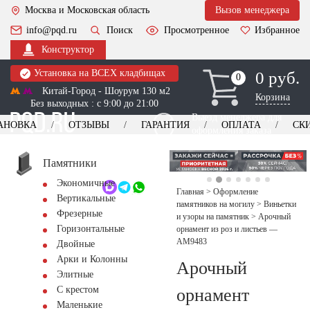
Москва и Московская область
Вызов менеджера
info@pqd.ru
Поиск
Просмотренное
Избранное
Конструктор
Установка на ВСЕХ кладбищах
0 руб.
0
0
Китай-Город - Шоурум 130 м2
Корзина
Без выходных : с 9:00 до 21:00
Выезд менеджера для
АНОВКА
ОТЗЫВЫ
ГАРАНТИЯ
ОПЛАТА
СК
оформления заказа
изготовление
Заказать выезд
памятников
+7 (495) 518-44-23
Памятники
Экономичные
Обратный звонок
Главная
>
Оформление
Вертикальные
памятников на могилу
>
Виньетки
Фрезерные
и узоры на памятник
>
Арочный
Горизонтальные
орнамент из роз и листьев —
AM9483
Двойные
Арки и Колонны
Арочный
Элитные
С крестом
орнамент
Маленькие