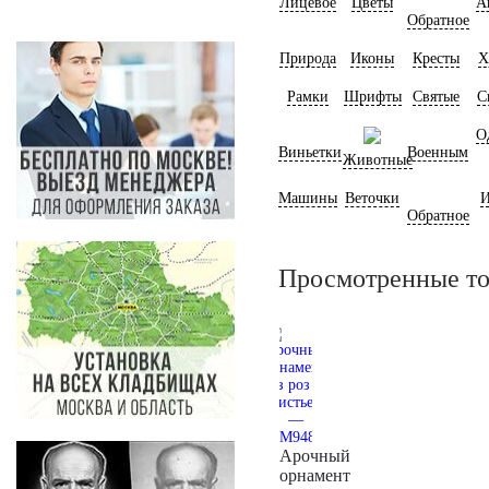
Лицевое
Цветы
А
Обратное
Природа
Иконы
Кресты
Х
Рамки
Шрифты
Святые
С
О
Виньетки
Военным
Животные
Машины
Веточки
И
Обратное
Просмотренные т
Арочный
орнамент