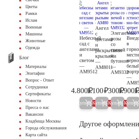
Цветы
Рамки
Ислам
Военные
Ангел
Элегантные
с
Машины
Небесный
Внед
розы
цветами
Животные
сад с
в
со
и
Одежда
ангелами
горн
свечой
раскрытыми
и
местн
и
крыльями
Блог
светом
черно
бутоном
—
—
белы
—
Материалы
AM8011
AM9512
портр
AM9332
Эпитафии
—
Вопрос - Ответ
AM85
Сотрудники
₽
₽
₽
4.800
1.100
300
1.900
1
5.000
1.200
300
Сертификаты
Новости
Купить
Купить
Купить
Купит
5%
5%
5%
Пресса о нас
Вакансии
Кладбища Москвы
Другое оформлени
Города обслуживания
Карта сайта