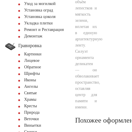
объём
Уход за могилкой
лепестков и
Установка оград
мягкость
Установка цоколя
зелени,
Укладка плитки
вплетая их
Ремонт и Реставрация
в единую
Демонтаж
архитектурную
Гравировка
ленту.
Силуэт
Картинки
орнамента
Лицевое
деликатен
Обратное
— он
Шрифты
обволакивает
Иконы
пространство,
Ангелы
оставляя
Святые
центр для
Храмы
памяти и
Кресты
имени.
Природа
Похожее оформле
Веточки
Виньетки
Свечки