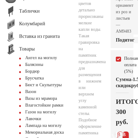
цветов
орнамент
детально
Таблички
из роз и
прорисованы
листьев
мелкие
Колумбарий
—
капли воды.
AM9483
Вставка из гранита
Такая
Подитог
гравировка
Товары
на
памятник
Ангел на могилу
Полная
предназначена
Балясины
оплата
для
(5%)
Бордюр
размещения
Брусчатка
Сумма
-1.
в нижнем
Бюст и Скульптуры
скидок
руб
или
Вазон
верхнем
Вазы из мрамора
ИТОГ
углу
Влагостойкие рамки
каменной
300
Газон на могилу
стелы.
Лавочки
Подобное
руб.
Лампада на могилу
оформление
Мемориальная доска
памятника
В 1
В