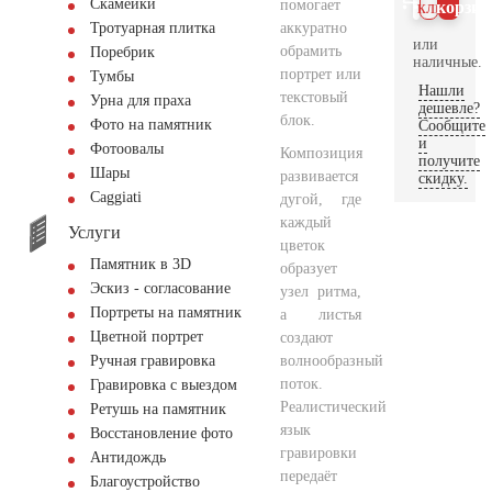
Скамейки
помогает
клик
корзин
аккуратно
Тротуарная плитка
или
обрамить
Поребрик
наличные.
портрет или
Тумбы
Нашли
текстовый
Урна для праха
дешевле?
блок.
Фото на памятник
Сообщите
и
Фотоовалы
Композиция
получите
Шары
развивается
скидку.
Сaggiati
дугой, где
каждый
Услуги
цветок
Памятник в 3D
образует
Эскиз - согласование
узел ритма,
Портреты на памятник
а листья
Цветной портрет
создают
волнообразный
Ручная гравировка
поток.
Гравировка с выездом
Реалистический
Ретушь на памятник
язык
Восстановление фото
гравировки
Антидождь
передаёт
Благоустройство