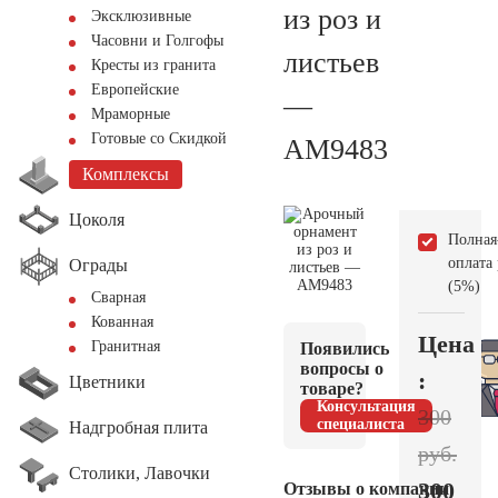
из роз и
Эксклюзивные
Часовни и Голгофы
листьев
Кресты из гранита
Европейские
—
Мраморные
Готовые со Скидкой
AM9483
Комплексы
Цоколя
Полная
оплата
Ограды
(5%)
Сварная
Кованная
Цена
Гранитная
Появились
вопросы о
:
Цветники
товаре?
Консультация
300
специалиста
Надгробная плита
руб.
Столики, Лавочки
300
Отзывы о компании