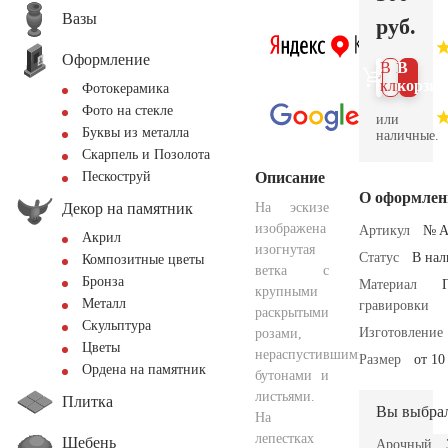
Вазы
руб.
Оформление
В 1
В
клик
корзин
Фотокерамика
Фото на стекле
или
Буквы из металла
наличные.
Скарпель и Позолота
Описание
Пескоструй
О оформлен
Декор на памятник
На эскизе
изображена
Артикул
№ A
Акрил
изогнутая
Статус
В на
Композитные цветы
ветка с
Бронза
Материал
крупными
Металл
гравировки
раскрытыми
Скульптура
Изготовление
розами,
Цветы
нераспустившимися
Размер
от 10
Ордена на памятник
бутонами и
листьями.
Плитка
Вы выбра
На
лепестках
Щебень
Арочный