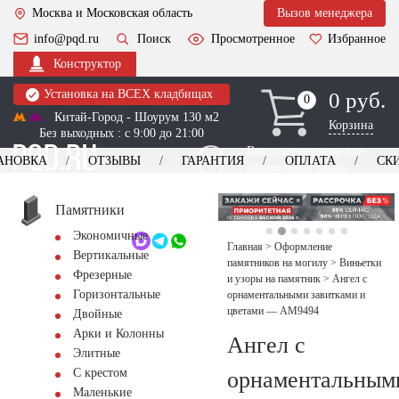
Москва и Московская область
Вызов менеджера
info@pqd.ru
Поиск
Просмотренное
Избранное
Конструктор
Установка на ВСЕХ кладбищах
0 руб.
0
0
Китай-Город - Шоурум 130 м2
Корзина
Без выходных : с 9:00 до 21:00
Выезд менеджера для
АНОВКА
ОТЗЫВЫ
ГАРАНТИЯ
ОПЛАТА
СК
оформления заказа
изготовление
Заказать выезд
памятников
+7 (495) 518-44-23
Памятники
Экономичные
Обратный звонок
Главная
>
Оформление
Вертикальные
памятников на могилу
>
Виньетки
Фрезерные
и узоры на памятник
>
Ангел с
Горизонтальные
орнаментальными завитками и
цветами — AM9494
Двойные
Арки и Колонны
Ангел с
Элитные
С крестом
орнаментальным
Маленькие