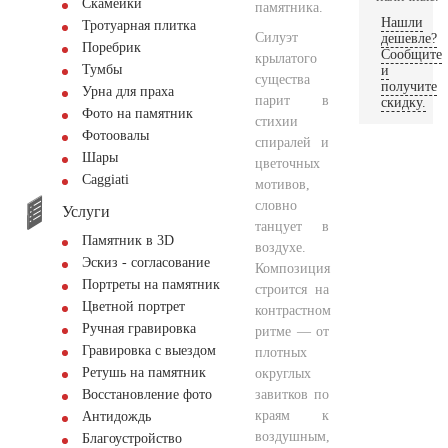
Скамейки
памятника.
Нашли
Тротуарная плитка
Силуэт
дешевле?
Поребрик
Сообщите
крылатого
Тумбы
и
существа
получите
Урна для праха
парит в
скидку.
Фото на памятник
стихии
Фотоовалы
спиралей и
Шары
цветочных
Сaggiati
мотивов,
словно
Услуги
танцует в
Памятник в 3D
воздухе.
Эскиз - согласование
Композиция
Портреты на памятник
строится на
Цветной портрет
контрастном
Ручная гравировка
ритме — от
Гравировка с выездом
плотных
Ретушь на памятник
округлых
завитков по
Восстановление фото
краям к
Антидождь
воздушным,
Благоустройство