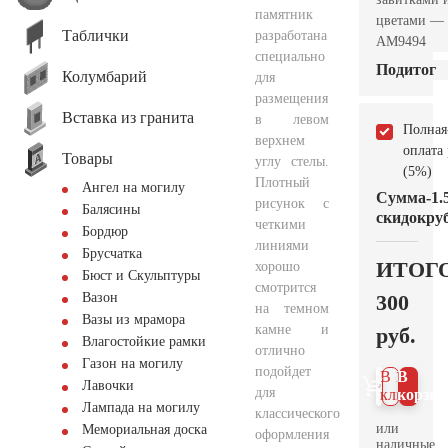
памятник
цветами —
Таблички
разработана
AM9494
специально
Подитог
Колумбарий
для
размещения
Вставка из гранита
в левом
Полная
верхнем
оплата
Товары
углу стелы.
(5%)
Плотный
Ангел на могилу
Сумма
-1.
рисунок с
Балясины
скидок
руб
четкими
Бордюр
линиями
Брусчатка
ИТОГ
хорошо
Бюст и Скульптуры
смотрится
300
Вазон
на темном
Вазы из мрамора
камне и
руб.
Влагостойкие рамки
отлично
Газон на могилу
подойдет
В 1
В
Лавочки
для
клик
корзин
Лампада на могилу
классического
или
Мемориальная доска
оформления
наличные.