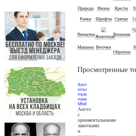
Природа
Иконы
Кресты
Х
Рамки
Шрифты
Святые
С
О
Виньетки
Военным
Животные
Машины
Веточки
И
Обратное
Просмотренные т
Ангел
с
орнаментальными
завитками
и