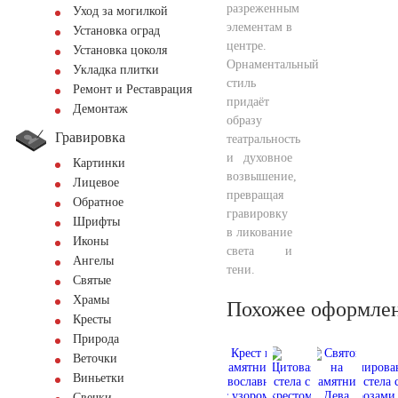
разреженным
Уход за могилкой
элементам в
Установка оград
центре.
Установка цоколя
Орнаментальный
Укладка плитки
стиль
Ремонт и Реставрация
придаёт
Демонтаж
образу
Гравировка
театральность
и духовное
Картинки
возвышение,
Лицевое
превращая
Обратное
гравировку
Шрифты
в ликование
Иконы
света и
Ангелы
тени.
Святые
Храмы
Похожее оформле
Кресты
Природа
Веточки
Виньетки
Свечки