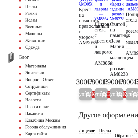
Цветы
Крест
Рамки
Поли
на
стела
памятник
Ислам
Щитовая
Святой
с
православный
Военные
стела
на
розам
с
Машины
с
памятник
и
узором
крестом
Дева
Животные
меда
AM9058
и
Мария
—
Одежда
лавром
с
AM89
Блог
—
младенцем
AM8864
и
Материалы
розами
Эпитафии
AM8238
Вопрос - Ответ
₽
₽
₽
300
4.800
1.900
4.800
4
300
5.000
2.000
Сотрудники
Сертификаты
Купить
Купить
Купить
Купит
5%
5%
5%
Новости
Пресса о нас
Другое оформлени
Вакансии
Кладбища Москвы
Города обслуживания
Лицевое
Цветы
А
Карта сайта
Обратное