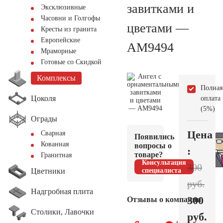
завитками и
Эксклюзивные
Часовни и Голгофы
цветами —
Кресты из гранита
Европейские
AM9494
Мраморные
Готовые со Скидкой
Комплексы
Полная
Цоколя
оплата
(5%)
Ограды
Цена
Сварная
Появились
Кованная
вопросы о
:
товаре?
Гранитная
Консультация
300
Цветники
специалиста
руб.
Надгробная плита
300
Отзывы о компании
Столики, Лавочки
руб.