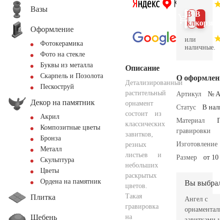
Вазы
В 1
В
клик
корзин
Оформление
или
Фотокерамика
наличные.
Фото на стекле
Буквы из металла
Описание
Скарпель и Позолота
О оформлен
Детализированный
Пескоструй
растительный
Артикул
№ A
Декор на памятник
орнамент
Статус
В на
состоит из
Акрил
Материал
классических
Композитные цветы
гравировки
завитков,
Бронза
Изготовление
резных
Металл
листьев и
Размер
от 10
Скульптура
небольших
Цветы
раскрытых
Ордена на памятник
Вы выбра
цветов.
Такая
Плитка
Ангел с
гравировка
орнамента
Щебень
на
завитками 