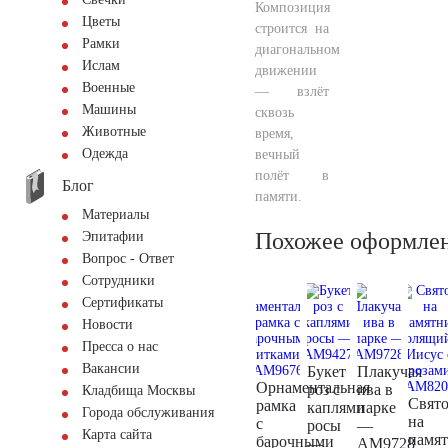
Композиция
Цветы
строится на
Рамки
диагональном
Ислам
движении
Военные
— взлёт
Машины
сквозь
Животные
время,
Одежда
вечный
полёт в
Блог
памяти.
Материалы
Похожее оформле
Эпитафии
Вопрос - Ответ
Сотрудники
Сертификаты
Новости
Пресса о нас
Вакансии
Букет
Плакучая
Орнаментальная
роз с
ива в
Кладбища Москвы
Свят
рамка
каплями
парке
Города обслуживания
на
с
росы
—
Карта сайта
памя
барочными
—
AM9728