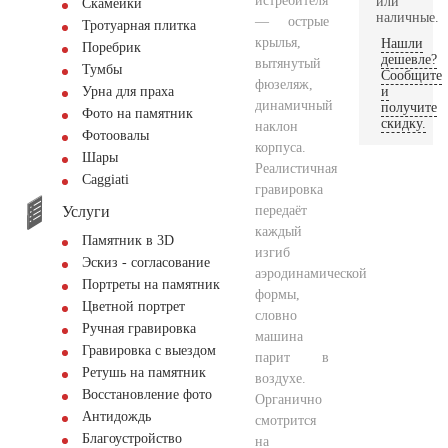
истребителя
или
Скамейки
наличные.
— острые
Тротуарная плитка
крылья,
Нашли
Поребрик
дешевле?
вытянутый
Тумбы
Сообщите
фюзеляж,
и
Урна для праха
динамичный
получите
Фото на памятник
скидку.
наклон
Фотоовалы
корпуса.
Шары
Реалистичная
Сaggiati
гравировка
Услуги
передаёт
каждый
Памятник в 3D
изгиб
Эскиз - согласование
аэродинамической
Портреты на памятник
формы,
Цветной портрет
словно
Ручная гравировка
машина
Гравировка с выездом
парит в
Ретушь на памятник
воздухе.
Восстановление фото
Органично
Антидождь
смотрится
Благоустройство
на