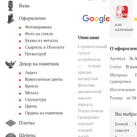
Вазы
В 1
В
клик
корзин
Оформление
или
Фотокерамика
наличные.
Фото на стекле
Описание
Буквы из металла
Стремительный
Скарпель и Позолота
О оформлен
силуэт
Пескоструй
Артикул
№ A
истребителя
Декор на памятник
— острые
Статус
В на
крылья,
Акрил
Материал
вытянутый
Композитные цветы
гравировки
фюзеляж,
Бронза
Изготовление
динамичный
Металл
наклон
Размер
от 10
Скульптура
корпуса.
Цветы
Реалистичная
Ордена на памятник
Вы выбра
гравировка
Плитка
передаёт
Боевой
1
каждый
самолет
Щебень
изгиб
в