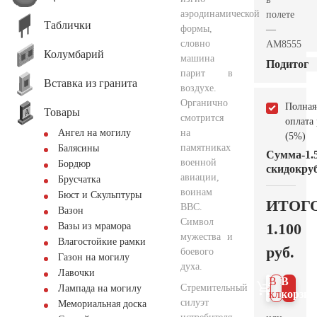
аэродинамической
полете
Таблички
формы,
—
словно
AM8555
Колумбарий
машина
Подитог
парит в
Вставка из гранита
воздухе.
Органично
Полная
Товары
смотрится
оплата
на
Ангел на могилу
(5%)
памятниках
Балясины
Сумма
-1.
военной
Бордюр
скидок
руб
авиации,
Брусчатка
воинам
Бюст и Скульптуры
ИТОГ
ВВС.
Вазон
Символ
1.100
Вазы из мрамора
мужества и
Влагостойкие рамки
руб.
боевого
Газон на могилу
духа.
Лавочки
В 1
В
Стремительный
Лампада на могилу
клик
корзин
силуэт
Мемориальная доска