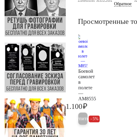
Обратное
Просмотренные т
Боевой
самолет
в
полете
—
AM8555
₽
1.100
1.200
Купить
5%