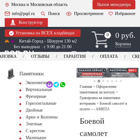
Москва и Московская область
Вызов менеджера
info@pqd.ru
Поиск
Просмотренное
Избранное
Конструктор
Установка на ВСЕХ кладбищах
0 руб.
0
0
Китай-Город - Шоурум 130 м2
Корзина
Без выходных : с 9:00 до 21:00
Выезд менеджера для
АНОВКА
ОТЗЫВЫ
ГАРАНТИЯ
ОПЛАТА
СК
оформления заказа
изготовление
Заказать выезд
памятников
+7 (495) 518-44-23
Памятники
Экономичные
Обратный звонок
Главная
>
Оформление
Вертикальные
памятников на могилу
>
Фрезерные
Гравировка на памятники
Горизонтальные
ветеранам
>
Боевой самолет в
полете — AM8555
Двойные
Арки и Колонны
Боевой
Элитные
С крестом
самолет
Маленькие