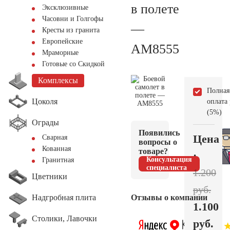
в полете
Эксклюзивные
Часовни и Голгофы
—
Кресты из гранита
Европейские
AM8555
Мраморные
Готовые со Скидкой
Комплексы
Полная
Цоколя
оплата
(5%)
Ограды
Появились
Цена
Сварная
вопросы о
Кованная
товаре?
:
Консультация
Гранитная
специалиста
1.200
Цветники
руб.
Надгробная плита
Отзывы о компании
1.100
Столики, Лавочки
руб.