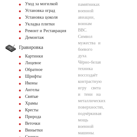
Уход за могилкой
памятниках
Установка оград
военной
авиации,
Установка цоколя
воинам
Укладка плитки
ВВС.
Ремонт и Реставрация
Символ
Демонтаж
мужества и
Гравировка
боевого
духа.
Картинки
Чёрно-белая
Лицевое
техника
Обратное
воссоздаёт
Шрифты
контрастную
Иконы
игру света
Ангелы
и тени на
Святые
металлических
Храмы
поверхностях,
Кресты
подчёркивая
Природа
мощь
Веточки
военной
Виньетки
машины.
Свечки