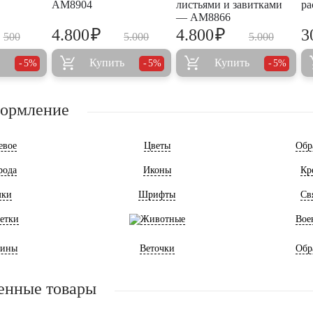
AM8904
листьями и завитками
ра
— AM8866
₽
₽
4.800
4.800
3
500
5.000
5.000
Купить
Купить
5%
5%
5%
формление
евое
Цветы
Обр
рода
Иконы
Кр
мки
Шрифты
Св
етки
Животные
Вое
ины
Веточки
Обр
енные товары