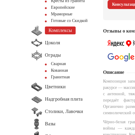
Кресты из гранита
Консультац
Европейские
Мраморные
Готовые со Скидкой
Комплексы
Отзывы о ком
Цоколя
Ограды
Сварная
Кованная
Описание
Гранитная
Композиция запе
Цветники
ракурсе — масси
с антенной, тяж
Надгробная плита
передаёт факт
Органично разме
Столики, Лавочки
символический о
Чёрно-белая гра
Вазы
войны — кажда
конструкции. Ком