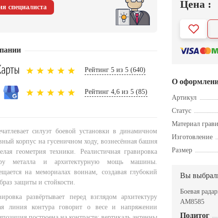
Цена :
ия специалиста
пании
Рейтинг 5 из 5 (640)
О оформлен
Рейтинг 4,6 из 5 (85)
Артикул
Статус
Материал грав
чатлевает силуэт боевой установки в динамичном
Изготовление
вный корпус на гусеничном ходу, вознесённая башня
Размер
елая геометрия техники. Реалистичная гравировка
уру металла и архитектурную мощь машины.
щается на мемориалах воинам, создавая глубокий
Вы выбрал
браз защиты и стойкости.
Боевая рада
вировка развёртывает перед взглядом архитектуру
AM8585
я линия контура говорит о весе и напряжении
Подитог
позиция построена на контрасте: вертикаль антенны