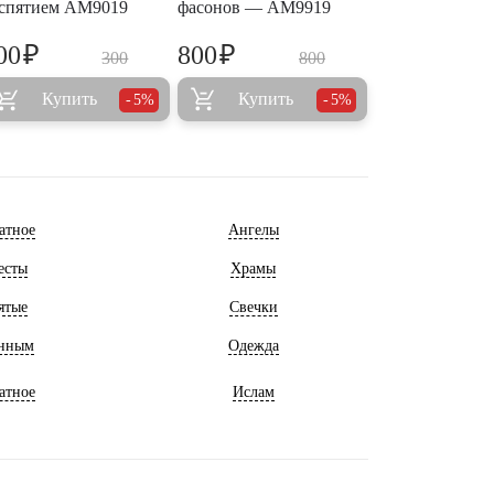
спятием AM9019
фасонов — AM9919
₽
₽
00
800
300
800
Купить
Купить
5%
5%
атное
Ангелы
есты
Храмы
ятые
Свечки
нным
Одежда
атное
Ислам