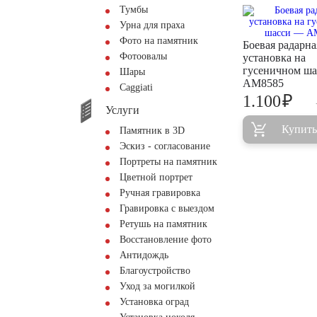
Тумбы
Урна для праха
Фото на памятник
Боевая радарна
Фотоовалы
установка на
гусеничном ш
Шары
AM8585
Сaggiati
₽
1.100
Услуги
Купить
Памятник в 3D
Эскиз - согласование
Портреты на памятник
Цветной портрет
Ручная гравировка
Гравировка с выездом
Ретушь на памятник
Восстановление фото
Антидождь
Благоустройство
Уход за могилкой
Установка оград