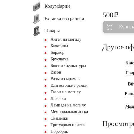
Колумбарий
₽
500
Вставка из гранита
Купить
Товары
Ангел на могилу
Другое о
Балясины
Бордюр
Брусчатка
Лиц
Бюст и Скульптуры
Вазон
При
Вазы из мрамора
Ра
Влагостойкие рамки
Газон на могилу
Винь
Лавочки
Лампада на могилу
Маш
Мемориальная доска
Скамейки
Просмотр
Тротуарная плитка
Поребрик