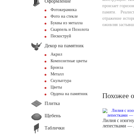
Оформление
пронзает горизон
Фотокерамика
памяти. Реалис
Фото на стекле
отражение истор
Буквы из металла
оживляя застывш
Скарпель и Позолота
Пескоструй
Декор на памятник
Акрил
Композитные цветы
Бронза
Металл
Скульптура
Цветы
Ордена на памятник
Похожее 
Плитка
Щебень
Лилия с изогн
лепестками —
Таблички