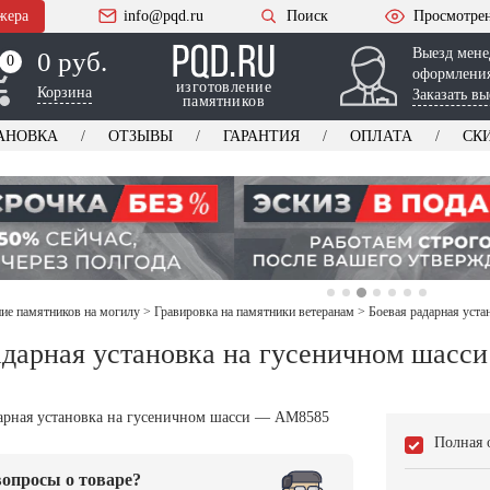
жера
info@pqd.ru
Поиск
Просмотре
Выезд мене
0 руб.
0
0
оформления
изготовление
Корзина
Заказать вы
памятников
АНОВКА
ОТЗЫВЫ
ГАРАНТИЯ
ОПЛАТА
СК
е памятников на могилу
>
Гравировка на памятники ветеранам
>
Боевая радарная уст
адарная установка на гусеничном шас
Полная 
опросы о товаре?