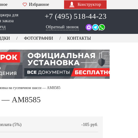
нное
Избранное
Конструктор
+7 (495) 518-44-23
джера для
 заказа
езд
Обратный звонок
ИДКИ
ФОТОГРАФИИ
КОНТАКТЫ
ановка на гусеничном шасси — AM8585
си — AM8585
оплата (5%)
-105 руб.