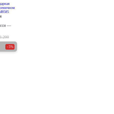
я
асси —
1.200
5%