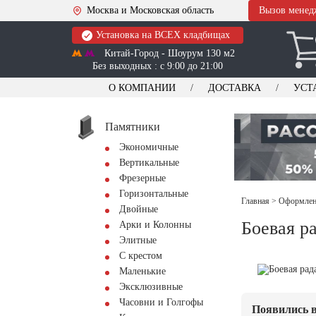
Москва и Московская область
Вызов менед
Установка на ВСЕХ кладбищах
Китай-Город - Шоурум 130 м2
Без выходных : с 9:00 до 21:00
О КОМПАНИИ
ДОСТАВКА
УСТ
Памятники
Экономичные
Вертикальные
Фрезерные
Горизонтальные
Главная
>
Оформлени
Двойные
Боевая р
Арки и Колонны
Элитные
С крестом
Маленькие
Эксклюзивные
Часовни и Голгофы
Появились в