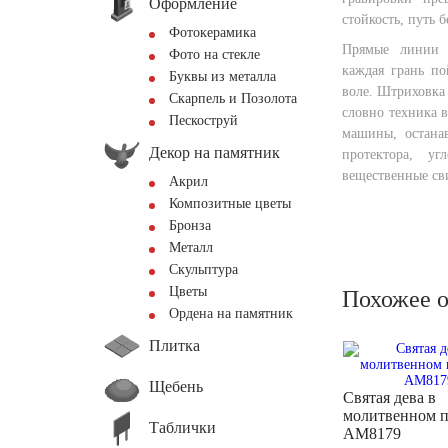
Оформление
стойкость, путь б
Фотокерамика
Прямые линии 
Фото на стекле
каждая грань по
Буквы из металла
воле. Штриховка 
Скарпель и Позолота
словно техника в
Пескоструй
машины, останав
Декор на памятник
протектора, у
вещественные св
Акрил
Композитные цветы
Бронза
Металл
Скульптура
Цветы
Похожее 
Ордена на памятник
Плитка
Щебень
Святая дева в
молитвенном 
Таблички
AM8179