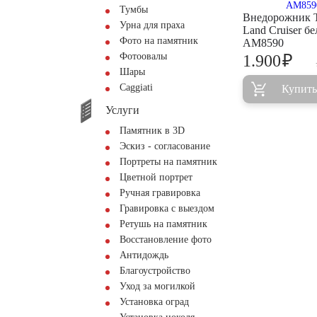
Тумбы
Внедорожник T
Урна для праха
Land Cruiser б
Фото на памятник
AM8590
Фотоовалы
₽
1.900
Шары
Сaggiati
Купить
Услуги
Памятник в 3D
Эскиз - согласование
Портреты на памятник
Цветной портрет
Ручная гравировка
Гравировка с выездом
Ретушь на памятник
Восстановление фото
Антидождь
Благоустройство
Уход за могилкой
Установка оград