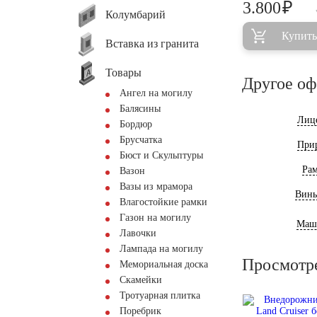
₽
3.800
Колумбарий
Купить
Вставка из гранита
Товары
Другое о
Ангел на могилу
Балясины
Лиц
Бордюр
Брусчатка
При
Бюст и Скульптуры
Ра
Вазон
Вазы из мрамора
Винь
Влагостойкие рамки
Газон на могилу
Маш
Лавочки
Лампада на могилу
Просмотр
Мемориальная доска
Скамейки
Тротуарная плитка
Поребрик