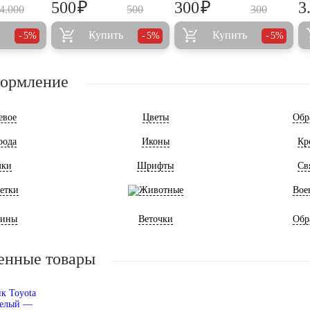
₽
₽
500
300
3
4.000
500
300
Купить
Купить
5%
5%
5%
формление
евое
Цветы
Обр
рода
Иконы
Кр
мки
Шрифты
Св
етки
Животные
Вое
ины
Веточки
Обр
енные товары