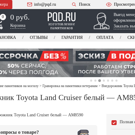
жера
info@pqd.ru
Поиск
Просмотре
Выезд мене
0 руб.
0
0
оформления
изготовление
Корзина
Заказать вы
памятников
АНОВКА
ОТЗЫВЫ
ГАРАНТИЯ
ОПЛАТА
СК
е памятников на могилу
>
Гравировка на памятники ветеранам
>
Внедорожник Toyota 
ник Toyota Land Cruiser белый — AM8
Полная 
опросы о товаре?