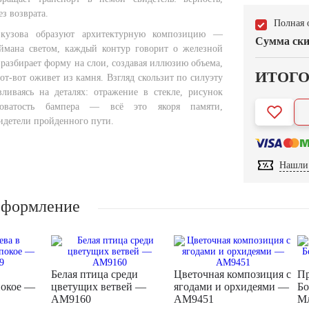
ез возврата.
Полная 
кузова образуют архитектурную композицию —
Сумма ски
ймана светом, каждый контур говорит о железной
разбирает форму на слои, создавая иллюзию объема,
ИТОГ
от-вот оживет из камня. Взгляд скользит по силуэту
ливаясь на деталях: отражение в стекле, рисунок
гловатость бампера — всё это якоря памяти,
идетели пройденного пути.
Нашли 
оформление
Белая птица среди
Цветочная композиция с
Пр
покое —
цветущих ветвей —
ягодами и орхидеями —
Бо
AM9160
AM9451
М