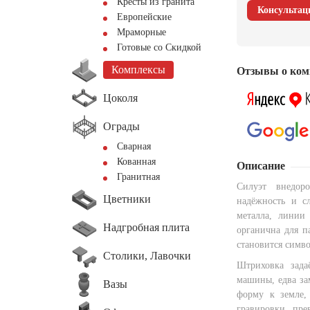
Кресты из гранита
Консультац
Европейские
Мраморные
Готовые со Скидкой
Комплексы
Отзывы о ком
Цоколя
Ограды
Сварная
Кованная
Описание
Гранитная
Силуэт внедор
Цветники
надёжность и сл
металла, линии
Надгробная плита
органична для п
становится симво
Столики, Лавочки
Штриховка зад
машины, едва за
Вазы
форму к земле,
гравировки пре