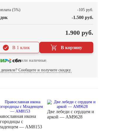
оплата (5%)
-105 руб.
док
-1.500 руб.
О
1.900 руб.
В 1 клик
В корзину
или наличные.
дешевле? Сообщите и получите скидку.
Две лебеди с сердцем и
авославная икона
аркой — AM9628
городицы с
ладенцем — AM8153