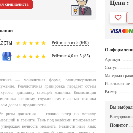
Цена :
ия специалиста
пании
Рейтинг 5 из 5 (640)
О оформлен
Рейтинг 4,6 из 5 (85)
Артикул
Статус
Материал грав
ожника — монолитная форма, олицетворяющая
Изготовление
ужение. Реалистичная гравировка передаёт объём
Размер
 кузова, динамику стоящей машины. Композиция
амятника военному, служившему с честью: техника
лом долга и преданности.
Вы выбрал
аёт ритм движения — словно ветер по металлу
Внедорожник
мерзший в граните. Тень под колёсами приковывает
Подитог
 утверждая вечность момента. Реалистичный язык
вращает транспорт в немой свидетель: верность,