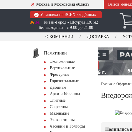
Москва и Московская область
Вызов менед
Установка на ВСЕХ кладбищах
Китай-Город - Шоурум 130 м2
Без выходных : с 9:00 до 21:00
О КОМПАНИИ
ДОСТАВКА
УСТ
Памятники
Экономичные
Вертикальные
Фрезерные
Горизонтальные
Главная
>
Оформлени
Двойные
Внедорож
Арки и Колонны
Элитные
С крестом
Маленькие
Эксклюзивные
Часовни и Голгофы
Появились в