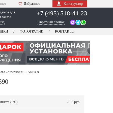
нное
Избранное
Конструктор
+7 (495) 518-44-23
джера для
 заказа
езд
Обратный звонок
ИДКИ
ФОТОГРАФИИ
КОНТАКТЫ
Land Cruiser белый — AM8590
590
оплата (5%)
-105 руб.