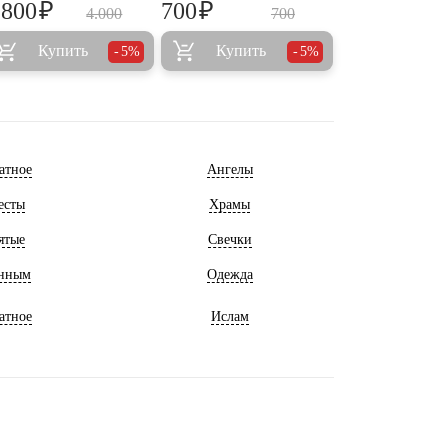
₽
₽
.800
700
4.000
700
Купить
Купить
5%
5%
атное
Ангелы
есты
Храмы
ятые
Свечки
нным
Одежда
атное
Ислам