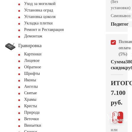
(Без
Уход за могилкой
установки)
Установка оград
Самовывоз
Установка цоколя
Укладка плитки
Подитог
Ремонт и Реставрация
Демонтаж
Полная
Гравировка
оплата
(5%)
Картинки
Лицевое
Сумма
38
Обратное
скидок
руб
Шрифты
Иконы
ИТОГ
Ангелы
7.100
Святые
Храмы
руб.
Кресты
Природа
В 1
В
Веточки
клик
корзин
Виньетки
или
Свечки