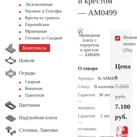
и крестом
Эксклюзивные
— AM0499
Часовни и Голгофы
Кресты из гранита
Европейские
Мраморные
Полная
Готовые со Скидкой
оплата
Комплексы
(5%)
Цоколя
Цена
О товаре
Ограды
:
Артикул
№ AM0499
Сварная
7.500
Статус
В наличии
Кованная
Гарантия
30 лет
руб.
Гранитная
—
Цветники
7.100
материал
руб.
Гарантия
5 лет
Надгробная плита
—
установка
В 1
В
Столики, Лавочки
клик
корзин