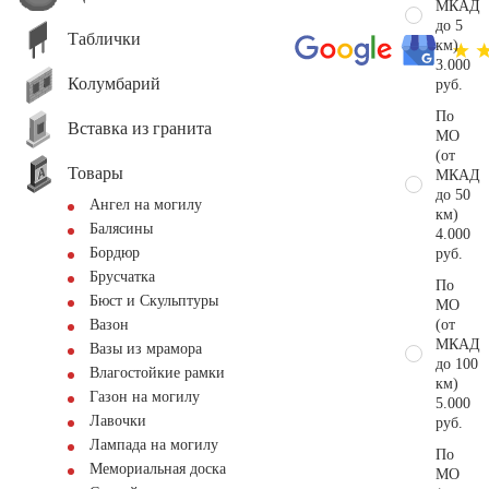
МКАД
до 5
Таблички
км)
3.000
Колумбарий
руб.
По
Вставка из гранита
МО
(от
Товары
МКАД
до 50
Ангел на могилу
км)
Балясины
4.000
Бордюр
руб.
Брусчатка
По
Бюст и Скульптуры
МО
(от
Вазон
МКАД
Вазы из мрамора
до 100
Влагостойкие рамки
км)
Газон на могилу
5.000
Лавочки
руб.
Лампада на могилу
По
Мемориальная доска
МО