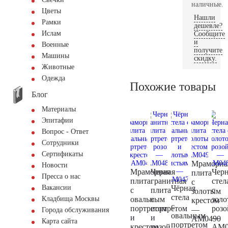
наличные.
Цветы
Нашли
Рамки
дешевле?
Ислам
Сообщите
и
Военные
получите
Машины
скидку.
Животные
Одежда
Похожие товары
Блог
Материалы
Эпитафии
Вопрос - Ответ
Сотрудники
Сертификаты
Мраморна
Новости
Мраморная
Черная
Черн
плита
Пресса о нас
плита
гранитная
стел
с
Чёрная
Вакансии
с
плита
с
золотым
стела
овальным
с
золо
Кладбища Москвы
крестом
с
портретом
портретом
розо
—
Города обслуживания
овальным
и
и
—
AM0490
Карта сайта
портретом
крестом
розой
AM0