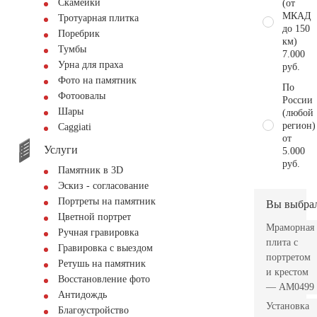
Скамейки
(от
МКАД
Тротуарная плитка
до 150
Поребрик
км)
Тумбы
7.000
Урна для праха
руб.
Фото на памятник
По
Фотоовалы
России
Шары
(любой
регион)
Сaggiati
от
Услуги
5.000
руб.
Памятник в 3D
Эскиз - согласование
Портреты на памятник
Вы выбра
Цветной портрет
Мраморная
Ручная гравировка
плита с
Гравировка с выездом
портретом
Ретушь на памятник
и крестом
Восстановление фото
— AM0499
Антидождь
Установка
Благоустройство