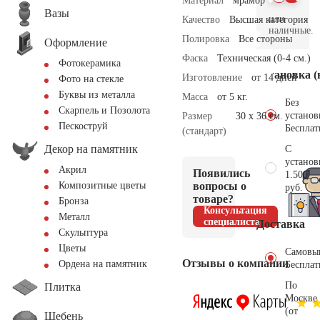
Материал
мрамор
Вазы
или
Качество
Высшая категория
наличные.
Полировка
Все стороны
Оформление
Фаска
Техническая (0-4 см.)
Фотокерамика
Установка (
Изготовление
от 14 дней
Фото на стекле
Буквы из металла
Масса
от 5 кг.
Без
Скарпель и Позолота
установ
Размер
30 х 36 см.
Пескоструй
Бесплат
(стандарт)
Декор на памятник
С
установ
Акрил
Появились
1.500
вопросы о
Композитные цветы
руб.
товаре?
Бронза
Консультация
Металл
специалиста
Доставка
Скульптура
Цветы
Самовы
Отзывы о компании
Ордена на памятник
Бесплат
По
Плитка
Москве
(от
Щебень