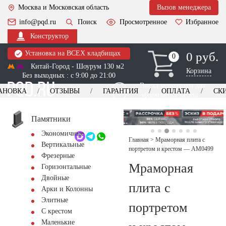
Москва и Московская область
Вызов менеджера
info@pqd.ru
Поиск
Просмотренное
Избранное
Конструктор
Установка на ВСЕХ кладбищах
0 руб.
0
0
Китай-Город - Шоурум 130 м2
Корзина
Без выходных : с 9:00 до 21:00
Выезд менеджера для
АНОВКА
ОТЗЫВЫ
ГАРАНТИЯ
ОПЛАТА
СК
оформления заказа
изготовление
Заказать выезд
памятников
+7 (495) 518-44-23
Памятники
Экономичные
Обратный звонок
Главная
>
Мраморная плита с
Вертикальные
портретом и крестом — AM0499
Фрезерные
Мраморная
Горизонтальные
Двойные
плита с
Арки и Колонны
Элитные
портретом
С крестом
Маленькие