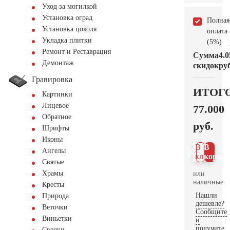
Уход за могилкой
Установка оград
Полная
Установка цоколя
оплата
Укладка плитки
(5%)
Ремонт и Реставрация
Сумма
4.0
Демонтаж
скидок
руб
Гравировка
ИТОГ
Картинки
Лицевое
77.000
Обратное
руб.
Шрифты
Иконы
В 1
В
Ангелы
клик
корзин
Святые
Храмы
или
наличные.
Кресты
Нашли
Природа
дешевле?
Веточки
Сообщите
Виньетки
и
получите
Свечки