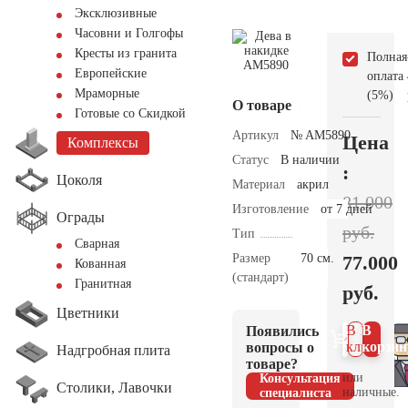
Эксклюзивные
Часовни и Голгофы
Кресты из гранита
Полная
Европейские
оплата
Мраморные
(5%)
О товаре
Готовые со Скидкой
Артикул
№ AM5890
Цена
Комплексы
Статус
В наличии
:
Цоколя
Материал
акрил
81.000
Изготовление
от 7 дней
Ограды
руб.
Тип
Сварная
Размер
70 см.
77.000
Кованная
(стандарт)
Гранитная
руб.
Цветники
В 1
В
Появились
клик
корзин
вопросы о
Надгробная плита
товаре?
или
Консультация
Столики, Лавочки
наличные.
специалиста