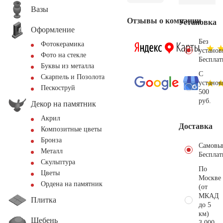
Вазы
Отзывы о компании
Установка
Оформление
Без
Фотокерамика
установ
Фото на стекле
Бесплат
Буквы из металла
С
Скарпель и Позолота
установ
Пескоструй
500
руб.
Декор на памятник
Акрил
Доставка
Композитные цветы
Бронза
Самовы
Металл
Бесплат
Скульптура
По
Цветы
Москве
Ордена на памятник
(от
МКАД
Плитка
до 5
км)
Щебень
3.000