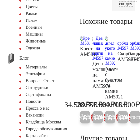
скидку.
Цветы
Рамки
Похожие товары
Ислам
Военные
Машины
Животные
Одежда
Крест
Скорбяща
Ско
AM5817
Блог
AM5977
AM5
Дева
Материалы
Ангел
молящаяся
с
Эпитафии
на
букетом
памятник
Вопрос - Ответ
на
AM5978
Сотрудники
камне
Сертификаты
AM5921
Новости
₽
₽
₽
₽
34.500
28.500
57.000
64.100
15.900
36.300
30.000
60.000
67.50
Пресса о нас
Вакансии
Купить
Купить
Купить
Купить
Купит
5%
5%
5%
5%
Кладбища Москвы
Города обслуживания
Карта сайта
Другие товары