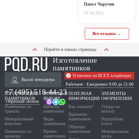
Павел Чаругин
19.10.2023
Все отзывы →
Перейти в начало страницы
Изготовление
памятников
Установка на ВСЕХ кладбищах
Вызов менеджера
Работаем : Ежедневно 9:00 до 21:00
+7 (495) 518-44-23
ИЗГОТОВЛЕНИЕ
ПОМОЩЬ В
ПОЛЕЗНАЯ
ЭЛЕМЕНТЫ
ПАМЯТНИКОВ
ВЫБОРЕ
ИНФОРМАЦИЯ
ОФОРМЛЕНИЯ
Обратный звонок
Памятники из
Цены на
Как заказать?
Ограда на
гранита
памятники
могилу
Варианты
Мемориальный
Виды
памятников
Надгробная
комплекс
памятников
плита
Образцы
Памятники из
Проект
памятников
Мемориальная
мрамора
памятников
доска