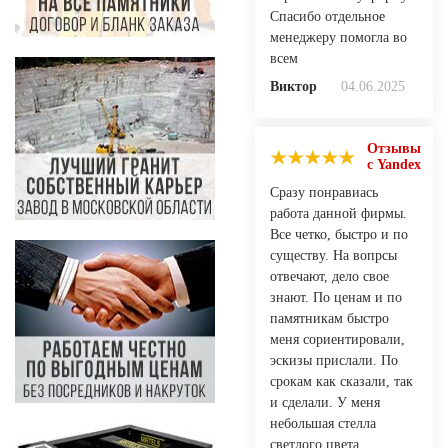
Спасибо отдельное
менеджеру помогла во
всем
Виктор
04.06.2025
Отзывы
с Yandex
Сразу понравиась
работа данной фирмы.
Все четко, быстро и по
существу. На вопрсы
отвечают, дело свое
знают. По ценам и по
памятникам быстро
меня сориентировали,
эскизы прислали. По
срокам как сказали, так
и сделали. У меня
небольшая стелла
светлого цвета.