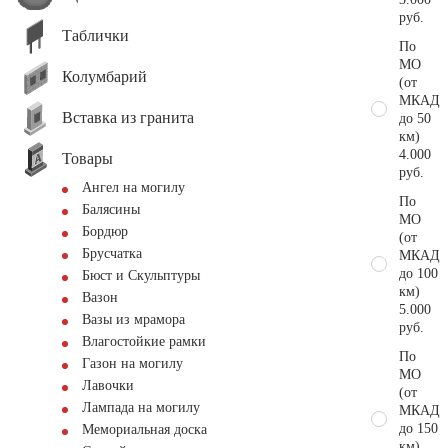
руб.
Таблички
По
МО
Колумбарий
(от
МКАД
Вставка из гранита
до 50
км)
4.000
Товары
руб.
Ангел на могилу
По
Балясины
МО
Бордюр
(от
Брусчатка
МКАД
до 100
Бюст и Скульптуры
км)
Вазон
5.000
Вазы из мрамора
руб.
Влагостойкие рамки
По
Газон на могилу
МО
Лавочки
(от
Лампада на могилу
МКАД
до 150
Мемориальная доска
км)