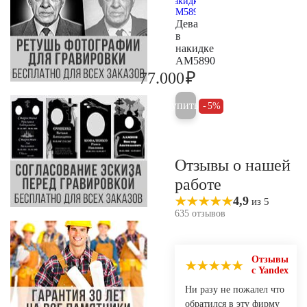
Дева
в
накидке
AM5890
₽
77.000
81.000
Купить
5%
Отзывы о нашей
работе
4,9
из 5
635 отзывов
Отзывы
с Yandex
Ни разу не пожалел что
обратился в эту фирму