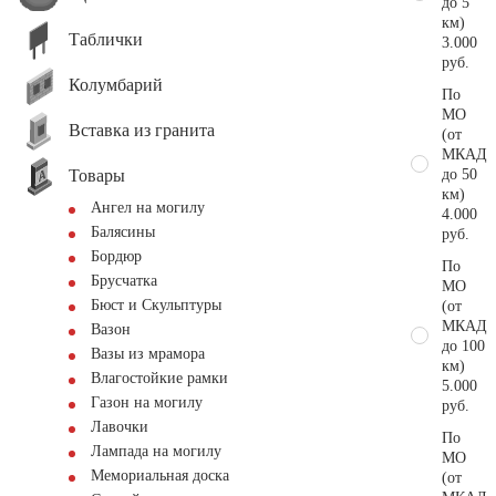
до 5
км)
Таблички
3.000
руб.
Колумбарий
По
МО
Вставка из гранита
(от
МКАД
Товары
до 50
км)
Ангел на могилу
4.000
Балясины
руб.
Бордюр
По
Брусчатка
МО
Бюст и Скульптуры
(от
МКАД
Вазон
до 100
Вазы из мрамора
км)
Влагостойкие рамки
5.000
Газон на могилу
руб.
Лавочки
По
Лампада на могилу
МО
Мемориальная доска
(от