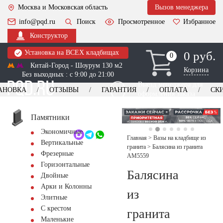
Москва и Московская область
Вызов менеджера
info@pqd.ru
Поиск
Просмотренное
Избранное
Конструктор
Установка на ВСЕХ кладбищах
0 руб.
0
0
Китай-Город - Шоурум 130 м2
Корзина
Без выходных : с 9:00 до 21:00
Выезд менеджера для
АНОВКА
ОТЗЫВЫ
ГАРАНТИЯ
ОПЛАТА
СК
оформления заказа
изготовление
Заказать выезд
памятников
+7 (495) 518-44-23
Памятники
Экономичные
Обратный звонок
Главная
>
Вазы на кладбище из
Вертикальные
гранита
>
Балясина из гранита
Фрезерные
AM5559
Горизонтальные
Балясина
Двойные
Арки и Колонны
из
Элитные
С крестом
гранита
Маленькие