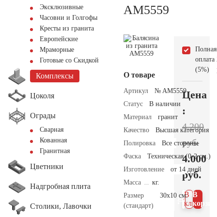
AM5559
Эксклюзивные
Часовни и Голгофы
Кресты из гранита
Европейские
Полная
Мраморные
оплата
Готовые со Скидкой
(5%)
О товаре
Комплексы
Артикул
№ AM5559
Цена
Цоколя
Статус
В наличии
:
Ограды
Материал
гранит
4.200
Сварная
Качество
Высшая категория
Кованная
руб.
Полировка
Все стороны
Гранитная
Фаска
Техническая (0-2 см.)
4.000
Цветники
Изготовление
от 14 дней
руб.
Масса
кг.
Надгробная плита
В 1
В
Размер
30х10 см.
клик
корзин
Столики, Лавочки
(стандарт)