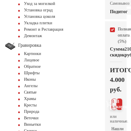
Самовывоз
Уход за могилкой
Установка оград
Подитог
Установка цоколя
Укладка плитки
Полная
Ремонт и Реставрация
оплата
Демонтаж
(5%)
Гравировка
Сумма
21
Картинки
скидок
руб
Лицевое
Обратное
ИТОГ
Шрифты
4.000
Иконы
Ангелы
руб.
Святые
Храмы
В 1
В
Кресты
клик
корзин
Природа
или
Веточки
наличные.
Виньетки
Нашли
Свечки