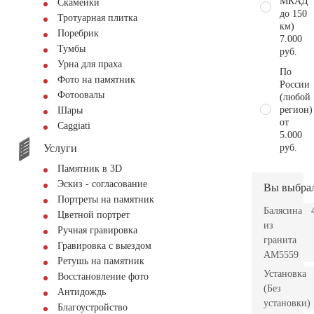
МКАД
Скамейки
до 150
Тротуарная плитка
км)
Поребрик
7.000
Тумбы
руб.
Урна для праха
По
Фото на памятник
России
Фотоовалы
(любой
регион)
Шары
от
Сaggiati
5.000
Услуги
руб.
Памятник в 3D
Эскиз - согласование
Вы выбра
Портреты на памятник
Балясина
Цветной портрет
из
Ручная гравировка
гранита
Гравировка с выездом
AM5559
Ретушь на памятник
Установка
Восстановление фото
(Без
Антидождь
установки)
Благоустройство