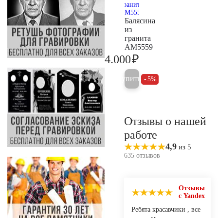
Балясина
из
гранита
AM5559
₽
4.000
4.200
Купить
5%
Отзывы о нашей
работе
4,9
из 5
635 отзывов
Отзывы
с Yandex
Ребята красавчики , все