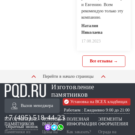
и Евгению. Всем
рекомендую только эту
компанию.
Наталия
Николаева
17.08.2023
Все отзывы →
Перейти в начало страницы
Изготовление
памятников
Установка на ВСЕХ кладбищах
Вызов менеджера
Работаем : Ежедневно 9:00 до 21:00
+7 (495) 518-44-23
ИЗГОТОВЛЕНИЕ
ПОМОЩЬ В
ПОЛЕЗНАЯ
ЭЛЕМЕНТЫ
ПАМЯТНИКОВ
ВЫБОРЕ
ИНФОРМАЦИЯ
ОФОРМЛЕНИЯ
Обратный звонок
Памятники из
Цены на
Как заказать?
Ограда на