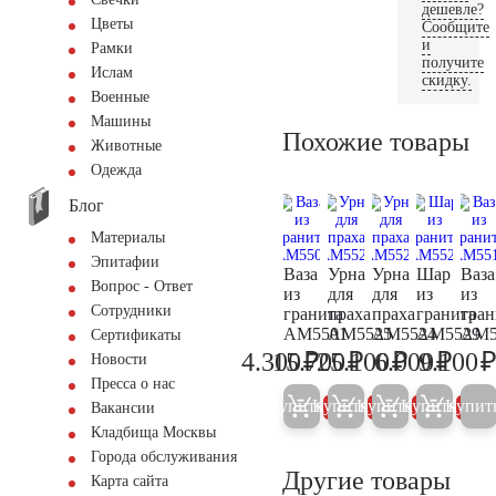
дешевле?
Цветы
Сообщите
и
Рамки
получите
Ислам
скидку.
Военные
Машины
Похожие товары
Животные
Одежда
Блог
Материалы
Эпитафии
Ваза
Урна
Урна
Шар
Ваза
Вопрос - Ответ
из
для
для
из
из
Сотрудники
гранита
праха
праха
гранита
гран
AM5501
AM5525
AM5524
AM5529
AM5
Сертификаты
₽
₽
₽
₽
4.300
15.700
25.100
6.000
9.100
Новости
4.500
16.500
26.400
6.300
Пресса о нас
Купить
Купить
Купить
Купить
Купит
5%
5%
5%
5%
Вакансии
Кладбища Москвы
Города обслуживания
Другие товары
Карта сайта