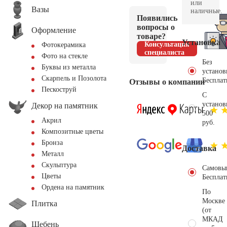
или
Вазы
наличные.
Появились
вопросы о
Оформление
товаре?
Установка
Консультация
Фотокерамика
специалиста
Фото на стекле
Без
Буквы из металла
установ
Скарпель и Позолота
Бесплат
Отзывы о компании
Пескоструй
С
установ
Декор на памятник
500
Акрил
руб.
Композитные цветы
Бронза
Доставка
Металл
Скульптура
Самовы
Цветы
Бесплат
Ордена на памятник
По
Москве
Плитка
(от
МКАД
Щебень