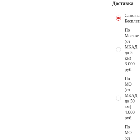
Доставка
Самовы
Бесплат
По
Москве
(от
МКАД
до 5
км)
3.000
руб.
По
МО
(от
МКАД
до 50
км)
4.000
руб.
По
МО
(от