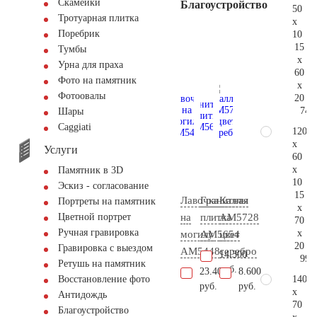
Скамейки
Благоустройство
50
Тротуарная плитка
x
Поребрик
10
15
Тумбы
x
Урна для праха
60
Фото на памятник
x
Фотоовалы
20
74.
Шары
Сaggiati
120
x
Услуги
60
x
Памятник в 3D
10
Эскиз - согласование
15
Лавочка
Гранитная
Каллы
Портреты на памятник
x
на
плитка
AM5728
Цветной портрет
70
Ручная гравировка
x
могилу
AM5654
цвет
20
Гравировка с выездом
AM5448
серебро
14.300
99.
Ретушь на памятник
руб.
23.400
8.600
140
Восстановление фото
руб.
руб.
x
Антидождь
70
Благоустройство