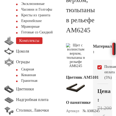
Эксклюзивные
тюльпаны
Часовни и Голгофы
Кресты из гранита
в рельефе
Европейские
Мраморные
AM6245
Готовые со Скидкой
Комплексы
Материал
Цоколя
:
Ограды
Полная
Сварная
оплата
Кованная
Цветник АМ5101
(5%)
Гранитная
Цветники
Цена
:
Надгробная плита
О памятнике
71.200
Столики, Лавочки
Артикул
№ AM6245