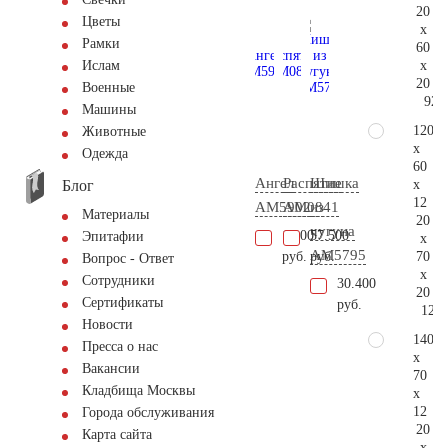
20
Цветы
x
Рамки
60
x
Ислам
20
Военные
92.
Машины
120
Животные
x
Одежда
60
Ангел
Распятие
Шишка
Блог
x
12
AM5902
AM0841
из
Материалы
20
чугуна
1.900
57.500
Эпитафии
x
AM5795
70
руб.
руб.
Вопрос - Ответ
x
Сотрудники
30.400
20
Сертификаты
руб.
121.
Новости
140
Пресса о нас
x
Вакансии
70
Кладбища Москвы
x
12
Города обслуживания
20
Карта сайта
x