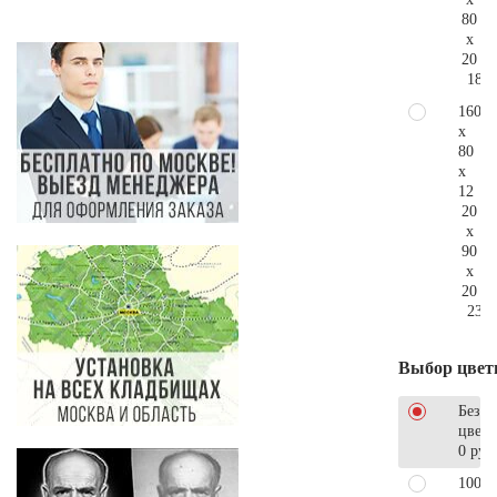
80
x
20
181.
160
x
80
x
12
20
x
90
x
20
237.
Выбор цвет
Без
цветн
0 руб
100