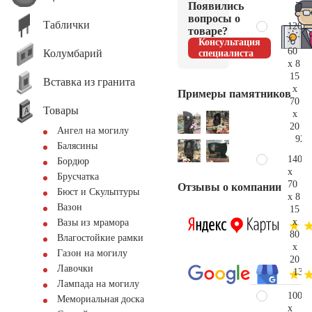
Появились
71.
вопросы о
Таблички
120
товаре?
x
Консультация
60
Колумбарий
специалиста
x 8
15
Вставка из гранита
x
Примеры памятников
70
Товары
x
20
Ангел на могилу
92.
Балясины
140
Бордюр
x
Брусчатка
70
Отзывы о компании
Бюст и Скульптуры
x 8
Вазон
15
x
Вазы из мрамора
80
Влагостойкие рамки
x
Газон на могилу
20
Лавочки
133.
Лампада на могилу
100
Мемориальная доска
x