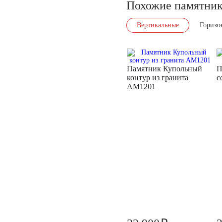
Похожие памятни
Вертикальные
Горизо
Памятник Купольный
П
контур из гранита
с
AM1201