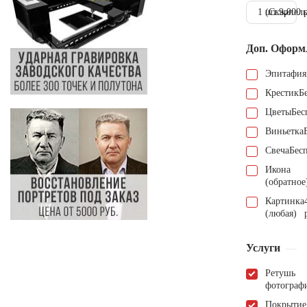
1 шт.
(Скарпель
9.000 
Доп. Оформ
Эпитафия
Крестик
Б
Цветы
Бес
Виньетка
Свеча
Бес
Икона
(обратное
Картинка
(любая)
Услуги
Ретушь
фотограф
Покрытие