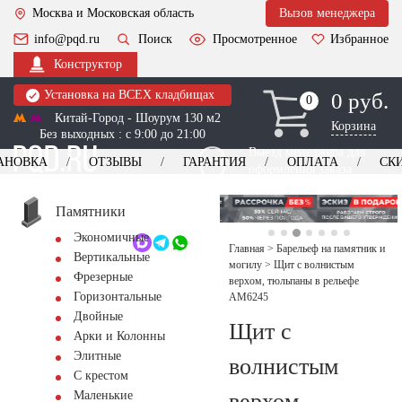
Москва и Московская область
Вызов менеджера
info@pqd.ru
Поиск
Просмотренное
Избранное
Конструктор
Установка на ВСЕХ кладбищах
0 руб.
0
0
Китай-Город - Шоурум 130 м2
Корзина
Без выходных : с 9:00 до 21:00
Выезд менеджера для
АНОВКА
ОТЗЫВЫ
ГАРАНТИЯ
ОПЛАТА
СК
оформления заказа
изготовление
Заказать выезд
памятников
+7 (495) 518-44-23
Памятники
Экономичные
Обратный звонок
Главная
>
Барельеф на памятник и
Вертикальные
могилу
>
Щит с волнистым
Фрезерные
верхом, тюльпаны в рельефе
Горизонтальные
AM6245
Двойные
Щит с
Арки и Колонны
Элитные
волнистым
С крестом
верхом,
Маленькие