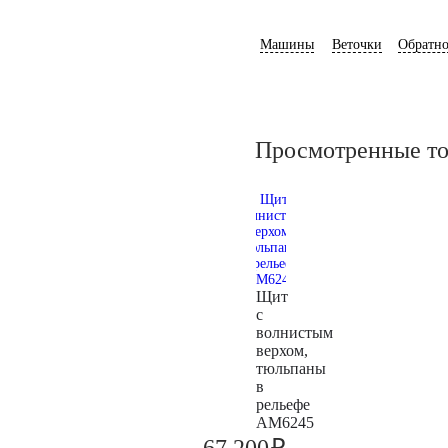
Машины
Веточки
Обратно
Просмотренные т
Щит
с
волнистым
верхом,
тюльпаны
в
рельефе
AM6245
₽
67.200