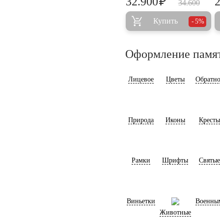
₽
32.900
34.600
Купить
5%
Оформление памя
Лицевое
Цветы
Обратно
Природа
Иконы
Кресты
Рамки
Шрифты
Святые
Виньетки
Военны
Животные