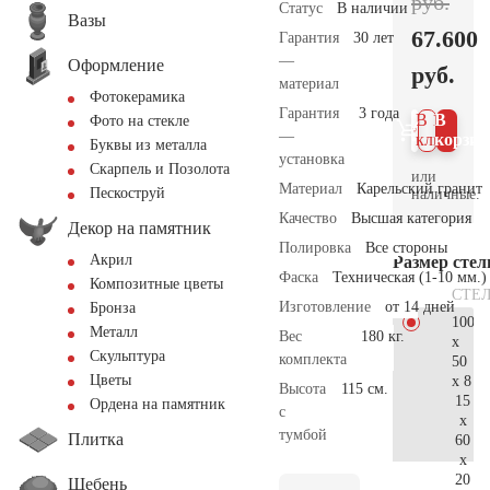
руб.
Статус
В наличии
Вазы
67.600
Гарантия
30 лет
—
Оформление
руб.
материал
Фотокерамика
Гарантия
3 года
В 1
В
Фото на стекле
—
клик
корзин
Буквы из металла
установка
Скарпель и Позолота
или
Материал
Карельский гранит
Пескоструй
наличные.
Качество
Высшая категория
Декор на памятник
Полировка
Все стороны
Акрил
Размер сте
Фаска
Техническая (1-10 мм.)
Композитные цветы
СТЕ
Изготовление
от 14 дней
Бронза
100
Металл
Вес
180 кг.
x
Скульптура
комплекта
50
Цветы
x 8
Высота
115 см.
15
Ордена на памятник
с
x
тумбой
Плитка
60
x
20
Щебень