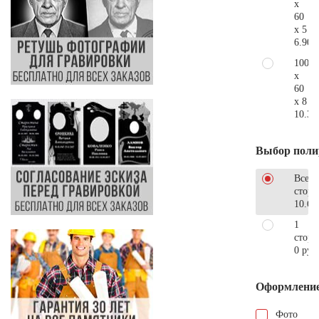
x
60
x 5
6.900
100
x
60
x 8
10.30
Выбор поли
Все
стор
10.68
1
сторо
0 руб
Оформлени
Фото