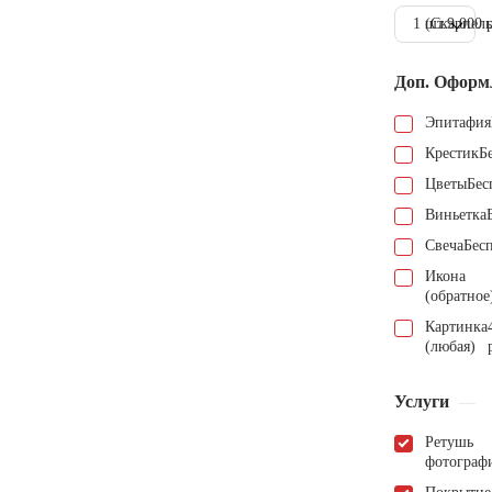
1 шт.
(Скарпель
9.000 
Доп. Оформ
Эпитафия
Крестик
Б
Цветы
Бес
Виньетка
Свеча
Бес
Икона
(обратное
Картинка
(любая)
Услуги
Ретушь
фотограф