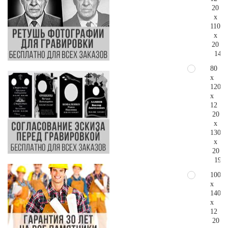
20
x
110
x
20
149.
80
x
120
x
12
20
x
130
x
20
190.
100
x
140
x
12
20