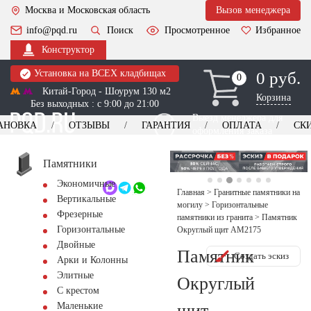
Москва и Московская область
Вызов менеджера
info@pqd.ru
Поиск
Просмотренное
Избранное
Конструктор
Установка на ВСЕХ кладбищах
0 руб.
0
0
Китай-Город - Шоурум 130 м2
Корзина
Без выходных : с 9:00 до 21:00
Выезд менеджера для
АНОВКА
ОТЗЫВЫ
ГАРАНТИЯ
ОПЛАТА
СК
оформления заказа
изготовление
Заказать выезд
памятников
+7 (495) 518-44-23
Памятники
Экономичные
Обратный звонок
Главная
>
Гранитные памятники на
Вертикальные
могилу
>
Горизонтальные
Фрезерные
памятники из гранита
>
Памятник
Горизонтальные
Округлый щит AM2175
Двойные
Памятник
Создать эскиз
Арки и Колонны
Элитные
Округлый
С крестом
щит
Маленькие