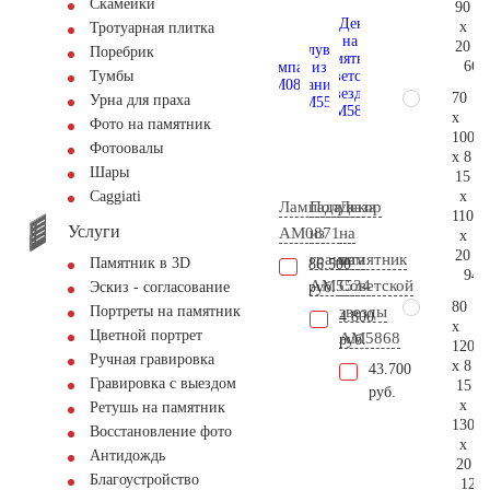
Скамейки
90
x
Тротуарная плитка
20
Поребрик
66.
Тумбы
70
Урна для праха
x
Фото на памятник
100
Фотоовалы
x 8
Шары
15
x
Сaggiati
Лампада
Полуваза
Декор
110
Услуги
AM0871
из
на
x
20
гранита
памятник
Памятник в 3D
86.500
94.
AM5534
Советской
руб.
Эскиз - согласование
80
звезды
Портреты на памятник
4.800
x
Цветной портрет
AM5868
руб.
120
Ручная гравировка
x 8
43.700
Гравировка с выездом
15
руб.
x
Ретушь на памятник
130
Восстановление фото
x
Антидождь
20
Благоустройство
124.