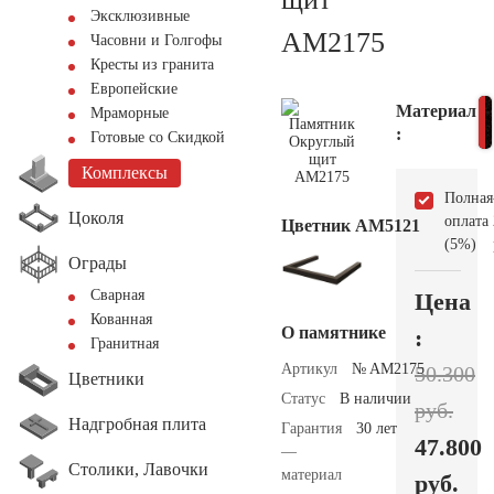
Эксклюзивные
AM2175
Часовни и Голгофы
Кресты из гранита
Европейские
Материал
Мраморные
:
Готовые со Скидкой
Комплексы
Полная
Цоколя
оплата
Цветник АМ5121
(5%)
Ограды
Сварная
Цена
Кованная
О памятнике
:
Гранитная
Артикул
№ AM2175
50.300
Цветники
Статус
В наличии
руб.
Надгробная плита
Гарантия
30 лет
47.800
—
Столики, Лавочки
материал
руб.