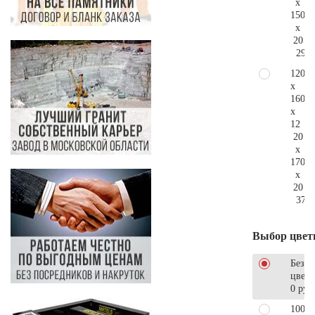
x
150
x
20
293.
120
x
160
x
12
20
x
170
x
20
376.
Выбор цвет
Без
цветн
0 руб
100