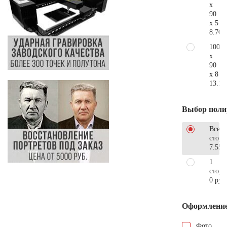
x
90
x 5
8.700
100
x
90
x 8
13.10
Выбор поли
Все
стор
7.550
1
сторо
0 руб
Оформлени
Фото