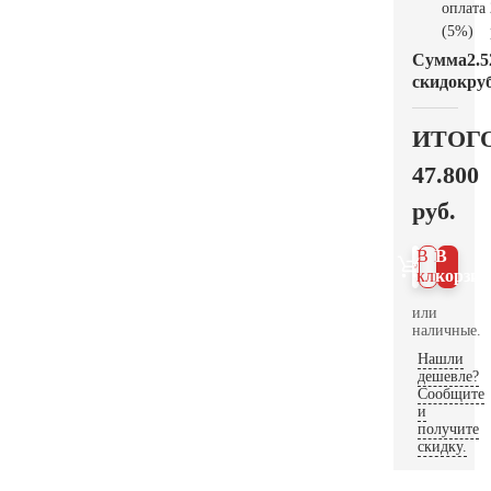
оплата
(5%)
Сумма
2.5
скидок
руб
ИТОГ
47.800
руб.
В 1
В
клик
корзин
или
наличные.
Нашли
дешевле?
Сообщите
и
получите
скидку.