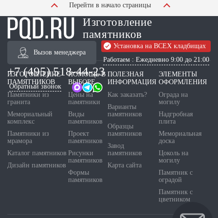
Перейти в начало страницы
Изготовление
памятников
Установка на ВСЕХ кладбищах
Вызов менеджера
Работаем : Ежедневно 9:00 до 21:00
+7 (495) 518-44-23
ИЗГОТОВЛЕНИЕ
ПОМОЩЬ В
ПОЛЕЗНАЯ
ЭЛЕМЕНТЫ
ПАМЯТНИКОВ
ВЫБОРЕ
ИНФОРМАЦИЯ
ОФОРМЛЕНИЯ
Обратный звонок
Памятники из
Цены на
Как заказать?
Ограда на
гранита
памятники
могилу
Варианты
Мемориальный
Виды
памятников
Надгробная
комплекс
памятников
плита
Образцы
Памятники из
Проект
памятников
Мемориальная
мрамора
памятников
доска
Завод
Каталог памятников
Рисунки
памятников
Цоколь на
памятников
могилу
Дизайн памятников
Карта сайта
Формы
Памятник с
памятников
оградой
Памятник с
цветником