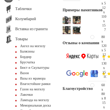
x 5
12
Таблички
Примеры памятников
x
110
Колумбарий
x
15
Вставка из гранита
71.
80
Товары
x
Отзывы о компании
120
Ангел на могилу
x 5
Балясины
12
Бордюр
x
Брусчатка
130
Бюст и Скульптуры
x
15
Вазон
104.
Вазы из мрамора
Влагостойкие рамки
60
Благоустройство
Газон на могилу
x
80
Лавочки
x 8
Лампада на могилу
15
Мемориальная доска
x