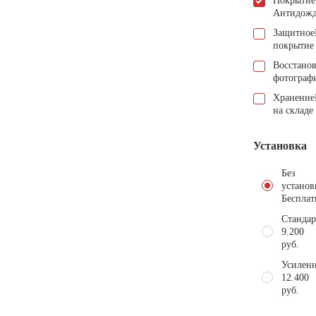
Покрытие
Антидож
Защитное
покрытие
Восстано
фотограф
Хранение
на складе
Установка
Без
установ
Бесплат
Стандар
9.200
руб.
Усиленн
12.400
руб.