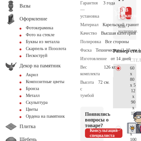
Гарантия
3 года
Вазы
—
В 1
В
клик
корзин
установка
Оформление
Материал
Карельский гранит
или
Фотокерамика
наличные.
Качество
Высшая категория
Фото на стекле
Полировка
Все стороны
Буквы из металла
Скарпель и Позолота
Фаска
Техническая (1-10 мм.)
Размер сте
Пескоструй
Изготовление
от 14 дней
СТЕ
Декор на памятник
Вес
126 кг.
60
x
комплекта
Акрил
80
Композитные цветы
Высота
72 см.
x 5
Бронза
с
12
тумбой
Металл
x
90
Скульптура
x
Цветы
15
Появились
Ордена на памятник
50.
вопросы о
товаре?
Плитка
70
Консультация
x
специалиста
Щебень
100