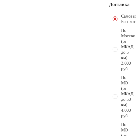
Доставка
Самовы
Бесплат
По
Москве
(от
МКАД
до 5
км)
3.000
руб.
По
МО
(от
МКАД
до 50
км)
4.000
руб.
По
МО
(от