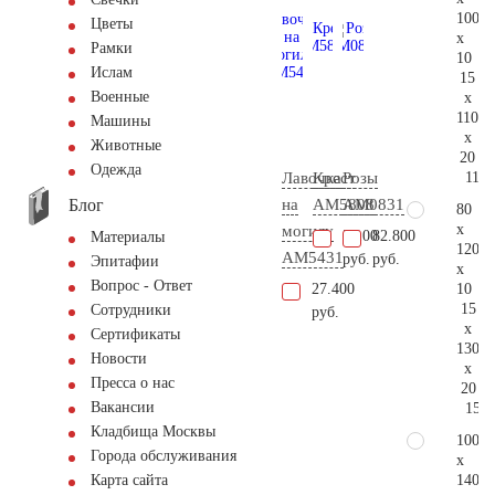
100
Цветы
x
Рамки
10
Ислам
15
Военные
x
110
Машины
x
Животные
20
Одежда
115.
Лавочка
Крест
Розы
Блог
на
AM5808
AM0831
80
x
могилу
5.100
82.800
Материалы
120
AM5431
руб.
руб.
Эпитафии
x
Вопрос - Ответ
10
27.400
15
Сотрудники
руб.
x
Сертификаты
130
Новости
x
Пресса о нас
20
Вакансии
155.
Кладбища Москвы
100
Города обслуживания
x
140
Карта сайта