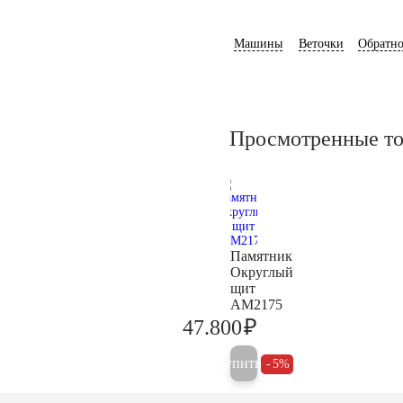
Машины
Веточки
Обратно
Просмотренные т
Памятник
Округлый
щит
AM2175
₽
47.800
50.300
Купить
5%