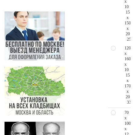
x
10
15
x
150
x
20
256.
120
x
160
x
10
15
x
170
x
20
335.
70
x
100
x
12