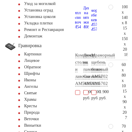
Уход за могилкой
100
Установка оград
x
Установка цоколя
140
x 8
Укладка плитки
15
Ремонт и Реставрация
x
Демонтаж
150
x
Гравировка
20
Картинки
181.
Комплект
Декор
Мраморный
Лицевое
столик
на
щебень
60
Обратное
и
памятник
бежевый
x
Шрифты
80
лавочка
Снежинка
АМ5702
Иконы
x
AM5485
AM0814
AM5702
10
Ангелы
15
87.000
8.400
1.900
Святые
x
руб.
руб.
руб.
Храмы
90
Кресты
x
20
Природа
71.
Веточки
Виньетки
70
x
Свечки