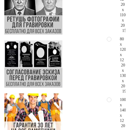
20
x
110
x
20
153.
80
x
120
x
12
20
x
130
x
20
195.
100
x
140
x
12
20