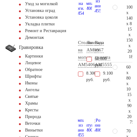
Уход за могилкой
100
Установка оград
x
Установка цоколя
140
x 8
Укладка плитки
15
Ремонт и Реставрация
x
Демонтаж
150
Столик
Лампада
Ваза
x
Гравировка
на
AM0867
из
20
Картинки
187.
могилу
гранита
60.800
Лицевое
AM5406
AM5555
руб.
60
Обратное
x
8.300
9.100
Шрифты
80
руб.
руб.
Иконы
x
10
Ангелы
15
Святые
x
Храмы
90
Кресты
x
20
Природа
75.
Веточки
Виньетки
70
x
Свечки