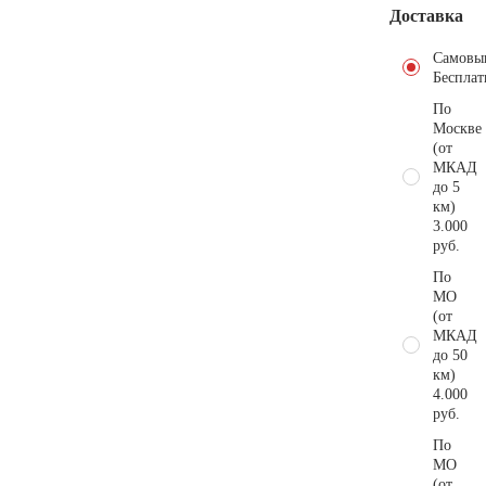
Доставка
Самовы
Бесплат
По
Москве
(от
МКАД
до 5
км)
3.000
руб.
По
МО
(от
МКАД
до 50
км)
4.000
руб.
По
МО
(от