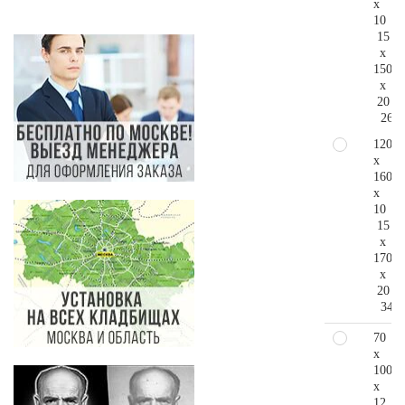
x
10
15
x
150
x
20
261.
120
x
160
x
10
15
x
170
x
20
342.
70
x
100
x
12