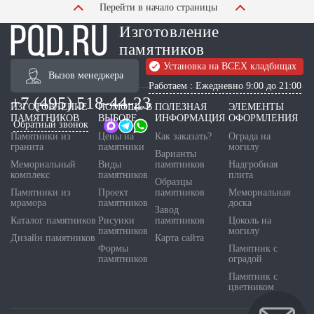
Перейти в начало страницы
Изготовление
памятников
Установка на ВСЕХ кладбищах
Вызов менеджера
Работаем : Ежедневно 9:00 до 21:00
+7 (495) 518-44-23
ИЗГОТОВЛЕНИЕ
ПОМОЩЬ В
ПОЛЕЗНАЯ
ЭЛЕМЕНТЫ
ПАМЯТНИКОВ
ВЫБОРЕ
ИНФОРМАЦИЯ
ОФОРМЛЕНИЯ
Обратный звонок
Памятники из
Цены на
Как заказать?
Ограда на
гранита
памятники
могилу
Варианты
Мемориальный
Виды
памятников
Надгробная
комплекс
памятников
плита
Образцы
Памятники из
Проект
памятников
Мемориальная
мрамора
памятников
доска
Завод
Каталог памятников
Рисунки
памятников
Цоколь на
памятников
могилу
Дизайн памятников
Карта сайта
Формы
Памятник с
памятников
оградой
Памятник с
цветником