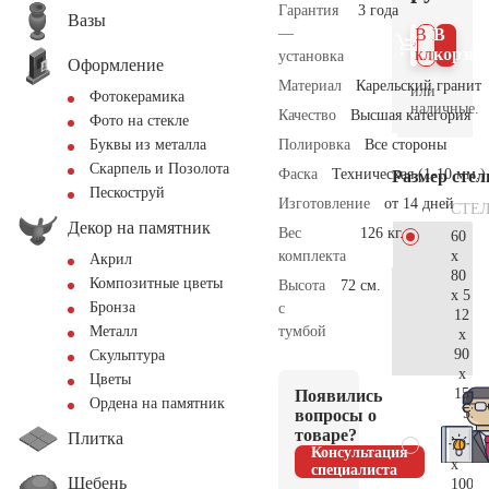
Гарантия
3 года
Вазы
—
В 1
В
клик
корзин
установка
Оформление
Материал
Карельский гранит
или
Фотокерамика
наличные.
Качество
Высшая категория
Фото на стекле
Полировка
Все стороны
Буквы из металла
Скарпель и Позолота
Фаска
Техническая (1-10 мм.)
Размер сте
Пескоструй
Изготовление
от 14 дней
СТЕ
Декор на памятник
Вес
126 кг.
60
x
комплекта
Акрил
80
Композитные цветы
Высота
72 см.
x 5
Бронза
с
12
тумбой
Металл
x
90
Скульптура
x
Цветы
15
Появились
Ордена на памятник
53.
вопросы о
товаре?
Плитка
70
Консультация
x
специалиста
Щебень
100