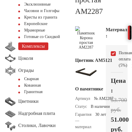
Эксклюзивные
AM2287
Часовни и Голгофы
Кресты из гранита
Европейские
Материал
Мраморные
:
Готовые со Скидкой
Комплексы
Полная
Цоколя
оплата
Цветник АМ5121
(5%)
Ограды
Сварная
Цена
Кованная
О памятнике
:
Гранитная
Артикул
№ AM2287
53.700
Цветники
Статус
В наличии
руб.
Надгробная плита
Гарантия
30 лет
51.000
—
Столики, Лавочки
материал
руб.