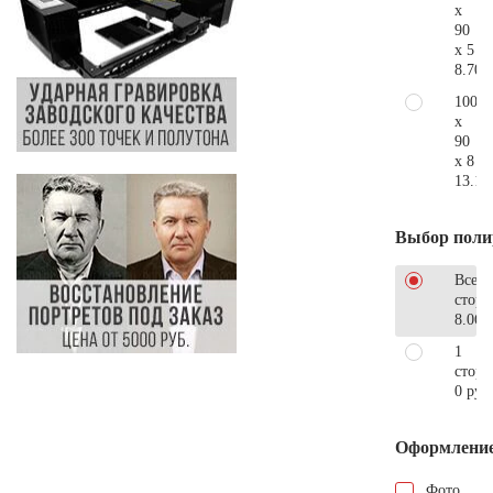
x
90
x 5
8.700
100
x
90
x 8
13.10
Выбор поли
Все
стор
8.060
1
сторо
0 руб
Оформлени
Фото