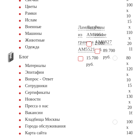
100
Цветы
x
Рамки
10
Ислам
15
Военные
x
Лампада
Латунь
Розы
110
Машины
из
AM0051
синие
x
Животные
гранита
AM0827
2.000
20
Одежда
119.
AM5521
руб.
89.700
Блог
руб.
80
15.700
x
руб.
Материалы
120
Эпитафии
x
Вопрос - Ответ
10
15
Сотрудники
x
Сертификаты
130
Новости
x
Пресса о нас
20
Вакансии
160.
Кладбища Москвы
100
Города обслуживания
x
140
Карта сайта