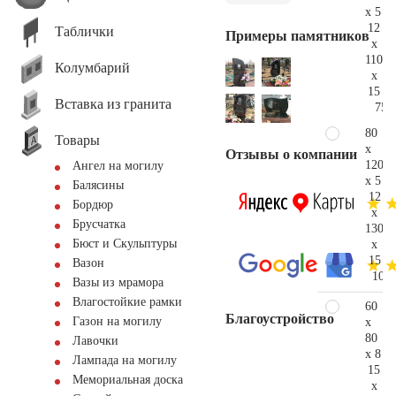
x 5
12
Таблички
Примеры памятников
x
110
Колумбарий
x
15
Вставка из гранита
75.
80
Товары
x
Отзывы о компании
120
Ангел на могилу
x 5
Балясины
12
Бордюр
x
Брусчатка
130
Бюст и Скульптуры
x
15
Вазон
109.
Вазы из мрамора
Влагостойкие рамки
60
Благоустройство
Газон на могилу
x
80
Лавочки
x 8
Лампада на могилу
15
Мемориальная доска
x