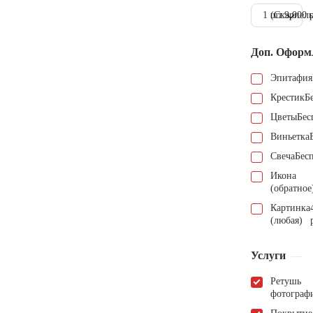
1 шт.
(Скарпель
9.000 
Доп. Оформ
Эпитафия
Крестик
Б
Цветы
Бес
Виньетка
Свеча
Бес
Икона
(обратное
Картинка
(любая)
Услуги
Ретушь
фотограф