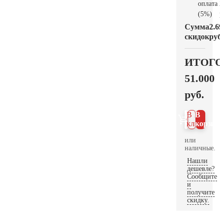
оплата
(5%)
Сумма
2.6
скидок
руб
ИТОГ
51.000
руб.
В 1
В
клик
корзин
или
наличные.
Нашли
дешевле?
Сообщите
и
получите
скидку.