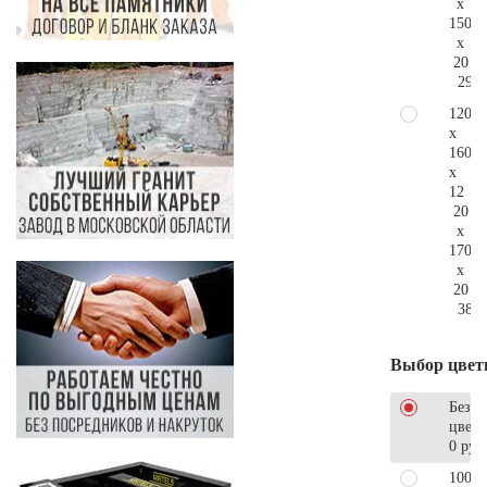
x
150
x
20
299.
120
x
160
x
12
20
x
170
x
20
383.
Выбор цвет
Без
цветн
0 руб
100