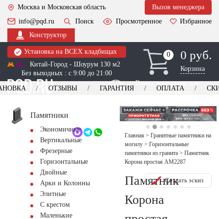
Москва и Московская область
Вызов менеджера
info@pqd.ru
Поиск
Просмотренное
Избранное
Конструктор
Установка на ВСЕХ кладбищах
0 руб.
0
0
Китай-Город - Шоурум 130 м2
Корзина
Без выходных : с 9:00 до 21:00
Выезд менеджера для
АНОВКА
ОТЗЫВЫ
ГАРАНТИЯ
ОПЛАТА
СК
оформления заказа
изготовление
Заказать выезд
памятников
+7 (495) 518-44-23
Памятники
Экономичные
Обратный звонок
Главная
>
Гранитные памятники на
Вертикальные
могилу
>
Горизонтальные
Фрезерные
памятники из гранита
>
Памятник
Горизонтальные
Корона простая AM2287
Двойные
Памятник
Создать эскиз
Арки и Колонны
Элитные
Корона
С крестом
простая
Маленькие