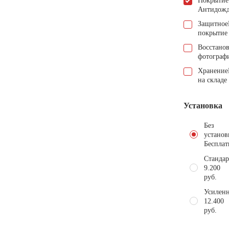
Покрытие
Антидож
Защитное
покрытие
Восстано
фотограф
Хранение
на складе
Установка
Без
установ
Бесплат
Стандар
9.200
руб.
Усиленн
12.400
руб.