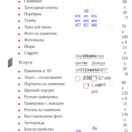
Скамейки
90
x
Тротуарная плитка
20
Поребрик
70.
Тумбы
70
Урна для праха
x
Фото на памятник
100
Фотоовалы
x 8
Шары
15
x
Сaggiati
Акриловые
Шар
Звезда
110
Услуги
цветы
из
Давида
x
20
AM5724
гранита
AM0857
Памятник в 3D
98.
AM5562
Эскиз - согласование
6.100
27.600
80
Портреты на памятник
руб.
руб.
2.400
x
Цветной портрет
руб.
120
Ручная гравировка
x 8
Гравировка с выездом
15
x
Ретушь на памятник
130
Восстановление фото
x
Антидождь
20
Благоустройство
128.