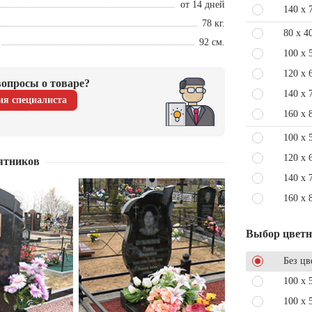
от 14 дней
140 x 
78 кг.
80 x 4
92 см.
100 x 
120 x 
опросы о товаре?
140 x 
ия специалиста
160 x 
100 x 
120 x 
ятников
140 x 
160 x 
Выбор цвет
Без цв
100 x 
100 x 