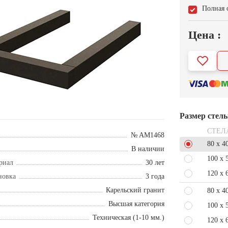
Полная 
Цена :
Размер стел
СТЕЛ
№ AM1468
80 x 4
В наличии
100 x 
риал
30 лет
120 x 
новка
3 года
Карельский гранит
80 x 4
Высшая категория
100 x 
Техническая (1-10 мм.)
120 x 