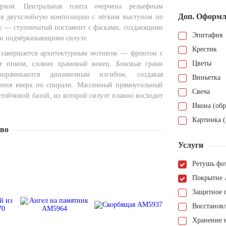
ерхом. Центральная плита очерчена рельефным
Доп. Оформл
уя двухслойную композицию с лёгким выступом по
у — ступенчатый постамент с фасками, создающими
Эпитафия
 и подчёркивающими силуэт.
Крестик
 завершается архитектурным мотивом — фронтон с
Цветы
м пиком, словно храмовый венец. Боковые грани
ворачиваются динамичным изгибом, создавая
Виньетка
ния вверх по спирали. Массивный прямоугольный
Свеча
тойчивой базой, из которой силуэт плавно восходит
Икона (обр
Картинка (
тво
Услуги
Ретушь фо
Покрытие 
Защитное 
Восстанов
Хранение н