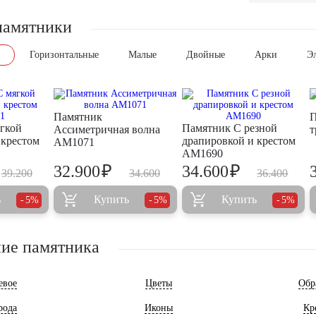
памятники
Горизонтальные
Малые
Двойные
Арки
Э
Памятник
П
гкой
Памятник С резной
Ассиметричная волна
т
 крестом
драпировкой и крестом
AM1071
AM1690
₽
₽
32.900
34.600
39.200
34.600
36.400
ь
Купить
Купить
5%
5%
5%
ие памятника
евое
Цветы
Обр
рода
Иконы
Кр