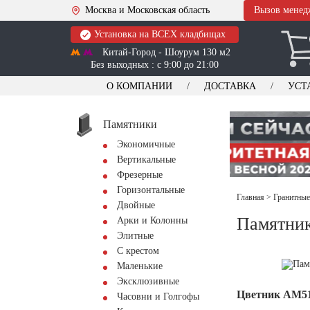
Москва и Московская область
Вызов менед
Установка на ВСЕХ кладбищах
Китай-Город - Шоурум 130 м2
Без выходных : с 9:00 до 21:00
О КОМПАНИИ
ДОСТАВКА
УСТ
Памятники
Экономичные
Вертикальные
Фрезерные
Горизонтальные
Главная
>
Гранитные
Двойные
Памятник
Арки и Колонны
Элитные
С крестом
Маленькие
Эксклюзивные
Цветник АМ5
Часовни и Голгофы