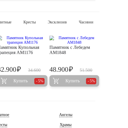
литные
Кресты
Эксклюзив
Часовни
амятник Купольная
Памятник с Лебедем
рапеция AM1176
AM1848
₽
₽
32.900
48.900
34.600
51.500
Купить
Купить
5%
5%
атное
Ангелы
есты
Храмы