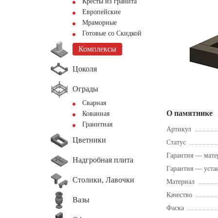
Кресты из гранита
Европейские
Мраморные
Готовые со Скидкой
Комплексы
Цоколя
Ограды
Сварная
О памятнике
Кованная
Гранитная
Артикул
Цветники
Статус
Гарантия — мате
Надгробная плита
Гарантия — уста
Столики, Лавочки
Материал
Качество
Вазы
Фаска