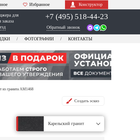
нное
Избранное
Конструктор
+7 (495) 518-44-23
джера для
 заказа
езд
Обратный звонок
ИДКИ
ФОТОГРАФИИ
КОНТАКТЫ
т из гранита AM1468
Создать эскиз
Карельский гранит