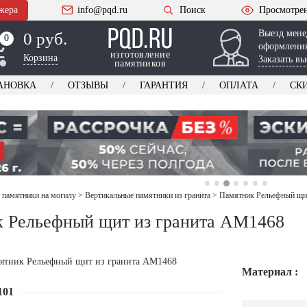
жера
info@pqd.ru
Поиск
Просмотре
Выезд мене
0 руб.
0
0
оформления
изготовление
Корзина
Заказать вы
памятников
АНОВКА
ОТЗЫВЫ
ГАРАНТИЯ
ОПЛАТА
СК
 памятники на могилу
>
Вертикальные памятники из гранита
>
Памятник Рельефный щи
 Рельефный щит из гранита AM1468
Материал :
101