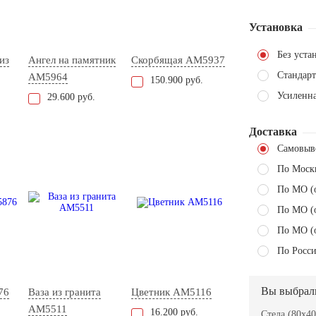
Установка
Без уста
из
Ангел на памятник
Скорбящая AM5937
Стандарт
AM5964
150.900 руб.
Усиленн
29.600 руб.
Доставка
Самовыв
По Моск
По МО (
По МО (
По МО (
По Росси
Вы выбрал
76
Ваза из гранита
Цветник AM5116
AM5511
16.200 руб.
Стела (80x40