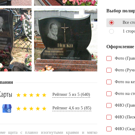
Выбор поли
Все ст
1 стор
Оформление
Фото (Гра
Фото (Руч
пании
Фото на к
Фото на ст
Рейтинг 5 из 5 (640)
ФИО (Грав
Рейтинг 4,6 из 5 (85)
ФИО (Песк
ФИО (Скар
рме щита с плавно изогнутыми краями и мягко