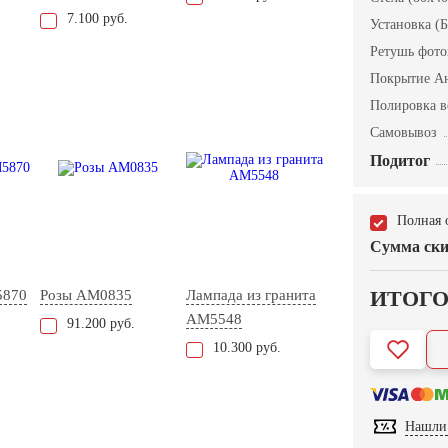
7.100 руб.
Установка (Б
Ретушь фот
Покрытие А
Полировка в
Самовывоз
Подитог
Полная 
Сумма ски
ИТОГ
5870
Розы AM0835
Лампада из гранита
AM5548
91.200 руб.
10.300 руб.
Нашли 