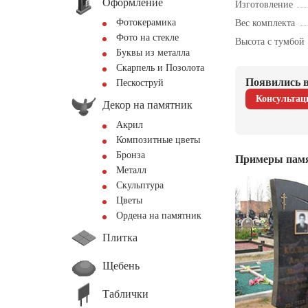
Оформление
Изготовление
Фотокерамика
Вес комплекта
Фото на стекле
Высота с тумбой
Буквы из металла
Скарпель и Позолота
Появились в
Пескоструй
Консультац
Декор на памятник
Акрил
Композитные цветы
Бронза
Примеры пам
Металл
Скульптура
Цветы
Ордена на памятник
Плитка
Щебень
Таблички