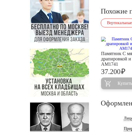
Похожие 
Вертикальные
Памятник С мя
драпировкой и
AM1741
₽
37.200
Купит
Оформлен
Лиц
При