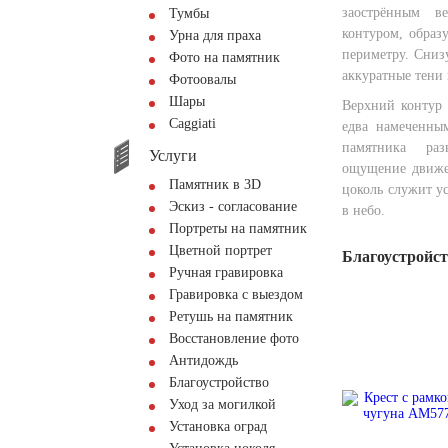
заострённым в
Тумбы
контуром, образ
Урна для праха
периметру. Сниз
Фото на памятник
аккуратные тени
Фотоовалы
Шары
Верхний контур
Сaggiati
едва намеченны
памятника раз
Услуги
ощущение движе
Памятник в 3D
цоколь служит ус
Эскиз - согласование
в небо.
Портреты на памятник
Цветной портрет
Благоустройс
Ручная гравировка
Гравировка с выездом
Ретушь на памятник
Восстановление фото
Антидождь
Благоустройство
Уход за могилкой
Установка оград