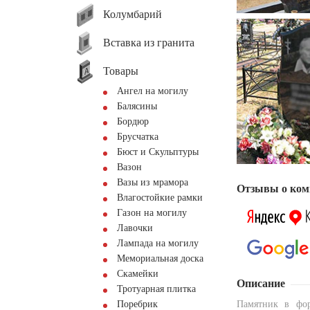
Колумбарий
Вставка из гранита
Товары
Ангел на могилу
Балясины
Бордюр
Брусчатка
Бюст и Скульптуры
Вазон
Вазы из мрамора
Отзывы о ком
Влагостойкие рамки
Газон на могилу
Лавочки
Лампада на могилу
Мемориальная доска
Скамейки
Описание
Тротуарная плитка
Поребрик
Памятник в фо