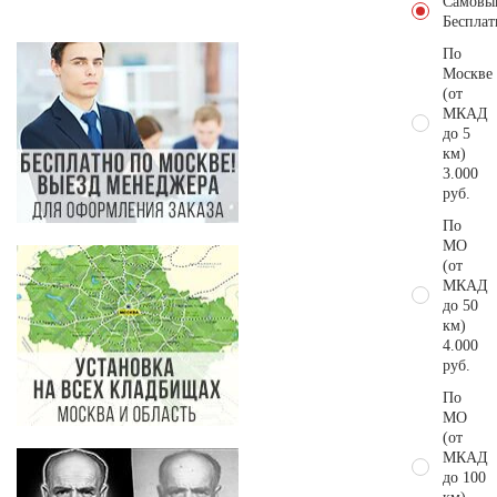
Самовы
Бесплат
По
Москве
(от
МКАД
до 5
км)
3.000
руб.
По
МО
(от
МКАД
до 50
км)
4.000
руб.
По
МО
(от
МКАД
до 100