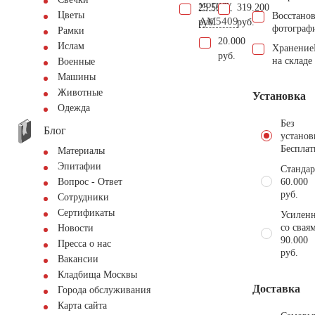
могилу
23.500
319.200
Цветы
Восстано
AM5409
руб.
руб.
фотограф
Рамки
20.000
Ислам
Хранение
руб.
на складе
Военные
Машины
Животные
Установка
Одежда
Без
Блог
установ
Бесплат
Материалы
Эпитафии
Стандар
60.000
Вопрос - Ответ
руб.
Сотрудники
Сертификаты
Усиленн
со свая
Новости
90.000
Пресса о нас
руб.
Вакансии
Кладбища Москвы
Доставка
Города обслуживания
Карта сайта