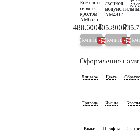
Комплекс
двойной
AM6
серый с
монументальны
крестом
AM4917
AM6525
₽
₽
488.600
405.800
835.
514.300
427.2
Купить
Купить
Куп
5%
5%
Оформление памя
Лицевое
Цветы
Обратно
Природа
Иконы
Кресты
Рамки
Шрифты
Святые