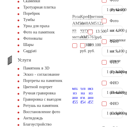
Фото
Скамейки
Тротуарная плитка
1 шт.
(Ручное)
12.000
Поребрик
Роза
Крест
Цветник
Тумбы
Фото
AM5848
из
AM5122
Урна для праха
из
чугуна
1 шт.
на
4.900 
13.500
Фото на памятник
металла
AM5761
руб.
Фотоовалы
керамике
Фото
Шары
24.300
109.100
руб.
руб.
Сaggiati
1 шт.
на
9.100 
Услуги
стекле
ФИО
Памятник в 3D
1 шт.
(Гравиров
3.500 
Эскиз - согласование
Портреты на памятник
ФИО
Цветной портрет
1 шт.
(Пескостр
4.500 
Ручная гравировка
Гравировка с выездом
ФИО
Ретушь на памятник
Восстановление фото
1 шт.
(Скарпель
9.000 
Антидождь
Благоустройство