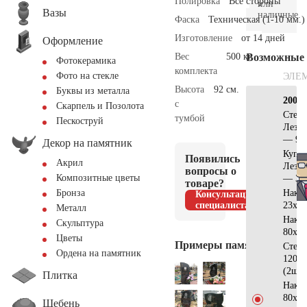
Полировка
Все стороны
или
Вазы
наличные.
Фаска
Техническая (1-10 мм.)
Изготовление
от 14 дней
Оформление
Вес
500 кг.
Возможные
Фотокерамика
комплекта
Фото на стекле
ЭЛЕ
Высота
92 см.
Буквы из металла
200х2
с
Скарпель и Позолота
Стела
тумбой
Пескоструй
Лезн
— 90
Декор на памятник
Купо
Появились
Акрил
Лезн
вопросы о
Композитные цветы
— 30
товаре?
Накл
Бронза
Консультация
специалиста
23х20
Металл
Накл
Скульптура
80х25
Цветы
Примеры памятников
Стел
Ордена на памятник
120х7
(2шт)
Плитка
Накл
80х35
Щебень