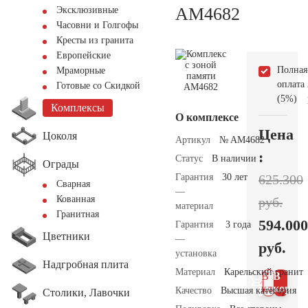
AM4682
Эксклюзивные
Часовни и Голгофы
Кресты из гранита
Европейские
Полная
Мраморные
оплата
Готовые со Скидкой
(5%)
Комплексы
О комплексе
Цена
Цоколя
Артикул
№ AM4682
:
Статус
В наличии
Ограды
Гарантия
30 лет
625.300
Сварная
—
Кованная
руб.
материал
Гранитная
594.000
Гарантия
3 года
Цветники
—
руб.
установка
Надгробная плита
Материал
Карельский гранит
В 1
В
клик
корзин
Качество
Высшая категория
Столики, Лавочки