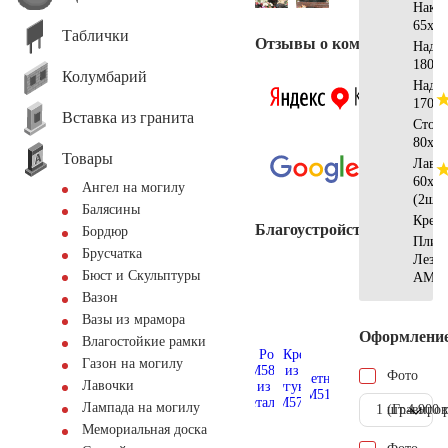
Накл
65х25
Таблички
Отзывы о компании
Надг
180х5
Колумбарий
Надг
170х4
Вставка из гранита
Стол
80х40
Товары
Лавк
60х40
Ангел на могилу
(2шт)
Балясины
Крест
Благоустройство
Бордюр
Плит
Брусчатка
Лезн
Бюст и Скульптуры
АМ56
Вазон
Вазы из мрамора
Оформлени
Влагостойкие рамки
Газон на могилу
Фото
Лавочки
Лампада на могилу
1 шт.
(Гравиров
4.900 
Мемориальная доска