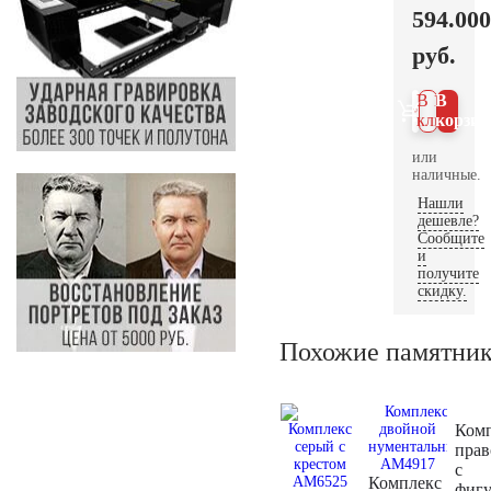
594.000
руб.
В 1
В
клик
корзин
или
наличные.
Нашли
дешевле?
Сообщите
и
получите
скидку.
Похожие памятни
Ком
пра
с
Комплекс
фиг