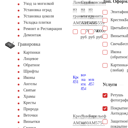
Доп. Оформ
Лампада
Столик
Балясина
Уход за могилкой
из
на
из
Установка оград
Эпитафия
гранита
могилу
гранита
Установка цоколя
Крестик
Б
Укладка плитки
AM5521
AM5456
AM5559
Цветы
Бес
Ремонт и Реставрация
15.700
62.700
4.000
Демонтаж
Виньетка
руб.
руб.
руб.
Гравировка
Свеча
Бес
Икона
Картинки
(обратное
Лицевое
Картинка
Обратное
(любая)
Шрифты
Иконы
Ангелы
Услуги
Святые
Ретушь
Храмы
фотограф
Кресты
Покрытие
Природа
Антидож
Веточки
Крест
Лавочка
Барельеф
Защитное
Виньетки
AM3180
на
AM5754
покрытие
Свечки