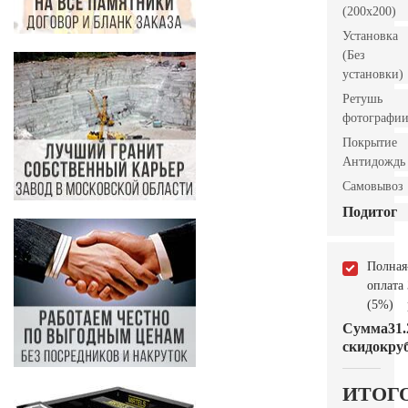
(200х200)
Установка
(Без
установки)
Ретушь
фотографи
Покрытие
Антидождь
Самовывоз
Подитог
Полная
оплата
(5%)
Сумма
31.
скидок
руб
ИТОГ