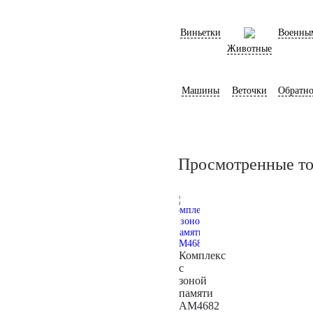
Виньетки
Военны
Животные
Машины
Веточки
Обратно
Просмотренные т
Комплекс
с
зоной
памяти
AM4682