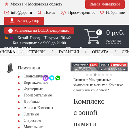
Москва и Московская область
Вызов менеджера
info@pqd.ru
Поиск
Просмотренное
Избранное
Конструктор
Установка на ВСЕХ кладбищах
0 руб.
0
0
Китай-Город - Шоурум 130 м2
Корзина
Без выходных : с 9:00 до 21:00
Выезд менеджера для
АНОВКА
ОТЗЫВЫ
ГАРАНТИЯ
ОПЛАТА
СК
оформления заказа
изготовление
Заказать выезд
памятников
+7 (495) 518-44-23
Памятники
Экономичные
Обратный звонок
Главная
>
Мемориальные
Вертикальные
комплексы на могилу
>
Комплекс
Фрезерные
с зоной памяти AM4682
Горизонтальные
Комплекс
Двойные
Арки и Колонны
с зоной
Элитные
С крестом
памяти
Маленькие