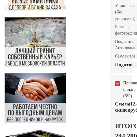
Установка
(Без
установки)
Ретушь
фотографи
Покрытие
Антидождь
Самовывоз
Подитог
Полная
оплата
(5%)
Сумма
12.
скидок
руб
ИТОГ
244.200