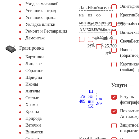
Уход за могилкой
Эпитафия
Лавочка
Шишка
Ангелок
Установка оград
на
из
со
Крестик
Б
Установка цоколя
могилу
чугуна
скрещенными
Цветы
Бес
Укладка плитки
AM5419
AM5795
крыльями
Ремонт и Реставрация
Виньетка
AM5859
Демонтаж
17.700
30.400
Свеча
Бес
руб.
руб.
25.700
Гравировка
Икона
руб.
(обратное
Картинки
Лицевое
Картинка
(любая)
Обратное
Шрифты
Иконы
Услуги
Ангелы
Ретушь
Святые
фотограф
Храмы
Покрытие
Кресты
Антидож
Природа
Защитное
Веточки
покрытие
Виньетки
Роза
Шар
Лилия
Свечки