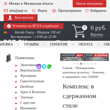
Москва и Московская область
Вызов менеджера
info@pqd.ru
Поиск
Просмотренное
Избранное
Конструктор
Установка на ВСЕХ кладбищах
0 руб.
0
0
Китай-Город - Шоурум 130 м2
Корзина
Без выходных : с 9:00 до 21:00
Выезд менеджера для
АНОВКА
ОТЗЫВЫ
ГАРАНТИЯ
ОПЛАТА
СК
оформления заказа
изготовление
Заказать выезд
памятников
+7 (495) 518-44-23
Памятники
Экономичные
Обратный звонок
Главная
>
Мемориальные
Вертикальные
комплексы на могилу
>
Комплекс
Фрезерные
в сдержанном стиле AM4941
Горизонтальные
Комплекс в
Двойные
Арки и Колонны
сдержанном
Элитные
С крестом
стиле
Маленькие