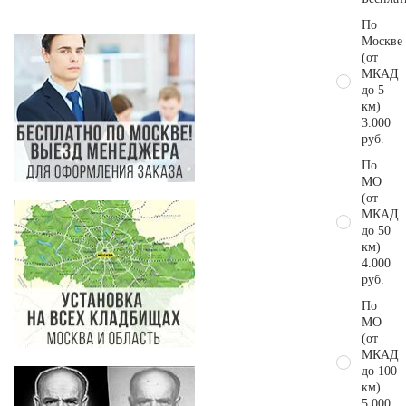
По
Москве
(от
МКАД
до 5
км)
3.000
руб.
По
МО
(от
МКАД
до 50
км)
4.000
руб.
По
МО
(от
МКАД
до 100
км)
5.000