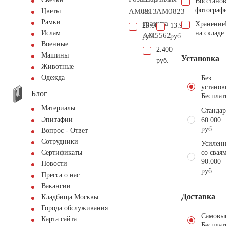
Восстано
фотограф
AM0913
из
AM0823
Цветы
Рамки
гранита
Хранение
23.000
13.900
на складе
Ислам
AM5562
руб.
руб.
Военные
2.400
Машины
Установка
руб.
Животные
Одежда
Без
установ
Блог
Бесплат
Материалы
Стандар
Эпитафии
60.000
руб.
Вопрос - Ответ
Сотрудники
Усиленн
со свая
Сертификаты
90.000
Новости
руб.
Пресса о нас
Вакансии
Доставка
Кладбища Москвы
Города обслуживания
Самовы
Карта сайта
Бесплат