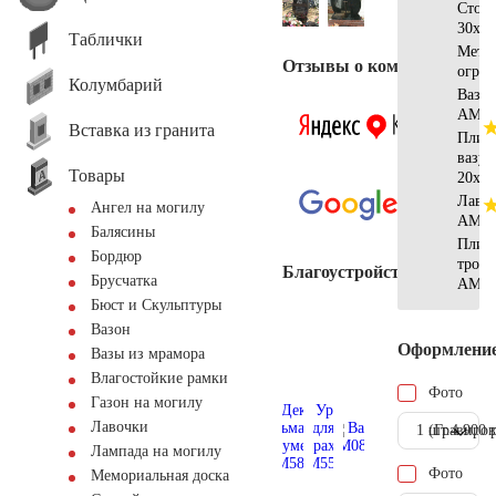
Стол
30х15
Таблички
Мета
Отзывы о компании
огра
Колумбарий
Ваза
АМ55
Вставка из гранита
Плитк
вазу
Товары
20х20
Лаво
Ангел на могилу
АМ54
Балясины
Плит
Бордюр
троту
Благоустройство
Брусчатка
АМ56
Бюст и Скульптуры
Вазон
Оформлени
Вазы из мрамора
Влагостойкие рамки
Фото
Газон на могилу
Лавочки
1 шт.
(Гравиров
4.900 
Лампада на могилу
Фото
Мемориальная доска