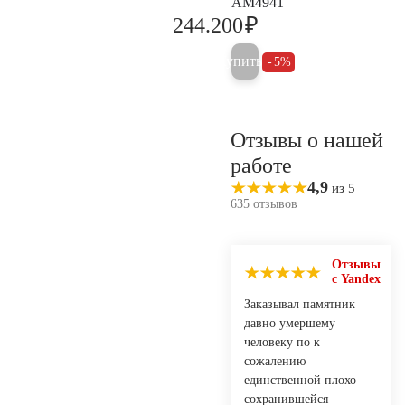
AM4941
₽
244.200
257.000
Купить
5%
Отзывы о нашей
работе
4,9
из 5
635 отзывов
Отзывы
с Yandex
Заказывал памятник
давно умершему
человеку по к
сожалению
единственной плохо
сохранившейся