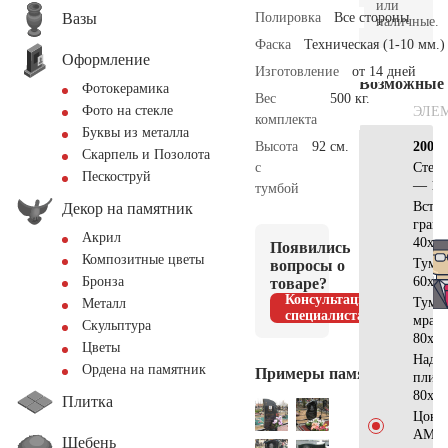
или
Вазы
Полировка
Все стороны
наличные.
Фаска
Техническая (1-10 мм.)
Оформление
Изготовление
от 14 дней
Возможные
Фотокерамика
Вес
500 кг.
Фото на стекле
ЭЛЕ
комплекта
Буквы из металла
Высота
92 см.
200×
Скарпель и Позолота
с
Стела
Пескоструй
— 11
тумбой
Встав
Декор на памятник
гран
Акрил
40х30
Появились
Композитные цветы
Тумб
вопросы о
60х20
Бронза
товаре?
Консультация
Тумб
Металл
специалиста
мрам
Скульптура
80х30
Цветы
Надгр
Ордена на памятник
Примеры памятников
плит
80х50
Плитка
Цоко
AM56
Щебень