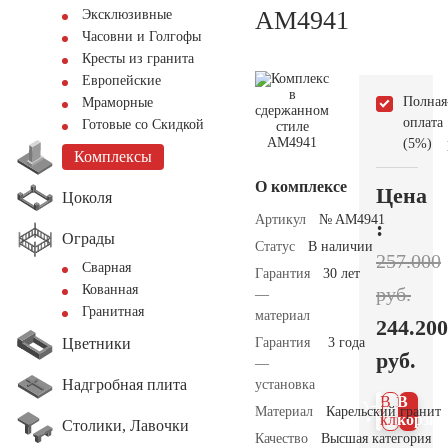
AM4941
Эксклюзивные
Часовни и Голгофы
Кресты из гранита
Европейские
Полная
Мраморные
оплата
Готовые со Скидкой
(5%)
Комплексы
О комплексе
Цена
Цоколя
Артикул
№ AM4941
:
Ограды
Статус
В наличии
257.000
Сварная
Гарантия
30 лет
Кованная
руб.
—
Гранитная
материал
244.200
Цветники
Гарантия
3 года
руб.
—
Надгробная плита
установка
В 1
В
Материал
Карельский гранит
клик
корзин
Столики, Лавочки
Качество
Высшая категория