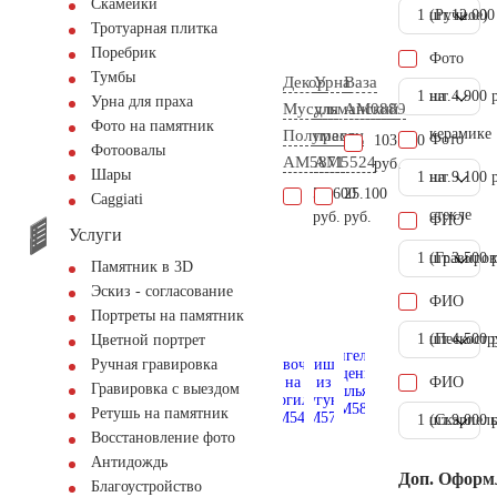
Скамейки
1 шт.
(Ручное)
12.000
Тротуарная плитка
Поребрик
Фото
Тумбы
Декор
Урна
Ваза
1 шт.
на
4.900 
Урна для праха
Мусульманский
для
AM0889
Фото на памятник
керамике
Полумесяц
праха
Фото
103.200
Фотоовалы
AM5871
AM5524
руб.
Шары
1 шт.
на
9.100 
50.600
25.100
Сaggiati
стекле
руб.
руб.
ФИО
Услуги
1 шт.
(Гравиров
3.500 
Памятник в 3D
Эскиз - согласование
ФИО
Портреты на памятник
1 шт.
(Пескостр
4.500 
Цветной портрет
Ручная гравировка
ФИО
Гравировка с выездом
Ретушь на памятник
1 шт.
(Скарпель
9.000 
Восстановление фото
Антидождь
Доп. Оформ
Благоустройство