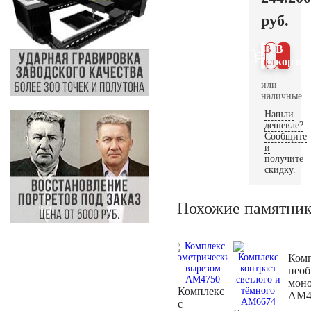
руб.
В 1
В
клик
корзин
или
наличные.
Нашли
дешевле?
Сообщите
и
получите
скидку.
Похожие памятни
Ком
нео
мон
Комплекс
AM4
с