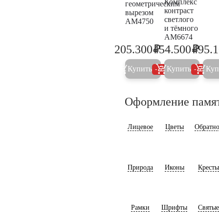
Комплекс
геометрическим
контраст
вырезом
светлого
AM4750
и тёмного
AM6674
₽
₽
205.300
454.500
495.
216.100
478.4
Купить
Купить
Куп
5%
5%
Оформление памя
Лицевое
Цветы
Обратно
Природа
Иконы
Кресты
Рамки
Шрифты
Святые