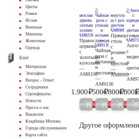
Цветы
Рамки
Ислам
Военные
Машины
Прямоугольн
Православная
стела
Животные
Анге
церковь
с
Одежда
Чайная
с
с
розами
роза с
медв
золотыми
Блог
и
бутонами
и
куполами
крестом
Материалы
и
цвет
—
—
листьями
—
Эпитафии
AM8336
AM8909
—
AM97
Вопрос - Ответ
AM9136
Сотрудники
₽
₽
₽
1.900
500
4.800
4.800
1
2.000
500
5.000
Сертификаты
Новости
Купить
Купить
Купить
Купит
5%
5%
5%
Пресса о нас
Вакансии
Кладбища Москвы
Другое оформлени
Города обслуживания
Карта сайта