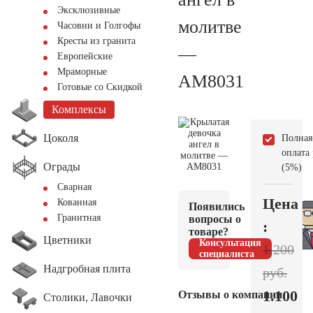
Эксклюзивные
молитве
Часовни и Голгофы
Кресты из гранита
—
Европейские
Мраморные
AM8031
Готовые со Скидкой
Комплексы
Цоколя
Полная
оплата
Ограды
(5%)
Сварная
Цена
Кованная
Появились
Гранитная
вопросы о
:
товаре?
Цветники
Консультация
1.200
специалиста
Надгробная плита
руб.
1.100
Отзывы о компании
Столики, Лавочки