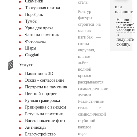
Скамейки
стелы.
или
Тротуарная плитка
Контур
наличные.
Поребрик
фигуры
Нашли
Тумбы
строится на
дешевле?
Урна для праха
Сообщите
мягких
и
Фото на памятник
изгибах —
получите
Фотоовалы
спина
скидку.
Шары
округлая,
Сaggiati
платье
льётся
Услуги
волной,
Памятник в 3D
крылья
Эскиз - согласование
раскрываются
Портреты на памятник
симметричными
Цветной портрет
дугами.
Ручная гравировка
Реалистичный
Гравировка с выездом
стиль с
Ретушь на памятник
символической
глубиной:
Восстановление фото
каждое
Антидождь
перо
Благоустройство