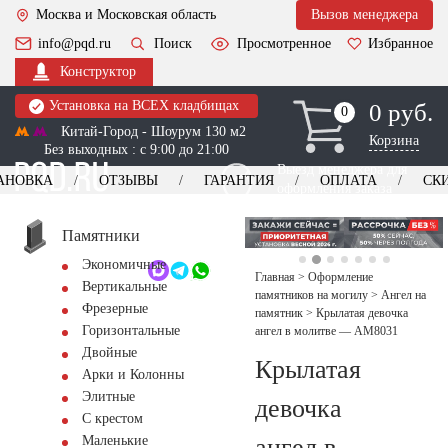
Москва и Московская область
Вызов менеджера
info@pqd.ru
Поиск
Просмотренное
Избранное
Конструктор
Установка на ВСЕХ кладбищах
0 руб.
0
0
Китай-Город - Шоурум 130 м2
Корзина
Без выходных : с 9:00 до 21:00
Выезд менеджера для
АНОВКА
ОТЗЫВЫ
ГАРАНТИЯ
ОПЛАТА
СК
оформления заказа
изготовление
Заказать выезд
памятников
+7 (495) 518-44-23
Памятники
Экономичные
Обратный звонок
Главная
>
Оформление
Вертикальные
памятников на могилу
>
Ангел на
Фрезерные
памятник
>
Крылатая девочка
Горизонтальные
ангел в молитве — AM8031
Двойные
Крылатая
Арки и Колонны
Элитные
девочка
С крестом
ангел в
Маленькие