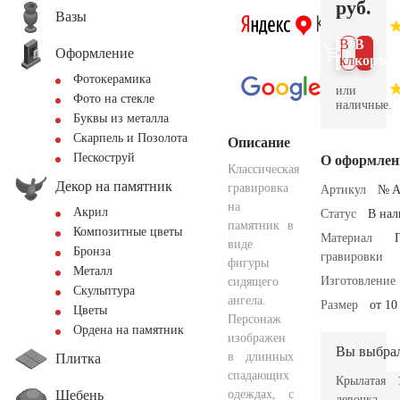
руб.
Вазы
В 1
В
Оформление
клик
корзин
Фотокерамика
или
Фото на стекле
наличные.
Буквы из металла
Скарпель и Позолота
Описание
Пескоструй
О оформлен
Классическая
Декор на памятник
гравировка
Артикул
№ A
на
Акрил
Статус
В на
памятник в
Композитные цветы
Материал
виде
Бронза
гравировки
фигуры
Металл
Изготовление
сидящего
Скульптура
ангела.
Размер
от 10
Цветы
Персонаж
Ордена на памятник
изображен
Вы выбра
в длинных
Плитка
спадающих
Крылатая
Щебень
одеждах, с
девочка