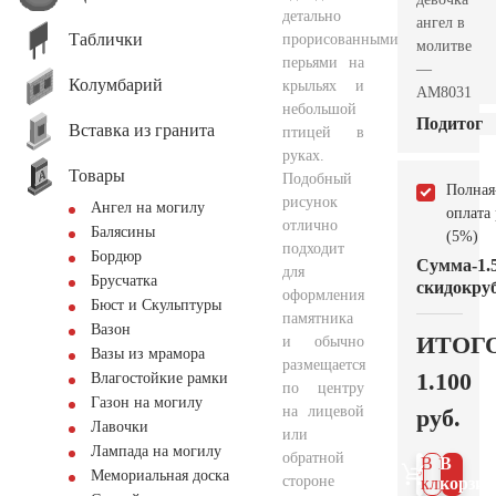
детально
ангел в
Таблички
прорисованными
молитве
перьями на
—
Колумбарий
крыльях и
AM8031
небольшой
Подитог
Вставка из гранита
птицей в
руках.
Товары
Подобный
Полная
рисунок
Ангел на могилу
оплата
отлично
Балясины
(5%)
подходит
Бордюр
Сумма
-1.
для
Брусчатка
скидок
руб
оформления
Бюст и Скульптуры
памятника
Вазон
ИТОГ
и обычно
Вазы из мрамора
размещается
1.100
Влагостойкие рамки
по центру
Газон на могилу
на лицевой
руб.
Лавочки
или
Лампада на могилу
обратной
В 1
В
Мемориальная доска
стороне
клик
корзин