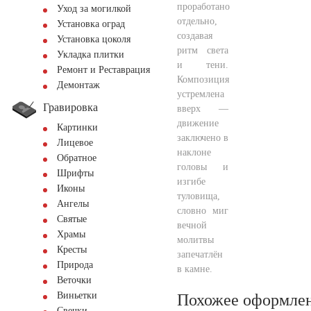
проработано
Уход за могилкой
отдельно,
Установка оград
создавая
Установка цоколя
ритм света
Укладка плитки
и тени.
Ремонт и Реставрация
Композиция
Демонтаж
устремлена
Гравировка
вверх —
движение
Картинки
заключено в
Лицевое
наклоне
Обратное
головы и
Шрифты
изгибе
Иконы
туловища,
Ангелы
словно миг
Святые
вечной
Храмы
молитвы
Кресты
запечатлён
Природа
в камне.
Веточки
Виньетки
Похожее оформле
Свечки