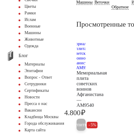
Машины
Веточки
И
Цветы
Обратное
Рамки
Ислам
Просмотренные т
Военные
Машины
Животные
Одежда
Блог
Материалы
Эпитафии
Мемориальная
Вопрос - Ответ
плита
советских
Сотрудники
воинов
Сертификаты
Афганистана
Новости
—
Пресса о нас
AM9540
Вакансии
₽
4.800
5.000
Кладбища Москвы
Города обслуживания
Купить
5%
Карта сайта