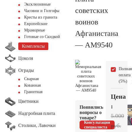
Эксклюзивные
советских
Часовни и Голгофы
Кресты из гранита
воинов
Европейские
Мраморные
Афганистана
Готовые со Скидкой
— AM9540
Комплексы
Цоколя
Полная
Ограды
оплата
Сварная
(5%)
Кованная
Гранитная
Цена
Цветники
:
Появились
вопросы о
Надгробная плита
5.000
товаре?
Консультация
руб.
Столики, Лавочки
специалиста