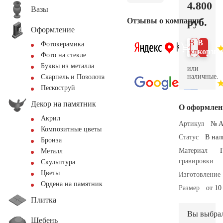
4.800
Вазы
руб.
Отзывы о компании
Оформление
В 1
В
Фотокерамика
клик
корзин
Фото на стекле
Буквы из металла
или
наличные.
Скарпель и Позолота
Пескоструй
Декор на памятник
О оформлен
Акрил
Артикул
№ A
Композитные цветы
Статус
В на
Бронза
Материал
Металл
гравировки
Скульптура
Цветы
Изготовление
Ордена на памятник
Размер
от 10
Плитка
Вы выбра
Щебень