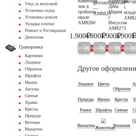
памятник
памятник
Бого
фотоаппаратом
Уход за могилкой
лик в
Дева
с
—
Установка оград
тройном
Мария
млад
AM8829
овале
с
Установка цоколя
AM82
AM8260
Иисусом
Укладка плитки
AM8273
Ремонт и Реставрация
₽
₽
₽
1.900
4.800
1.900
1.900
1
2.000
5.000
2.000
Демонтаж
Гравировка
Купить
Купить
Купить
Купит
5%
5%
5%
Картинки
Лицевое
Другое оформлени
Обратное
Шрифты
Иконы
Лицевое
Цветы
А
Обратное
Ангелы
Святые
Природа
Иконы
Кресты
Х
Храмы
Кресты
Рамки
Шрифты
Святые
С
Природа
О
Веточки
Виньетки
Военным
Животные
Виньетки
Свечки