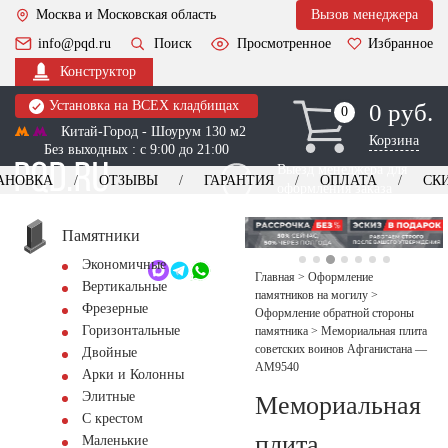
Москва и Московская область
Вызов менеджера
info@pqd.ru
Поиск
Просмотренное
Избранное
Конструктор
Установка на ВСЕХ кладбищах
0 руб.
0
0
Китай-Город - Шоурум 130 м2
Корзина
Без выходных : с 9:00 до 21:00
Выезд менеджера для
АНОВКА
ОТЗЫВЫ
ГАРАНТИЯ
ОПЛАТА
СК
оформления заказа
изготовление
Заказать выезд
памятников
+7 (495) 518-44-23
Памятники
Экономичные
Обратный звонок
Главная
>
Оформление
Вертикальные
памятников на могилу
>
Фрезерные
Оформление обратной стороны
Горизонтальные
памятника
>
Мемориальная плита
советских воинов Афганистана —
Двойные
AM9540
Арки и Колонны
Элитные
Мемориальная
С крестом
плита
Маленькие