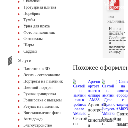
Скамейки
В 1
В
клик
корзин
Тротуарная плитка
Поребрик
или
Тумбы
наличные.
Урна для праха
Нашли
Фото на памятник
дешевле?
Сообщите
Фотоовалы
и
Шары
получите
Сaggiati
скидку.
Услуги
Похожее оформле
Памятник в 3D
Эскиз - согласование
Портреты на памятник
Цветной портрет
Ручная гравировка
Гравировка с выездом
Арочный
Ретушь на памятник
портрет
Восстановление фото
Свят
с
Святой
Святой
на
Антидождь
кинопленкой
на
на
памя
и
Благоустройство