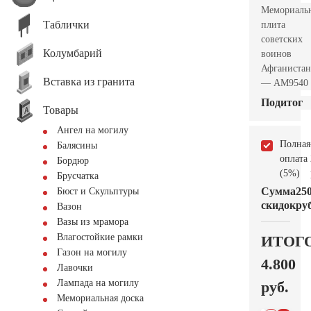
Мемориаль
Таблички
плита
советских
Колумбарий
воинов
Афганистан
Вставка из гранита
— AM9540
Подитог
Товары
Ангел на могилу
Полная
Балясины
оплата
Бордюр
(5%)
Брусчатка
Сумма
25
Бюст и Скульптуры
скидок
руб
Вазон
Вазы из мрамора
Влагостойкие рамки
ИТОГ
Газон на могилу
4.800
Лавочки
Лампада на могилу
руб.
Мемориальная доска